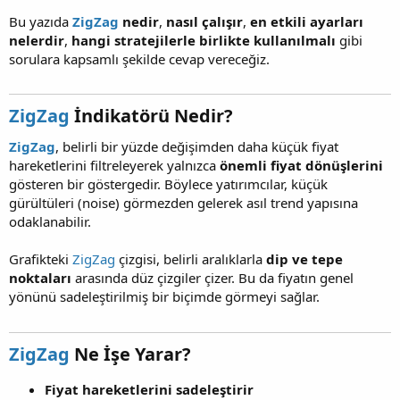
Bu yazıda
ZigZag
nedir
,
nasıl çalışır
,
en etkili ayarları
nelerdir
,
hangi stratejilerle birlikte kullanılmalı
gibi
sorulara kapsamlı şekilde cevap vereceğiz.
ZigZag
İndikatörü Nedir?​
ZigZag
, belirli bir yüzde değişimden daha küçük fiyat
hareketlerini filtreleyerek yalnızca
önemli fiyat dönüşlerini
gösteren bir göstergedir. Böylece yatırımcılar, küçük
gürültüleri (noise) görmezden gelerek asıl trend yapısına
odaklanabilir.
Grafikteki
ZigZag
çizgisi, belirli aralıklarla
dip ve tepe
noktaları
arasında düz çizgiler çizer. Bu da fiyatın genel
yönünü sadeleştirilmiş bir biçimde görmeyi sağlar.
ZigZag
Ne İşe Yarar?​
Fiyat hareketlerini sadeleştirir