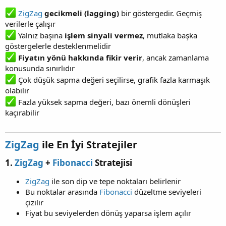
ZigZag
gecikmeli (lagging)
bir göstergedir. Geçmiş
verilerle çalışır
Yalnız başına
işlem sinyali vermez
, mutlaka başka
göstergelerle desteklenmelidir
Fiyatın yönü hakkında fikir verir
, ancak zamanlama
konusunda sınırlıdır
Çok düşük sapma değeri seçilirse, grafik fazla karmaşık
olabilir
Fazla yüksek sapma değeri, bazı önemli dönüşleri
kaçırabilir
ZigZag
ile En İyi Stratejiler​
1.
ZigZag
+
Fibonacci
Stratejisi
ZigZag
ile son dip ve tepe noktaları belirlenir
Bu noktalar arasında
Fibonacci
düzeltme seviyeleri
çizilir
Fiyat bu seviyelerden dönüş yaparsa işlem açılır