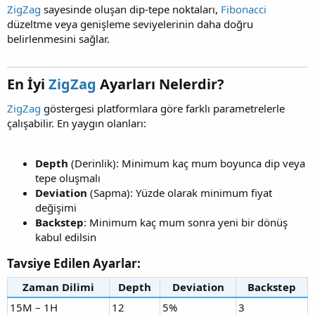
ZigZag
sayesinde oluşan dip-tepe noktaları,
Fibonacci
düzeltme veya genişleme seviyelerinin daha doğru
belirlenmesini sağlar.
En İyi
ZigZag
Ayarları Nelerdir?​
ZigZag
göstergesi platformlara göre farklı parametrelerle
çalışabilir. En yaygın olanları:
Depth
(Derinlik): Minimum kaç mum boyunca dip veya
tepe oluşmalı
Deviation
(Sapma): Yüzde olarak minimum fiyat
değişimi
Backstep
: Minimum kaç mum sonra yeni bir dönüş
kabul edilsin
Tavsiye Edilen Ayarlar:​
Zaman Dilimi
Depth
Deviation
Backstep
15M – 1H
12
5%
3