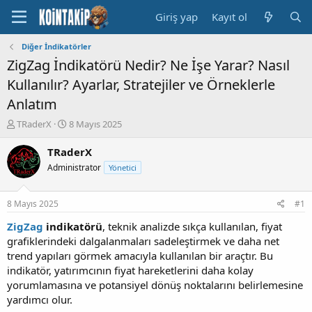
Giriş yap
Kayıt ol
Diğer İndikatörler
ZigZag İndikatörü Nedir? Ne İşe Yarar? Nasıl
Kullanılır? Ayarlar, Stratejiler ve Örneklerle
Anlatım
K
B
TRaderX
8 Mayıs 2025
o
a
n
ş
TRaderX
u
l
Administrator
Yönetici
y
a
u
n
B
g
8 Mayıs 2025
#1
a
ı
ş
ç
ZigZag
indikatörü
, teknik analizde sıkça kullanılan, fiyat
l
t
grafiklerindeki dalgalanmaları sadeleştirmek ve daha net
a
a
trend yapıları görmek amacıyla kullanılan bir araçtır. Bu
t
r
indikatör, yatırımcının fiyat hareketlerini daha kolay
a
i
yorumlamasına ve potansiyel dönüş noktalarını belirlemesine
n
h
yardımcı olur.
i