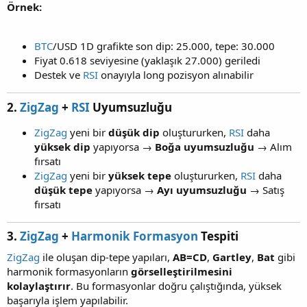
Örnek:
BTC
/USD 1D grafikte son dip: 25.000, tepe: 30.000
Fiyat 0.618 seviyesine (yaklaşık 27.000) geriledi
Destek ve
RSI
onayıyla long pozisyon alınabilir
2.
ZigZag
+
RSI
Uyumsuzluğu
ZigZag
yeni bir
düşük dip
oluştururken,
RSI
daha
yüksek dip
yapıyorsa →
Boğa uyumsuzluğu
→ Alım
fırsatı
ZigZag
yeni bir
yüksek tepe
oluştururken,
RSI
daha
düşük tepe
yapıyorsa →
Ayı uyumsuzluğu
→ Satış
fırsatı
3.
ZigZag
+
Harmonik Formasyon
Tespiti
ZigZag
ile oluşan dip-tepe yapıları,
AB=CD
,
Gartley
,
Bat
gibi
harmonik formasyonların
görselleştirilmesini
kolaylaştırır
. Bu formasyonlar doğru çalıştığında, yüksek
başarıyla işlem yapılabilir.