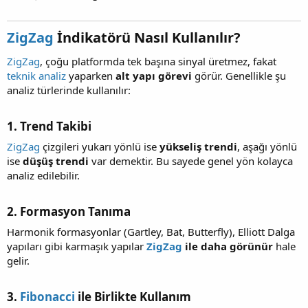
ZigZag
İndikatörü Nasıl Kullanılır?​
ZigZag
, çoğu platformda tek başına sinyal üretmez, fakat
teknik analiz
yaparken
alt yapı görevi
görür. Genellikle şu
analiz türlerinde kullanılır:
1.
Trend Takibi
ZigZag
çizgileri yukarı yönlü ise
yükseliş trendi
, aşağı yönlü
ise
düşüş trendi
var demektir. Bu sayede genel yön kolayca
analiz edilebilir.
2.
Formasyon Tanıma
Harmonik formasyonlar (Gartley, Bat, Butterfly), Elliott Dalga
yapıları gibi karmaşık yapılar
ZigZag
ile daha görünür
hale
gelir.
3.
Fibonacci
ile Birlikte Kullanım