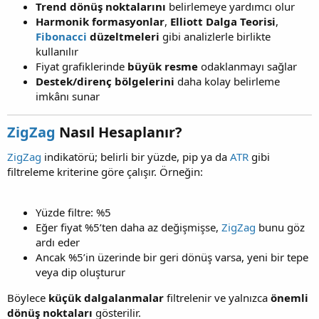
Trend dönüş noktalarını
belirlemeye yardımcı olur
Harmonik formasyonlar
,
Elliott Dalga Teorisi
,
Fibonacci
düzeltmeleri
gibi analizlerle birlikte
kullanılır
Fiyat grafiklerinde
büyük resme
odaklanmayı sağlar
Destek/direnç bölgelerini
daha kolay belirleme
imkânı sunar
ZigZag
Nasıl Hesaplanır?​
ZigZag
indikatörü; belirli bir yüzde, pip ya da
ATR
gibi
filtreleme kriterine göre çalışır. Örneğin:
Yüzde filtre: %5
Eğer fiyat %5’ten daha az değişmişse,
ZigZag
bunu göz
ardı eder
Ancak %5’in üzerinde bir geri dönüş varsa, yeni bir tepe
veya dip oluşturur
Böylece
küçük dalgalanmalar
filtrelenir ve yalnızca
önemli
dönüş noktaları
gösterilir.