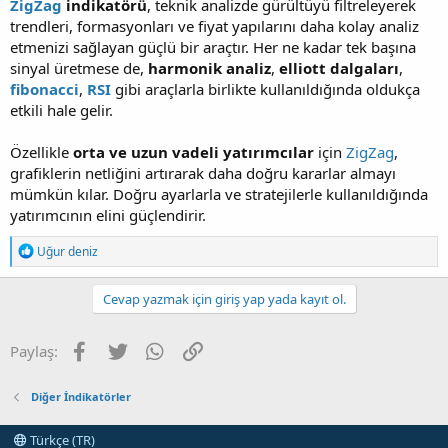
ZigZag
indikatörü
, teknik analizde gürültüyü filtreleyerek
trendleri, formasyonları ve fiyat yapılarını daha kolay analiz
etmenizi sağlayan güçlü bir araçtır. Her ne kadar tek başına
sinyal üretmese de,
harmonik analiz
,
elliott dalgaları
,
fibonacci
,
RSI
gibi araçlarla birlikte kullanıldığında oldukça
etkili hale gelir.
Özellikle
orta ve uzun vadeli yatırımcılar
için
ZigZag
,
grafiklerin netliğini artırarak daha doğru kararlar almayı
mümkün kılar. Doğru ayarlarla ve stratejilerle kullanıldığında
yatırımcının elini güçlendirir.
T
Uğur deniz
e
p
k
Cevap yazmak için giriş yap yada kayıt ol.
i
l
e
Facebook
Twitter
WhatsApp
Link
Paylaş:
r
:
Diğer İndikatörler
Türkçe (TR)