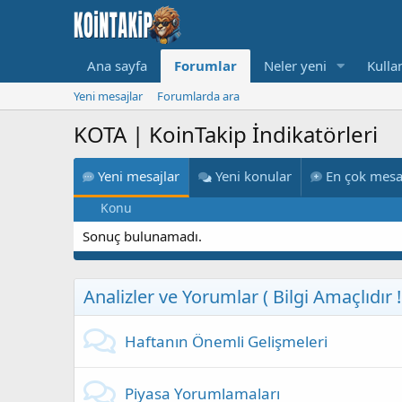
Ana sayfa
Forumlar
Neler yeni
Kullan
Yeni mesajlar
Forumlarda ara
KOTA | KoinTakip İndikatörleri
Yeni mesajlar
Yeni konular
En çok mesa
Konu
Sonuç bulunamadı.
Analizler ve Yorumlar ( Bilgi Amaçlıdır !!
Haftanın Önemli Gelişmeleri
Piyasa Yorumlamaları