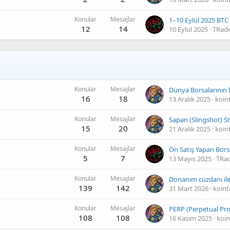
Konular
Mesajlar
1–10 Eylül 2025 BTC
12
14
10 Eylül 2025
TRad
Konular
Mesajlar
16
18
13 Aralık 2025
koin
Konular
Mesajlar
Sapan (Slingshot) Str
15
20
21 Aralık 2025
koin
Konular
Mesajlar
5
7
13 Mayıs 2025
TRa
Konular
Mesajlar
139
142
31 Mart 2026
koint
Konular
Mesajlar
PERP (Perpetual Pro
108
108
16 Kasım 2025
koin