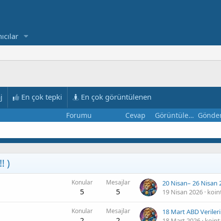
ıcılar
j
En çok tepki
En çok görüntülenen
Forumu
Cevap
Görüntüleme
Gönde
! )
Konular
Mesajlar
5
5
19 Nisan 2026
koin
Konular
Mesajlar
2
2
18 Mart 2026
koint