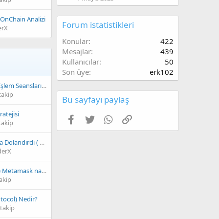
ğ
u
 OnChain Analizi
Forum istatistikleri
r
erX
d
Konular
422
e
Mesajlar
439
n
Kullanıcılar
i
50
z
Son üye
erk102
a
Dünya Borsalarının İşlem Seansları Ve Kripto İşlem Hacimlerine Etkisi
d
takip
l
Bu sayfayı paylaş
ı
atejisi
k
Facebook
Twitter
WhatsApp
Link
takip
u
l
l
Ön Satış Yapan Borsa Dolandırdı ( Magltcflex ) !
a
derX
n
ı
Donanım cüzdanı ile Metamask nasıl bağlanır?
c
akip
ı
n
tocol) Nedir?
ı
takip
n