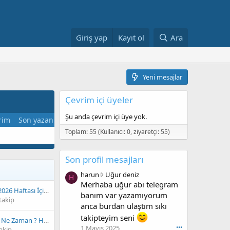
Giriş yap
Kayıt ol
Ara
Yeni mesajlar
Çevrim içi üyeler
Şu anda çevrim içi üye yok.
rim
Son yazan
Toplam: 55 (Kullanıcı: 0, ziyaretçi: 55)
Son profil mesajları
h
harun
Uğur deniz
H
a
Merhaba uğur abi telegram
20 Nisan– 26 Nisan 2026 Haftası İçin Önemli Gelişmeler
r
banım var yazamıyorum
takip
u
anca burdan ulaştım sıkı
n
takipteyim seni
18 Mart ABD Verileri Ne Zaman ? Hangi Veriler Açıklanacak ?
,
1 Mayıs 2025
•••
akip
U