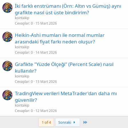
İki farklı enstrümanı (Örn: Altın vs Gümüş) aynı
grafikte nasıl üst üste bindiririm?
kointakip
Cevaplar
0
15 Mart 2026
Heikin-Ashi mumları ile normal mumlar
arasındaki fiyat farkı neden oluşur?
kointakip
Cevaplar
0
14 Mart 2026
Grafikte "Yüzde Ölçeği" (Percent Scale) nasıl
kullanılır?
kointakip
Cevaplar
0
13 Mart 2026
TradingView verileri MetaTrader'dan daha mı
güvenilir?
kointakip
Cevaplar
0
12 Mart 2026
Son
1 of 4
Sonraki