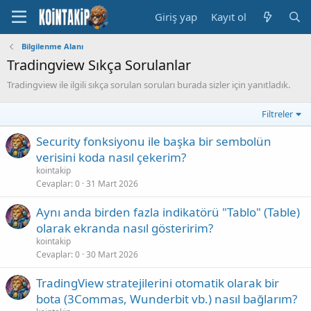
Giriş yap
Kayıt ol
Bilgilenme Alanı
Tradingview Sıkça Sorulanlar
Tradingview ile ilgili sıkça sorulan soruları burada sizler için yanıtladık.
Filtreler
Security fonksiyonu ile başka bir sembolün
verisini koda nasıl çekerim?
kointakip
Cevaplar
0
31 Mart 2026
Aynı anda birden fazla indikatörü "Tablo" (Table)
olarak ekranda nasıl gösteririm?
kointakip
Cevaplar
0
30 Mart 2026
TradingView stratejilerini otomatik olarak bir
bota (3Commas, Wunderbit vb.) nasıl bağlarım?