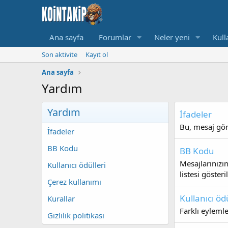
Ana sayfa
Forumlar
Neler yeni
Kull
Son aktivite
Kayıt ol
Ana sayfa
Yardım
Yardım
İfadeler
Bu, mesaj gönd
İfadeler
BB Kodu
BB Kodu
Mesajlarınızı
Kullanıcı ödülleri
listesi göster
Çerez kullanımı
Kullanıcı ödü
Kurallar
Farklı eylemle
Gizlilik politikası