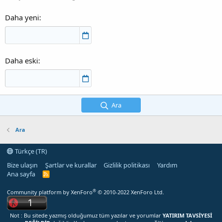
Daha yeni
Daha eski
Ara
Ara
Türkçe (TR)
Bize ulaşın
Şartlar ve kurallar
Gizlilik politikası
Yardım
Ana sayfa
R
S
S
®
Community platform by XenForo
© 2010-2022 XenForo Ltd.
Not : Bu sitede yazmış olduğumuz tüm yazılar ve yorumlar
YATIRIM TAVSİYESİ