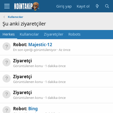
Giriş yap
Kayıt ol
Kullanıcılar
Şu anki ziyaretçiler
Herkes
Kullanıcılar
Ziyaretçiler
Robots
Robot:
Majestic-12
En son içeriği görüntüleniyor
Az önce
Ziyaretçi
Görüntülenen konu
1 dakika önce
Ziyaretçi
Görüntülenen konu
1 dakika önce
Ziyaretçi
Görüntülenen konu
1 dakika önce
Robot:
Bing