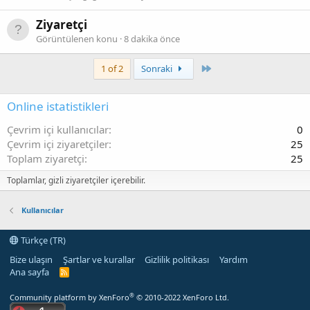
Ziyaretçi
Görüntülenen konu
8 dakika önce
Son
1 of 2
Sonraki
Online istatistikleri
Çevrim içi kullanıcılar
0
Çevrim içi ziyaretçiler
25
Toplam ziyaretçi
25
Toplamlar, gizli ziyaretçiler içerebilir.
Kullanıcılar
Türkçe (TR)
Bize ulaşın
Şartlar ve kurallar
Gizlilik politikası
Yardım
Ana sayfa
R
S
S
®
Community platform by XenForo
© 2010-2022 XenForo Ltd.