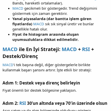
Bands, hareketli ortalamalar).
MACD
gecikmeli bir göstergedir. Trend değişimini
göstermek için zaman gerektirir.
Yanal piyasalarda (dar bantta işlem gören
fiyatlarda)
MACD
sık sık sinyal üretir ve bunlar
genellikle hatalı olur.
Fiyat ile histogram arasında oluşan
uyumsuzluklara dikkat edilmelidir.
MACD
ile En İyi Strateji:
MACD
+
RSI
+
Destek/Direnç​
MACD
’i tek başına değil, diğer göstergelerle birlikte
kullanmak başarı şansını artırır. İşte etkili bir strateji:
Adım 1:
Destek veya direnç belirleyin​
Fiyat önemli bir destek bölgesine yaklaşsın.
Adım 2:
RSI
30’un altında veya 70’in üzerinde olsun​
Aşırı satım ya da alım bölgesinde olduğunu gösterir.