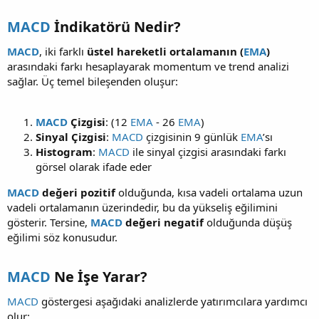
MACD
İndikatörü Nedir?​
MACD
, iki farklı
üstel hareketli ortalamanın (
EMA
)
arasındaki farkı hesaplayarak momentum ve trend analizi
sağlar. Üç temel bileşenden oluşur:
MACD
Çizgisi
: (12
EMA
- 26
EMA
)
Sinyal Çizgisi
:
MACD
çizgisinin 9 günlük
EMA
’sı
Histogram
:
MACD
ile sinyal çizgisi arasındaki farkı
görsel olarak ifade eder
MACD
değeri pozitif
olduğunda, kısa vadeli ortalama uzun
vadeli ortalamanın üzerindedir, bu da yükseliş eğilimini
gösterir. Tersine,
MACD
değeri negatif
olduğunda düşüş
eğilimi söz konusudur.
MACD
Ne İşe Yarar?​
MACD
göstergesi aşağıdaki analizlerde yatırımcılara yardımcı
olur: