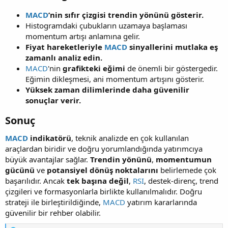
MACD
’nin sıfır çizgisi trendin yönünü gösterir.
Histogramdaki çubukların uzamaya başlaması
momentum artışı anlamına gelir.
Fiyat hareketleriyle
MACD
sinyallerini mutlaka eş
zamanlı analiz edin.
MACD
'nin
grafikteki eğimi
de önemli bir göstergedir.
Eğimin dikleşmesi, ani momentum artışını gösterir.
Yüksek zaman dilimlerinde daha güvenilir
sonuçlar verir.
Sonuç​
MACD
indikatörü
, teknik analizde en çok kullanılan
araçlardan biridir ve doğru yorumlandığında yatırımcıya
büyük avantajlar sağlar.
Trendin yönünü
,
momentumun
gücünü
ve
potansiyel dönüş noktalarını
belirlemede çok
başarılıdır. Ancak
tek başına değil
,
RSI
, destek-direnç, trend
çizgileri ve formasyonlarla birlikte kullanılmalıdır. Doğru
strateji ile birleştirildiğinde,
MACD
yatırım kararlarında
güvenilir bir rehber olabilir.