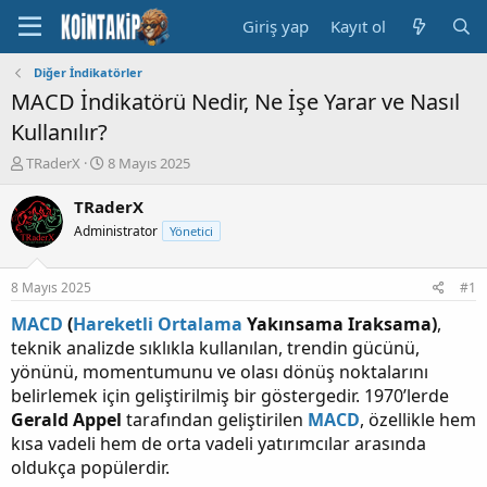
Giriş yap
Kayıt ol
Diğer İndikatörler
MACD İndikatörü Nedir, Ne İşe Yarar ve Nasıl
Kullanılır?
K
B
TRaderX
8 Mayıs 2025
o
a
n
ş
TRaderX
u
l
Administrator
Yönetici
y
a
u
n
B
g
8 Mayıs 2025
#1
a
ı
ş
ç
MACD
(
Hareketli Ortalama
Yakınsama Iraksama)
,
l
t
teknik analizde sıklıkla kullanılan, trendin gücünü,
a
a
yönünü, momentumunu ve olası dönüş noktalarını
t
r
belirlemek için geliştirilmiş bir göstergedir. 1970’lerde
a
i
n
h
Gerald Appel
tarafından geliştirilen
MACD
, özellikle hem
i
kısa vadeli hem de orta vadeli yatırımcılar arasında
oldukça popülerdir.