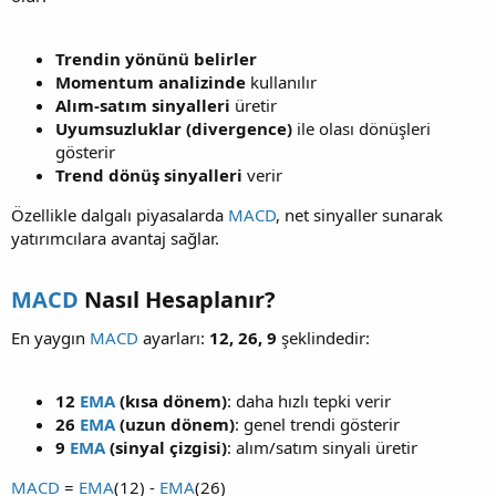
Trendin yönünü belirler
Momentum analizinde
kullanılır
Alım-satım sinyalleri
üretir
Uyumsuzluklar (divergence)
ile olası dönüşleri
gösterir
Trend dönüş sinyalleri
verir
Özellikle dalgalı piyasalarda
MACD
, net sinyaller sunarak
yatırımcılara avantaj sağlar.
MACD
Nasıl Hesaplanır?​
En yaygın
MACD
ayarları:
12, 26, 9
şeklindedir:
12
EMA
(kısa dönem)
: daha hızlı tepki verir
26
EMA
(uzun dönem)
: genel trendi gösterir
9
EMA
(sinyal çizgisi)
: alım/satım sinyali üretir
MACD
=
EMA
(12) -
EMA
(26)