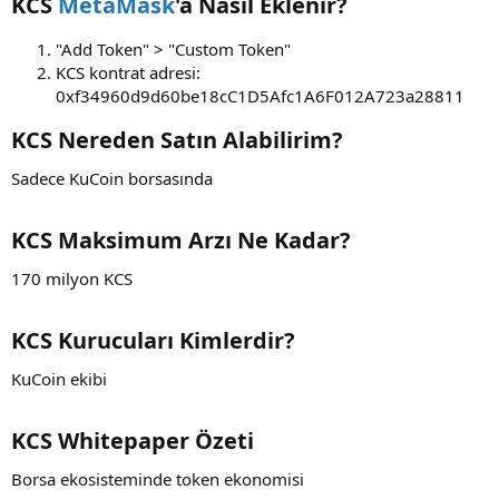
KCS
MetaMask
'a Nasıl Eklenir?
"Add Token" > "Custom Token"
KCS kontrat adresi:
0xf34960d9d60be18cC1D5Afc1A6F012A723a28811
KCS Nereden Satın Alabilirim?
Sadece KuCoin borsasında
KCS Maksimum Arzı Ne Kadar?
170 milyon KCS
KCS Kurucuları Kimlerdir?
KuCoin ekibi
KCS Whitepaper Özeti
Borsa ekosisteminde token ekonomisi