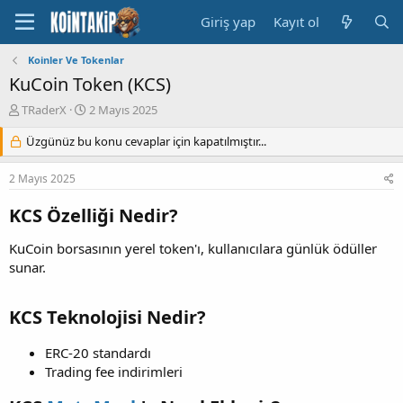
Giriş yap
Kayıt ol
Koinler Ve Tokenlar
KuCoin Token (KCS)
K
B
TRaderX
2 Mayıs 2025
o
a
n
Üzgünüz bu konu cevaplar için kapatılmıştır...
ş
u
l
y
a
2 Mayıs 2025
u
n
B
g
KCS Özelliği Nedir?
a
ı
ş
ç
KuCoin borsasının yerel token'ı, kullanıcılara günlük ödüller
l
t
sunar.
a
a
t
r
a
i
KCS Teknolojisi Nedir?
n
h
i
ERC-20 standardı
Trading fee indirimleri