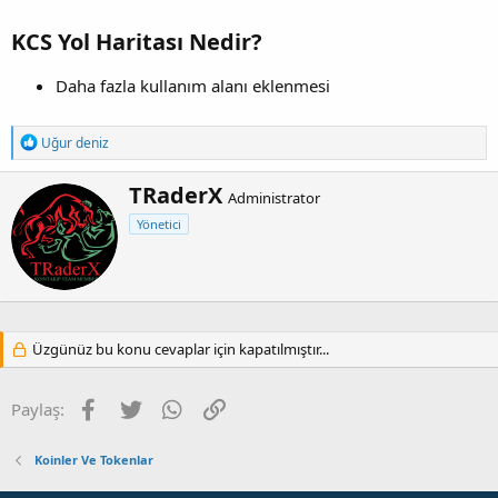
KCS Yol Haritası Nedir?
Daha fazla kullanım alanı eklenmesi
T
Uğur deniz
e
p
Y
TRaderX
k
Administrator
a
i
Yönetici
z
l
e
a
r
r
:
Üzgünüz bu konu cevaplar için kapatılmıştır...
Facebook
Twitter
WhatsApp
Link
Paylaş:
Koinler Ve Tokenlar