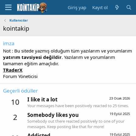
Giriş yap
Kayıt ol
Kullanıcılar
kointakip
imza
Not : Bu sitede yazmış olduğum tüm yazılarım ve yorumlarım
yatırım tavsiyesi değildir
. Yazılarım ve yorumlarım
tamamen eğitim amaçlıdır.
TRaderX
Forum Yöneticisi
Geçerli ödüller
I like it a lot
23 Ocak 2026
10
Your messages have been positively reacted to 25 times.
Somebody likes you
19 Eylül 2025
2
Somebody out there reacted positively to one of your
messages. Keep posting like that for more!
Addicted
19 Eylül 2025