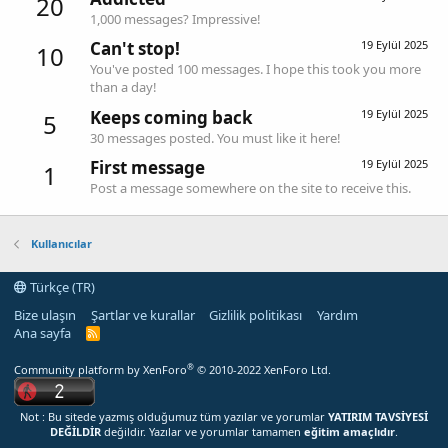
20
1,000 messages? Impressive!
Can't stop!
19 Eylül 2025
10
You've posted 100 messages. I hope this took you more
than a day!
Keeps coming back
19 Eylül 2025
5
30 messages posted. You must like it here!
First message
19 Eylül 2025
1
Post a message somewhere on the site to receive this.
Kullanıcılar
Türkçe (TR)
Bize ulaşın
Şartlar ve kurallar
Gizlilik politikası
Yardım
Ana sayfa
R
S
S
®
Community platform by XenForo
© 2010-2022 XenForo Ltd.
Not : Bu sitede yazmış olduğumuz tüm yazılar ve yorumlar
YATIRIM TAVSİYESİ
DEĞİLDİR
değildir. Yazılar ve yorumlar tamamen
eğitim amaçlıdır
.