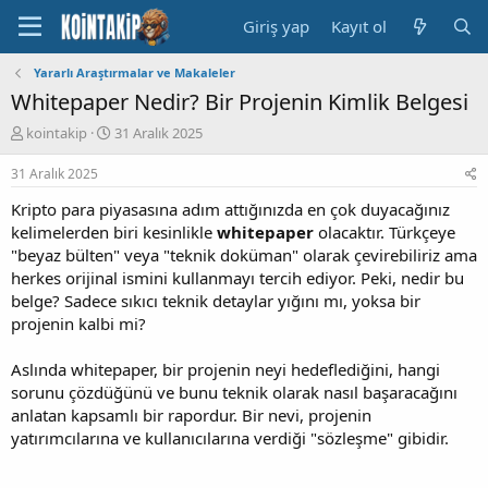
Giriş yap
Kayıt ol
Yararlı Araştırmalar ve Makaleler
Whitepaper Nedir? Bir Projenin Kimlik Belgesi
K
B
kointakip
31 Aralık 2025
o
a
n
ş
31 Aralık 2025
u
l
Kripto para piyasasına adım attığınızda en çok duyacağınız
y
a
u
n
kelimelerden biri kesinlikle
whitepaper
olacaktır. Türkçeye
B
g
"beyaz bülten" veya "teknik doküman" olarak çevirebiliriz ama
a
ı
herkes orijinal ismini kullanmayı tercih ediyor. Peki, nedir bu
ş
ç
belge? Sadece sıkıcı teknik detaylar yığını mı, yoksa bir
l
t
projenin kalbi mi?
a
a
t
r
a
i
Aslında whitepaper, bir projenin neyi hedeflediğini, hangi
n
h
sorunu çözdüğünü ve bunu teknik olarak nasıl başaracağını
i
anlatan kapsamlı bir rapordur. Bir nevi, projenin
yatırımcılarına ve kullanıcılarına verdiği "sözleşme" gibidir.