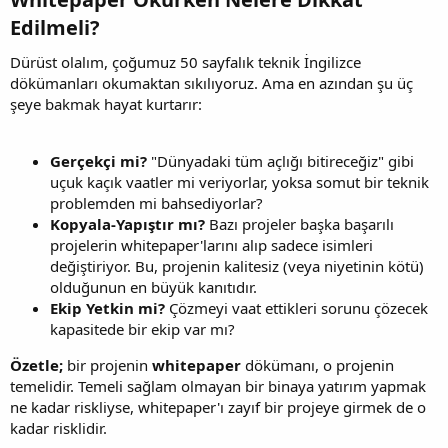
Edilmeli?​
Dürüst olalım, çoğumuz 50 sayfalık teknik İngilizce
dökümanları okumaktan sıkılıyoruz. Ama en azından şu üç
şeye bakmak hayat kurtarır:
Gerçekçi mi?
"Dünyadaki tüm açlığı bitireceğiz" gibi
uçuk kaçık vaatler mi veriyorlar, yoksa somut bir teknik
problemden mi bahsediyorlar?
Kopyala-Yapıştır mı?
Bazı projeler başka başarılı
projelerin whitepaper'larını alıp sadece isimleri
değiştiriyor. Bu, projenin kalitesiz (veya niyetinin kötü)
olduğunun en büyük kanıtıdır.
Ekip Yetkin mi?
Çözmeyi vaat ettikleri sorunu çözecek
kapasitede bir ekip var mı?
Özetle;
bir projenin
whitepaper
dökümanı, o projenin
temelidir. Temeli sağlam olmayan bir binaya yatırım yapmak
ne kadar riskliyse, whitepaper'ı zayıf bir projeye girmek de o
kadar risklidir.