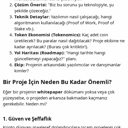
Çözüm Önerisi:
"Biz bu sorunu şu teknolojiyle, şu
şekilde çözeceğiz."
Teknik Detaylar:
Yazılımın nasıl çalışacağı, hangi
algoritmanın kullanılacağı (Proof of Work, Proof of
Stake vb.).
Token Ekonomisi (Tokenomics):
Kaç adet coin
üretilecek? Bu paralar nasıl dağıtılacak? Proje ekibine ne
kadar ayrılacak? (Burası çok kritiktir!).
Yol Haritası (Roadmap):
"Hangi tarihte hangi
güncellemeyi yapacağız?" planı.
Ekip:
Projenin arkasındaki yazılımcılar ve danışmanlar
kimler?
Bir Proje İçin Neden Bu Kadar Önemli?​
Eğer bir projenin
whitepaper
dökümanı yoksa veya çok
yüzeyselse, o projeden arkanıza bakmadan kaçmanız
gerekebilir. Neden mi?
1. Güven ve Şeffaflık​
Kripto dünyası maalesef dolandırıcılara (scam projelere) çok