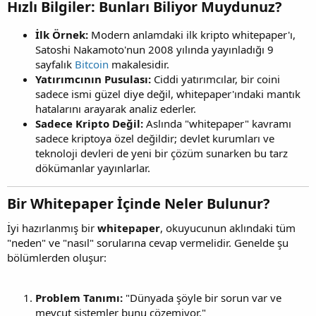
Hızlı Bilgiler: Bunları Biliyor Muydunuz?​
İlk Örnek:
Modern anlamdaki ilk kripto whitepaper'ı,
Satoshi Nakamoto'nun 2008 yılında yayınladığı 9
sayfalık
Bitcoin
makalesidir.
Yatırımcının Pusulası:
Ciddi yatırımcılar, bir coini
sadece ismi güzel diye değil, whitepaper'ındaki mantık
hatalarını arayarak analiz ederler.
Sadece Kripto Değil:
Aslında "whitepaper" kavramı
sadece kriptoya özel değildir; devlet kurumları ve
teknoloji devleri de yeni bir çözüm sunarken bu tarz
dökümanlar yayınlarlar.
Bir Whitepaper İçinde Neler Bulunur?​
İyi hazırlanmış bir
whitepaper
, okuyucunun aklındaki tüm
"neden" ve "nasıl" sorularına cevap vermelidir. Genelde şu
bölümlerden oluşur:
Problem Tanımı:
"Dünyada şöyle bir sorun var ve
mevcut sistemler bunu çözemiyor."