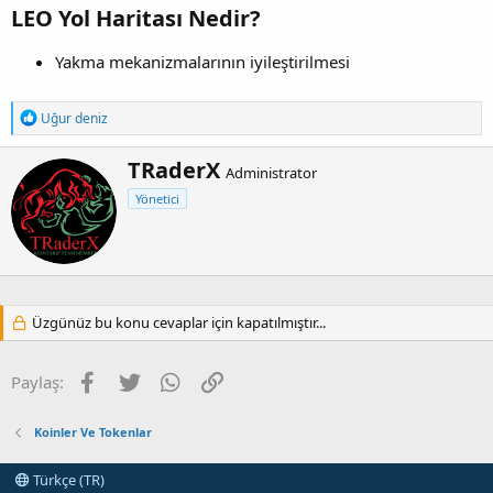
LEO Yol Haritası Nedir?
Yakma mekanizmalarının iyileştirilmesi
T
Uğur deniz
e
p
Y
TRaderX
k
Administrator
a
i
Yönetici
z
l
e
a
r
r
:
Üzgünüz bu konu cevaplar için kapatılmıştır...
Facebook
Twitter
WhatsApp
Link
Paylaş:
Koinler Ve Tokenlar
Türkçe (TR)