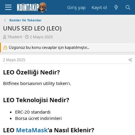
Giriş yap
Kayıt ol
Koinler Ve Tokenlar
UNUS SED LEO (LEO)
K
B
TRaderX
2 Mayıs 2025
o
a
n
Üzgünüz bu konu cevaplar için kapatılmıştır...
ş
u
l
y
a
2 Mayıs 2025
u
n
B
g
LEO Özelliği Nedir?
a
ı
ş
ç
Bitfinex borsasının utility token'ı.
l
t
a
a
t
r
LEO Teknolojisi Nedir?
a
i
n
h
ERC-20 standardı
i
Borsa ücret indirimleri
LEO
MetaMask
'a Nasıl Eklenir?