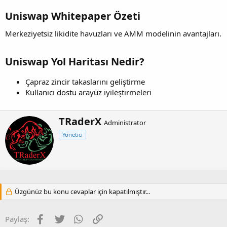
Uniswap Whitepaper Özeti
Merkeziyetsiz likidite havuzları ve AMM modelinin avantajları.
Uniswap Yol Haritası Nedir?
Çapraz zincir takaslarını geliştirme
Kullanıcı dostu arayüz iyileştirmeleri
Y
TRaderX
Administrator
a
Yönetici
z
a
r
Üzgünüz bu konu cevaplar için kapatılmıştır...
Facebook
Twitter
WhatsApp
Link
Paylaş: