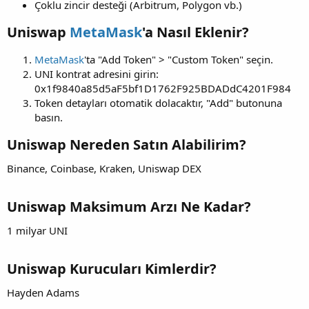
Çoklu zincir desteği (Arbitrum, Polygon vb.)
Uniswap
MetaMask
'a Nasıl Eklenir?
MetaMask
'ta "Add Token" > "Custom Token" seçin.
UNI kontrat adresini girin:
0x1f9840a85d5aF5bf1D1762F925BDADdC4201F984
Token detayları otomatik dolacaktır, "Add" butonuna
basın.
Uniswap Nereden Satın Alabilirim?
Binance, Coinbase, Kraken, Uniswap DEX
Uniswap Maksimum Arzı Ne Kadar?
1 milyar UNI
Uniswap Kurucuları Kimlerdir?
Hayden Adams