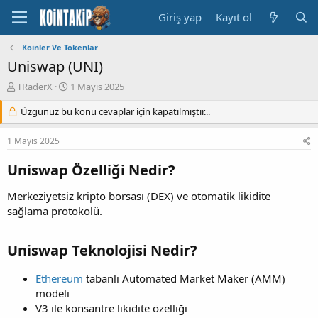
Giriş yap
Kayıt ol
Koinler Ve Tokenlar
Uniswap (UNI)
K
B
TRaderX
1 Mayıs 2025
o
a
n
Üzgünüz bu konu cevaplar için kapatılmıştır...
ş
u
l
y
a
1 Mayıs 2025
u
n
B
g
Uniswap Özelliği Nedir?
a
ı
ş
ç
Merkeziyetsiz kripto borsası (DEX) ve otomatik likidite
l
t
sağlama protokolü.
a
a
t
r
a
i
Uniswap Teknolojisi Nedir?
n
h
i
Ethereum
tabanlı Automated Market Maker (AMM)
modeli
V3 ile konsantre likidite özelliği