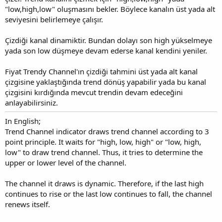
"low,high,low" oluşmasını bekler. Böylece kanalın üst yada alt
seviyesini belirlemeye çalışır.
Çizdiği kanal dinamiktir. Bundan dolayı son high yükselmeye
yada son low düşmeye devam ederse kanal kendini yeniler.
Fiyat Trendy Channel'ın çizdiği tahmini üst yada alt kanal
çizgisine yaklaştığında trend dönüş yapabilir yada bu kanal
çizgisini kırdığında mevcut trendin devam edeceğini
anlayabilirsiniz.
In English;
Trend Channel indicator draws trend channel according to 3
point principle. It waits for "high, low, high" or "low, high,
low" to draw trend channel. Thus, it tries to determine the
upper or lower level of the channel.
The channel it draws is dynamic. Therefore, if the last high
continues to rise or the last low continues to fall, the channel
renews itself.