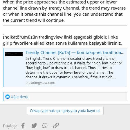
When the price approaches the estimated upper or lower
channel line drawn by Trendy Channel, the trend may reverse
or when it breaks this channel line, you can understand that
the current trend will continue.
İndikatörümüzün tradingview linki aşağıdaki gibidir, linke
girip favorilere ekledikten sonra kullanıma başlayabilirsiniz.
Trendy Channel [KoTa] — kointakipnet tarafından gösterge
In English; Trend Channel indicator draws trend channel
according to 3 point principle. It waits for "high, low, high" or
"low, high, low" to draw trend channel. Thus, it tries to
determine the upper or lower level of the channel. The
channel it draws is dynamic. Therefore, if the last high...
tr.tradingview.com
T
Uğur deniz
e
p
k
Cevap yazmak için giriş yap yada kayıt ol.
i
l
e
Facebook
Twitter
WhatsApp
Link
Paylaş:
r