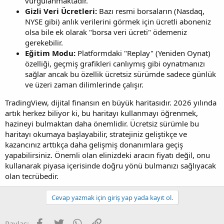
vurgulanmaktadır.
Gizli Veri Ücretleri:
Bazı resmi borsaların (Nasdaq,
NYSE gibi) anlık verilerini görmek için ücretli aboneniz
olsa bile ek olarak "borsa veri ücreti" ödemeniz
gerekebilir.
Eğitim Modu:
Platformdaki "Replay" (Yeniden Oynat)
özelliği, geçmiş grafikleri canlıymış gibi oynatmanızı
sağlar ancak bu özellik ücretsiz sürümde sadece günlük
ve üzeri zaman dilimlerinde çalışır.
TradingView, dijital finansın en büyük haritasıdır. 2026 yılında
artık herkez biliyor ki, bu haritayı kullanmayı öğrenmek,
hazineyi bulmaktan daha önemlidir. Ücretsiz sürümle bu
haritayı okumaya başlayabilir, stratejiniz geliştikçe ve
kazancınız arttıkça daha gelişmiş donanımlara geçiş
yapabilirsiniz. Önemli olan elinizdeki aracın fiyatı değil, onu
kullanarak piyasa içerisinde doğru yönü bulmanızı sağlıyacak
olan tecrübedir.
Cevap yazmak için giriş yap yada kayıt ol.
Facebook
Twitter
WhatsApp
Link
Paylaş: