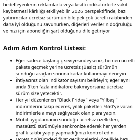
hedefleyenlerin reklamlarla veya kısıtlı indikatörlerle vakit
kaybetmesi kârlılığı etkiliyebilir. 2026 perspektifinde, bazı
yatırımcılar ücretsiz sürümün bile pek çok ücretli rakibinden
daha iyi olduğunu savunurken, diğerleri verilerin doğruluğu
ve hızı için aboneliğin şart olduğunu dile getiriyor.
Adım Adım Kontrol Listesi:​
Eğer sadece başlangıç seviyesindeyseniz, hemen ücretli
pakete geçmek yerine ücretsiz (Basic) sürümün
sunduğu araçları sonuna kadar kullanmayı deneyin.
İhtiyacınız olan indikatör sayısını belirleyin; eğer aynı
anda 3'ten fazla indikatöre bakmıyorsanız ücretsiz
sürüm size yetecektir.
Her yıl düzenlenen "Black Friday" veya "Yılbaşı"
indirimlerini takip ederek, yıllık paketleri %50'ye varan
indirimlerle almayı sağlıyacak olan planı yapın.
Mobil uygulamanın sunduğu ücretsiz özellikleri,
masaüstü sürümüyle senkronize ederek her yerden
grafik takibi yapıp yapmadığınızı kontrol edin.
Ücretsiz sürümdeki fiyat gecikmelerini (özellikle bazı