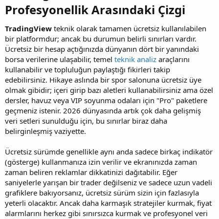
Profesyonellik Arasındaki Çizgi​
TradingView
teknik olarak tamamen ücretsiz kullanılabilen
bir platformdur; ancak bu durumun belirli sınırları vardır.
Ücretsiz bir hesap açtığınızda dünyanın dört bir yanındaki
borsa verilerine ulaşabilir, temel
teknik analiz
araçlarını
kullanabilir ve topluluğun paylaştığı fikirleri takip
edebilirsiniz. Hikaye aslında bir spor salonuna ücretsiz üye
olmak gibidir; içeri girip bazı aletleri kullanabilirsiniz ama özel
dersler, havuz veya VIP soyunma odaları için "Pro" paketlere
geçmeniz istenir. 2026 dünyasında artık çok daha gelişmiş
veri setleri sunulduğu için, bu sınırlar biraz daha
belirginleşmiş vaziyette.
Ücretsiz sürümde genellikle aynı anda sadece birkaç indikatör
(gösterge) kullanmanıza izin verilir ve ekranınızda zaman
zaman beliren reklamlar dikkatinizi dağıtabilir. Eğer
saniyelerle yarışan bir trader değilseniz ve sadece uzun vadeli
grafiklere bakıyorsanız, ücretsiz sürüm sizin için fazlasıyla
yeterli olacaktır. Ancak daha karmaşık stratejiler kurmak, fiyat
alarmlarını herkez gibi sınırsızca kurmak ve profesyonel veri