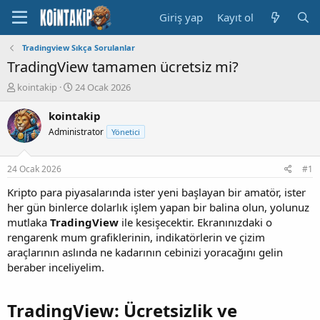
Giriş yap
Kayıt ol
Tradingview Sıkça Sorulanlar
TradingView tamamen ücretsiz mi?
K
B
kointakip
24 Ocak 2026
o
a
n
ş
kointakip
u
l
Administrator
Yönetici
y
a
u
n
B
g
24 Ocak 2026
#1
a
ı
ş
ç
Kripto para piyasalarında ister yeni başlayan bir amatör, ister
l
t
her gün binlerce dolarlık işlem yapan bir balina olun, yolunuz
a
a
mutlaka
TradingView
ile kesişecektir. Ekranınızdaki o
t
r
rengarenk mum grafiklerinin, indikatörlerin ve çizim
a
i
araçlarının aslında ne kadarının cebinizi yoracağını gelin
n
h
beraber inceliyelim.
i
TradingView: Ücretsizlik ve