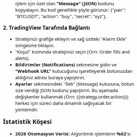
işlem için özel olan
"Message" (JSON)
kodunu
kopyalayın. Bu kod genellikle şöyle görünür: {"pair":
"BTCUSDT", "action": "buy", "secret": "xyz"}.
2. TradingView Tarafında Bağlantı​
Stratejinizi grafiğe ekleyin ve sağ üstteki "Alarm Ekle"
simgesine tıklayın.
"Koşul" kısmında stratejinizi seçin (Örn: Order fills and
alerts).
Bildirimler (Notifications)
sekmesine gidin ve
"Webhook URL"
kutucuğunu işaretleyerek botunuzdan
aldığınız adresi buraya yapıştırın.
Ayarlar
sekmesindeki "İleti" (Message) kutusuna, botun
size verdiği JSON kodunu yapıştırın. Bu aşamada
değişkenler kullanmak (Örn: {{strategy.order.action}})
herkez için süreci daha dinamik sağlıyacak bir
yöntemdir.
İstatistik Köşesi​
2026 Otomasyon Verisi:
Algoritmik işlemlerin
%62
'si