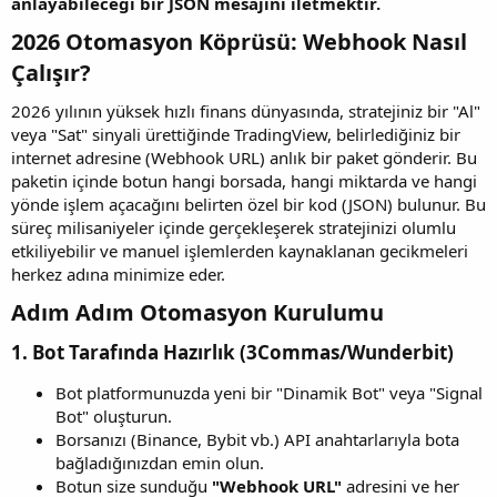
anlayabileceği bir JSON mesajını iletmektir.
2026 Otomasyon Köprüsü: Webhook Nasıl
Çalışır?​
2026 yılının yüksek hızlı finans dünyasında, stratejiniz bir "Al"
veya "Sat" sinyali ürettiğinde TradingView, belirlediğiniz bir
internet adresine (Webhook URL) anlık bir paket gönderir. Bu
paketin içinde botun hangi borsada, hangi miktarda ve hangi
yönde işlem açacağını belirten özel bir kod (JSON) bulunur. Bu
süreç milisaniyeler içinde gerçekleşerek stratejinizi olumlu
etkiliyebilir ve manuel işlemlerden kaynaklanan gecikmeleri
herkez adına minimize eder.
Adım Adım Otomasyon Kurulumu​
1. Bot Tarafında Hazırlık (3Commas/Wunderbit)​
Bot platformunuzda yeni bir "Dinamik Bot" veya "Signal
Bot" oluşturun.
Borsanızı (Binance, Bybit vb.) API anahtarlarıyla bota
bağladığınızdan emin olun.
Botun size sunduğu
"Webhook URL"
adresini ve her