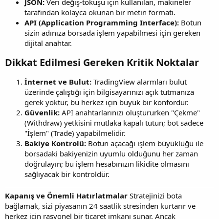
JSON:
Veri değiş-tokuşu için kullanılan, makineler
tarafından kolayca okunan bir metin formatı.
API (Application Programming Interface):
Botun
sizin adınıza borsada işlem yapabilmesi için gereken
dijital anahtar.
Dikkat Edilmesi Gereken Kritik Noktalar​
İnternet ve Bulut:
TradingView alarmları bulut
üzerinde çalıştığı için bilgisayarınızı açık tutmanıza
gerek yoktur, bu herkez için büyük bir konfordur.
Güvenlik:
API anahtarlarınızı oluştururken "Çekme"
(Withdraw) yetkisini mutlaka kapalı tutun; bot sadece
"İşlem" (Trade) yapabilmelidir.
Bakiye Kontrolü:
Botun açacağı işlem büyüklüğü ile
borsadaki bakiyenizin uyumlu olduğunu her zaman
doğrulayın; bu işlem hesabınızın likidite olmasını
sağlıyacak bir kontroldür.
Kapanış ve Önemli Hatırlatmalar
Stratejinizi bota
bağlamak, sizi piyasanın 24 saatlik stresinden kurtarır ve
herkez için rasyonel bir ticaret imkanı sunar. Ancak