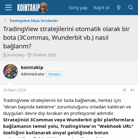
Giriş yap
Kayıt ol
Tradingview Sıkça Sorulanlar
TradingView stratejilerini otomatik olarak bir
bota (3Commas, Wunderbit vb.) nasıl
bağlarım?
K
B
kointakip
29 Mart 2026
o
a
n
ş
kointakip
u
l
Administrator
Yönetici
y
a
u
n
B
g
29 Mart 2026
#1
a
ı
ş
ç
TradingView stratejilerini bir bota bağlamak, herkez için
l
t
"ekran başında bekleme" zorunluluğunu ortadan kaldıran ve
a
a
duyguları devre dışı bırakan en profesyonel adımdır.
t
r
Stratejinizi 3Commas veya Wunderbit gibi platformlara
a
i
bağlamanın temel yolu, TradingView'ın "Webhook URL"
n
h
özelliğini kullanarak sinyal geldiğinde botun
i