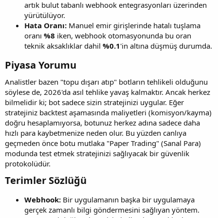
artık bulut tabanlı webhook entegrasyonları üzerinden
yürütülüyor.
Hata Oranı:
Manuel emir girişlerinde hatalı tuşlama
oranı
%8
iken, webhook otomasyonunda bu oran
teknik aksaklıklar dahil
%0.1
'in altına düşmüş durumda.
Piyasa Yorumu​
Analistler bazen "topu dışarı atıp" botların tehlikeli olduğunu
söylese de, 2026'da asıl tehlike yavaş kalmaktır. Ancak herkez
bilmelidir ki; bot sadece sizin stratejinizi uygular. Eğer
stratejiniz backtest aşamasında maliyetleri (komisyon/kayma)
doğru hesaplamıyorsa, botunuz herkez adına sadece daha
hızlı para kaybetmenize neden olur. Bu yüzden canlıya
geçmeden önce botu mutlaka "Paper Trading" (Sanal Para)
modunda test etmek stratejinizi sağlıyacak bir güvenlik
protokolüdür.
Terimler Sözlüğü​
Webhook:
Bir uygulamanın başka bir uygulamaya
gerçek zamanlı bilgi göndermesini sağlıyan yöntem.