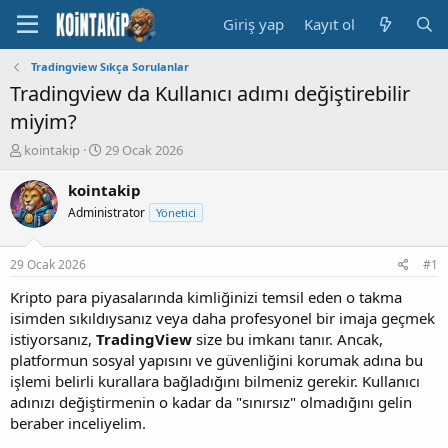
Giriş yap
Kayıt ol
Tradingview Sıkça Sorulanlar
Tradingview da Kullanıcı adımı değiştirebilir
miyim?
K
B
kointakip
29 Ocak 2026
o
a
n
ş
kointakip
u
l
Administrator
Yönetici
y
a
u
n
B
g
29 Ocak 2026
#1
a
ı
ş
ç
Kripto para piyasalarında kimliğinizi temsil eden o takma
l
t
isimden sıkıldıysanız veya daha profesyonel bir imaja geçmek
a
a
istiyorsanız,
TradingView
size bu imkanı tanır. Ancak,
t
r
platformun sosyal yapısını ve güvenliğini korumak adına bu
a
i
işlemi belirli kurallara bağladığını bilmeniz gerekir. Kullanıcı
n
h
adınızı değiştirmenin o kadar da "sınırsız" olmadığını gelin
i
beraber inceliyelim.