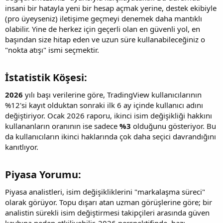
insani bir hatayla yeni bir hesap açmak yerine, destek ekibiyle
(pro üyeyseniz) iletişime geçmeyi denemek daha mantıklı
olabilir. Yine de herkez için geçerli olan en güvenli yol, en
başından size hitap eden ve uzun süre kullanabileceğiniz o
"nokta atışı" ismi seçmektir.
İstatistik Köşesi:​
2026
yılı başı verilerine göre, TradingView kullanıcılarının
%12'si kayıt olduktan sonraki ilk 6 ay içinde kullanıcı adını
değiştiriyor. Ocak 2026 raporu, ikinci isim değişikliği hakkını
kullananların oranının ise sadece
%3
olduğunu gösteriyor. Bu
da kullanıcıların ikinci haklarında çok daha seçici davrandığını
kanıtlıyor.
Piyasa Yorumu:​
Piyasa analistleri, isim değişikliklerini "markalaşma süreci"
olarak görüyor. Topu dışarı atan uzman görüşlerine göre; bir
analistin sürekli isim değiştirmesi takipçileri arasında güven
kaybına neden etkiliyebilir. 2026 perspektifinde, bazı