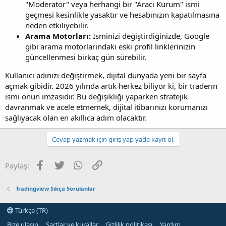
"Moderator" veya herhangi bir "Aracı Kurum" ismi
geçmesi kesinlikle yasaktır ve hesabınızın kapatılmasına
neden etkiliyebilir.
Arama Motorları:
İsminizi değiştirdiğinizde, Google
gibi arama motorlarındaki eski profil linklerinizin
güncellenmesi birkaç gün sürebilir.
Kullanıcı adınızı değiştirmek, dijital dünyada yeni bir sayfa
açmak gibidir. 2026 yılında artık herkez biliyor ki, bir traderın
ismi onun imzasıdır. Bu değişikliği yaparken stratejik
davranmak ve acele etmemek, dijital itibarınızı korumanızı
sağlıyacak olan en akıllıca adım olacaktır.
Cevap yazmak için giriş yap yada kayıt ol.
Facebook
Twitter
WhatsApp
Link
Paylaş:
Tradingview Sıkça Sorulanlar
Türkçe (TR)
Bize ulaşın
Şartlar ve kurallar
Gizlilik politikası
Yardım