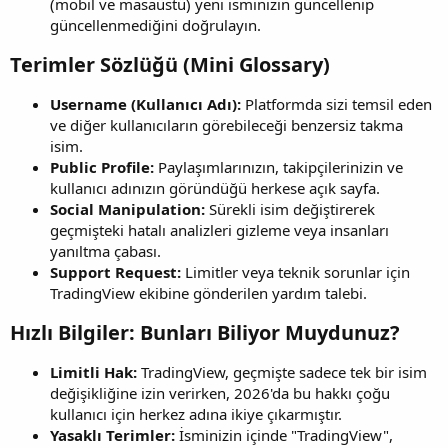
(mobil ve masaüstü) yeni isminizin güncellenip
güncellenmediğini doğrulayın.
Terimler Sözlüğü (Mini Glossary)​
Username (Kullanıcı Adı):
Platformda sizi temsil eden
ve diğer kullanıcıların görebileceği benzersiz takma
isim.
Public Profile:
Paylaşımlarınızın, takipçilerinizin ve
kullanıcı adınızın göründüğü herkese açık sayfa.
Social Manipulation:
Sürekli isim değiştirerek
geçmişteki hatalı analizleri gizleme veya insanları
yanıltma çabası.
Support Request:
Limitler veya teknik sorunlar için
TradingView ekibine gönderilen yardım talebi.
Hızlı Bilgiler: Bunları Biliyor Muydunuz?​
Limitli Hak:
TradingView, geçmişte sadece tek bir isim
değişikliğine izin verirken, 2026'da bu hakkı çoğu
kullanıcı için herkez adına ikiye çıkarmıştır.
Yasaklı Terimler:
İsminizin içinde "TradingView",