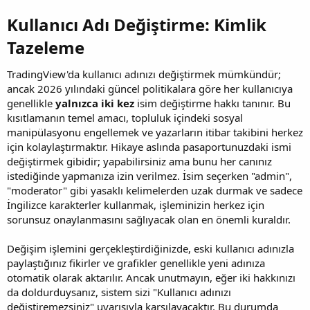
Kullanıcı Adı Değiştirme: Kimlik
Tazeleme​
TradingView'da kullanıcı adınızı değiştirmek mümkündür;
ancak 2026 yılındaki güncel politikalara göre her kullanıcıya
genellikle
yalnızca iki kez
isim değiştirme hakkı tanınır. Bu
kısıtlamanın temel amacı, topluluk içindeki sosyal
manipülasyonu engellemek ve yazarların itibar takibini herkez
için kolaylaştırmaktır. Hikaye aslında pasaportunuzdaki ismi
değiştirmek gibidir; yapabilirsiniz ama bunu her canınız
istediğinde yapmanıza izin verilmez. İsim seçerken "admin",
"moderator" gibi yasaklı kelimelerden uzak durmak ve sadece
İngilizce karakterler kullanmak, işleminizin herkez için
sorunsuz onaylanmasını sağlıyacak olan en önemli kuraldır.
Değişim işlemini gerçekleştirdiğinizde, eski kullanıcı adınızla
paylaştığınız fikirler ve grafikler genellikle yeni adınıza
otomatik olarak aktarılır. Ancak unutmayın, eğer iki hakkınızı
da doldurduysanız, sistem sizi "Kullanıcı adınızı
değiştiremezsiniz" uyarısıyla karşılayacaktır. Bu durumda