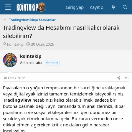
Giriş yap
Kayıt ol
Tradingview Sıkça Sorulanlar
Tradingview da Hesabımı nasıl kalıcı olarak
silebilirim?
K
B
kointakip
30 Ocak 2026
o
a
n
ş
kointakip
u
l
Administrator
Yönetici
y
a
u
n
B
g
30 Ocak 2026
#1
a
ı
ş
ç
Piyasaların o yoğun temposundan bir süreliğine uzaklaşmak
l
t
veya dijital ayak izinizi tamamen temizlemek isteyebilirsiniz.
a
a
TradingView
hesabınızı kalıcı olarak silmek, sadece bir
t
r
butona basmak değil, aynı zamanda tüm analizlerinizi, itibar
a
i
puanlarınızı ve sosyal etkileşimlerinizi geri dönülmez bir
n
h
şekilde yok etmek anlamına gelir. Bu kararı vermeden önce
i
dikkat etmeniz gereken kritik noktaları gelin beraber
inceliyelim.