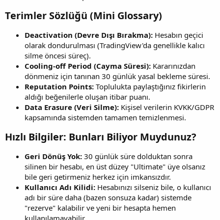
Terimler Sözlüğü (Mini Glossary)​
Deactivation (Devre Dışı Bırakma):
Hesabın geçici
olarak dondurulması (TradingView'da genellikle kalıcı
silme öncesi süreç).
Cooling-off Period (Cayma Süresi):
Kararınızdan
dönmeniz için tanınan 30 günlük yasal bekleme süresi.
Reputation Points:
Toplulukta paylaştığınız fikirlerin
aldığı beğenilerle oluşan itibar puanı.
Data Erasure (Veri Silme):
Kişisel verilerin KVKK/GDPR
kapsamında sistemden tamamen temizlenmesi.
Hızlı Bilgiler: Bunları Biliyor Muydunuz?​
Geri Dönüş Yok:
30 günlük süre dolduktan sonra
silinen bir hesabı, en üst düzey "Ultimate" üye olsanız
bile geri getirmeniz herkez için imkansızdır.
Kullanıcı Adı Kilidi:
Hesabınızı silseniz bile, o kullanıcı
adı bir süre daha (bazen sonsuza kadar) sistemde
"rezerve" kalabilir ve yeni bir hesapta hemen
kullanılamayabilir.