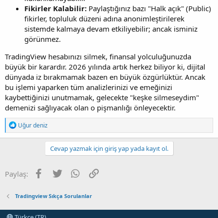
Fikirler Kalabilir:
Paylaştığınız bazı "Halk açık" (Public)
fikirler, topluluk düzeni adına anonimleştirilerek
sistemde kalmaya devam etkiliyebilir; ancak isminiz
görünmez.
TradingView hesabınızı silmek, finansal yolculuğunuzda
büyük bir karardır. 2026 yılında artık herkez biliyor ki, dijital
dünyada iz bırakmamak bazen en büyük özgürlüktür. Ancak
bu işlemi yaparken tüm analizlerinizi ve emeğinizi
kaybettiğinizi unutmamak, gelecekte "keşke silmeseydim"
demenizi sağlıyacak olan o pişmanlığı önleyecektir.
T
Uğur deniz
e
p
k
Cevap yazmak için giriş yap yada kayıt ol.
i
l
e
Facebook
Twitter
WhatsApp
Link
Paylaş:
r
:
Tradingview Sıkça Sorulanlar
Türkçe (TR)