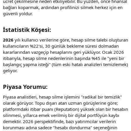
ücret çekilmesine neden etkiliyebilir. Bu yüzden, önce finansal
bağları koparmak, ardından profilinizi silmek herkez için en
güvenli yoldur.
İstatistik Köşesi:​
2026
yılı kullanıcı verilerine göre, hesap silme talebi oluşturan
kullanıcıların %22'si, 30 günlük bekleme süresi dolmadan
kararlarından vazgeçip hesaplarını geri yüklüyor. Ocak 2026
itibarıyla, hesap silme nedenlerinin başında %45 ile "yeni bir
başlangıç yapma isteği" (tüm eski hatalı analizleri temizlemek)
geliyor.
Piyasa Yorumu:​
Piyasa analistleri, hesap silme işlemini "radikal bir temizlik"
olarak görüyor. Topu dışarı atan uzman görüşlerine göre;
platformdaki itibar puanı (Reputation) yüksek olan bir hesabın
silinmesi, yıllarca emek verilmiş bir dijital portföyün kaybı
demektir. 2026 perspektifinde, bazı yatırımcılar verilerin
korunması adına sadece "hesabı dondurma" seçeneğinin