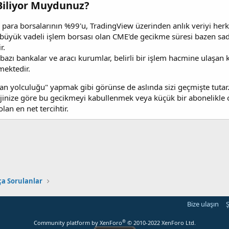
 Biliyor Muydunuz?​
 para borsalarının %99'u, TradingView üzerinden anlık veriyi her
üyük vadeli işlem borsası olan CME'de gecikme süresi bazen sade
r.
azı bankalar ve aracı kurumlar, belirli bir işlem hacmine ulaşan k
mektedir.
n yolculuğu" yapmak gibi görünse de aslında sizi geçmişte tutar. 2
atejinize göre bu gecikmeyi kabullenmek veya küçük bir abonelikle 
lan en net tercihtir.
ça Sorulanlar
Bize ulaşın
Ş
®
Community platform by XenForo
© 2010-2022 XenForo Ltd.