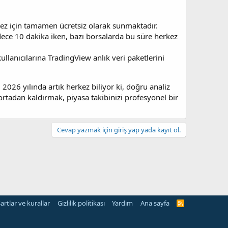
kez için tamamen ücretsiz olarak sunmaktadır.
ce 10 dakika iken, bazı borsalarda bu süre herkez
ullanıcılarına TradingView anlık veri paketlerini
026 yılında artık herkez biliyor ki, doğru analiz
ortadan kaldırmak, piyasa takibinizi profesyonel bir
Cevap yazmak için giriş yap yada kayıt ol.
artlar ve kurallar
Gizlilik politikası
Yardım
Ana sayfa
R
S
S