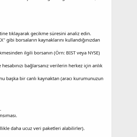
tine tıklayarak gecikme süresini analiz edin.
X" gibi borsaların kaynaklarını kullandığınızdan
sekmesinden ilgili borsanın (Örn: BIST veya NYSE)
esabınızı bağlarsanız verilerin herkez için anlık
ğunu başka bir canlı kaynaktan (aracı kurumunuzun
.
nsıması.
ikle daha ucuz veri paketleri alabilirler).