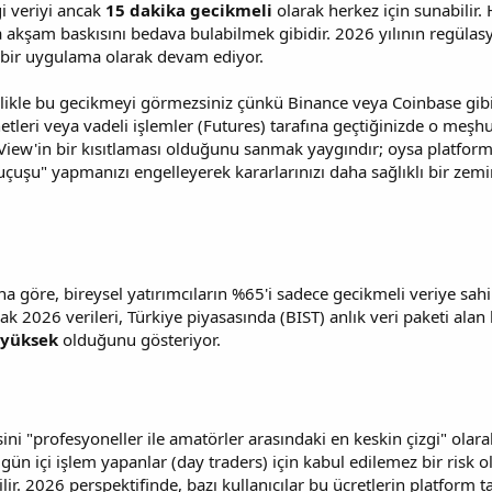
ği veriyi ancak
15 dakika gecikmeli
olarak herkez için sunabilir.
kşam baskısını bedava bulabilmek gibidir. 2026 yılının regülasyo
 bir uygulama olarak devam ediyor.
likle bu gecikmeyi görmezsiniz çünkü Binance veya Coinbase gibi bo
etleri veya vadeli işlemler (Futures) tarafına geçtiğinizde o meşhur
iew'in bir kısıtlaması olduğunu sanmak yaygındır; oysa platform 
şu" yapmanızı engelleyerek kararlarınızı daha sağlıklı bir zemin
ına göre, bireysel yatırımcıların %65'i sadece gecikmeli veriye sahi
cak 2026 verileri, Türkiye piyasasında (BIST) anlık veri paketi alan 
 yüksek
olduğunu gösteriyor.
sini "profesyoneller ile amatörler arasındaki en keskin çizgi" ola
gün içi işlem yapanlar (day traders) için kabul edilemez bir risk o
ir. 2026 perspektifinde, bazı kullanıcılar bu ücretlerin platform 