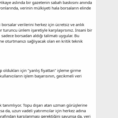
 Hikaye aslında bir gazetenin sabah baskısını anında
nlarında, verinin mülkiyeti hala borsaların elinde
rsalar verilerini herkez için ücretsiz ve anlık
 turuncu ünlem işaretiyle karşılaşırsınız. İnsani bir
sadece borsadan aldığı talimatı uygular. Bu
e oturtmanızı sağlıyacak olan en kritik teknik
p oldukları için "yanlış fiyattan" işleme girme
kullanıcıların işlem başarısının, gecikmeli veri
rak tanımlıyor. Topu dışarı atan uzman görüşlerine
lsa da, uzun vadeli yatırımcılar için herkez adına
tarafından karşılanması gerektiğini savunsa da, veri