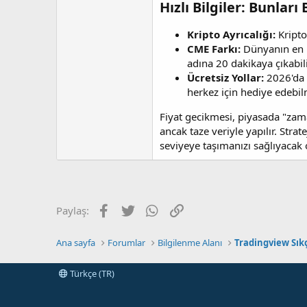
Hızlı Bilgiler: Bunları
Kripto Ayrıcalığı:
Kripto
CME Farkı:
Dünyanın en b
adına 20 dakikaya çıkabili
Ücretsiz Yollar:
2026'da b
herkez için hediye edebil
Fiyat gecikmesi, piyasada "zama
ancak taze veriyle yapılır. Str
seviyeye taşımanızı sağlıyacak o
Facebook
Twitter
WhatsApp
Link
Paylaş:
Ana sayfa
Forumlar
Bilgilenme Alanı
Tradingview Sık
Türkçe (TR)