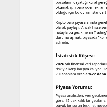
i
borsaların dayattığı kural gere
okumak için para ödemek, ama a
olduğu için bu durum standart
Kripto para piyasalarında genel
olarak paylaşır. Ancak hisse sen
hatayla bu gecikmenin TradingV
durumu aşmak, piyasada "kör uçu
adımdır.
İstatistik Köşesi:​
2026
yılı finansal veri raporlar
riskiyle karşı karşıya kalıyor. O
kullananlara oranla
%22 daha
Piyasa Yorumu:​
Piyasa analistleri, veri gecikme
göre; 15 dakikalık bir gecikme, 
büyük bir sorun teşkil etmeyebil