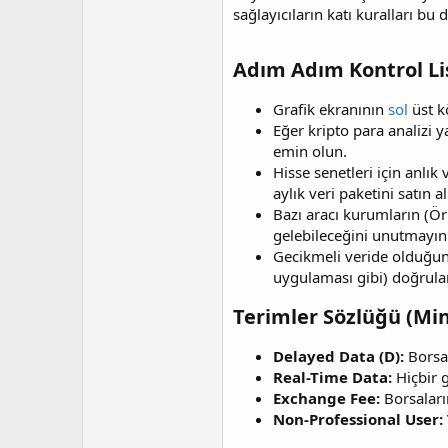
sağlayıcıların katı kuralları bu
Adım Adım Kontrol Lis
Grafik ekranının
sol
üst k
Eğer kripto para analizi 
emin olun.
Hisse senetleri için anlı
aylık veri paketini satın 
Bazı aracı kurumların (Ör
gelebileceğini unutmayın
Gecikmeli veride olduğun
uygulaması gibi) doğrul
Terimler Sözlüğü (Mini
Delayed Data (D):
Borsal
Real-Time Data:
Hiçbir 
Exchange Fee:
Borsaların
Non-Professional User: