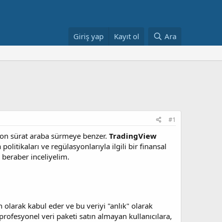
Giriş yap
Kayıt ol
Ara
#1
a son sürat araba sürmeye benzer.
TradingView
litikaları ve regülasyonlarıyla ilgili bir finansal
 beraber inceliyelim.
 olarak kabul eder ve bu veriyi "anlık" olarak
rofesyonel veri paketi satın almayan kullanıcılara,