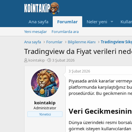
Ana sayfa
Forumlar
Neler yeni
Kullan
Yeni mesajlar
Forumlarda ara
Ana sayfa
Forumlar
Bilgilenme Alanı
Tradingview Sık
Tradingview da Fiyat verileri ne
K
B
kointakip
3 Şubat 2026
o
a
n
ş
3 Şubat 2026
u
l
Piyasada anlık kararlar vermeye
y
a
u
n
platformunda karşılaştığınız bu 
B
g
prosedürdür. Bu gecikmenin nede
a
ı
kointakip
ş
ç
l
t
Administrator
Veri Gecikmesinin
a
a
Yönetici
t
r
Dünya üzerindeki resmi borsalar
a
i
görmek isteyen kullanıcılardan 
n
h