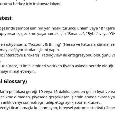
 durumu herkez için imkansız kılıyor.
tesi:​
öşesinde sembol isminin yanındaki turuncu ünlem veya
"D"
işare
yapıyorsanız, gecikme yaşamamak için "Binance", "Bybit" veya "OK
k veri istiyorsanız, "Account & Billing" (Hesap ve Faturalandırma) 
almayı sağlıyacak olan işlemi yapın.
n: Interactive Brokers) TradingView ile entegrasyonu olduğunu ve h
.
uz sürece, "Limit" emirleri verirken fiyatın aslında nerede oldu
amayı ihmal etmeyin.
 Glossary)​
arın politikası gereği 10 veya 15 dakika geriden gelen fiyat verisi
gecikme olmadan, piyasada gerçekleşen işlemin anında ekrana ya
 anlık veriyi sunmak için talep ettiği aylık abonelik ücreti.
Veriyi ticari amaçla kullanmayan, bireysel yatırımcı statüsü (Genell