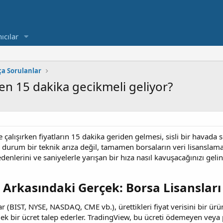
ıcılar
ça Sorulanlar
den 15 dakika gecikmeli geliyor?
 çalışırken fiyatların 15 dakika geriden gelmesi, sisli bir havad
durum bir teknik arıza değil, tamamen borsaların veri lisanslama po
nlerini ve saniyelerle yarışan bir hıza nasıl kavuşacağınızı gelin
 Arkasındaki Gerçek: Borsa Lisansları​
 (BIST, NYSE, NASDAQ, CME vb.), ürettikleri fiyat verisini bir ürün
ek bir ücret talep ederler. TradingView, bu ücreti ödemeyen veya p