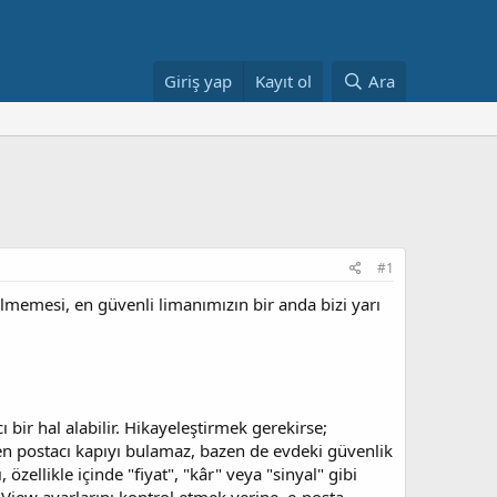
Giriş yap
Kayıt ol
Ara
#1
elmemesi, en güvenli limanımızın bir anda bizi yarı
ı bir hal alabilir. Hikayeleştirmek gerekirse;
n postacı kapıyı bulamaz, bazen de evdeki güvenlik
zellikle içinde "fiyat", "kâr" veya "sinyal" gibi