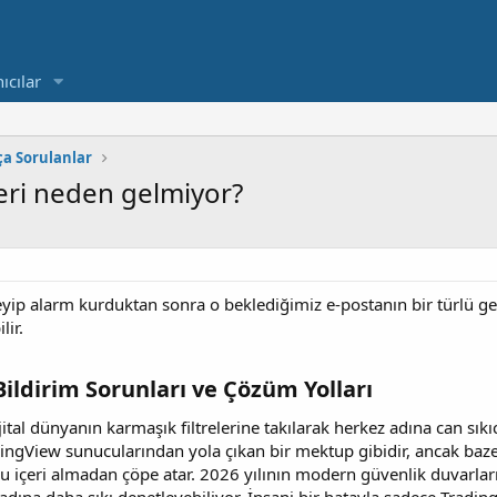
ıcılar
ça Sorulanlar
leri neden gelmiyor?
rleyip alarm kurduktan sonra o beklediğimiz e-postanın bir türlü g
lir.
ildirim Sorunları ve Çözüm Yolları​
jital dünyanın karmaşık filtrelerine takılarak herkez adına can sıkıc
ngView sunucularından yola çıkan bir mektup gibidir, ancak baze
u içeri almadan çöpe atar. 2026 yılının modern güvenlik duvarları, ö