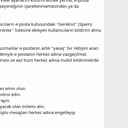
ngView ayarlarını kontrol etmek yerine, e-posta
ta seçeneğinin işaretlenmemesinden ya da
lanıcıların e-posta kutusundaki "Gereksiz" (Spam)
ler" listesine ekleyen kullanıcıların bildirim alma
zmanlar e-postanın artık "yavaş" bir iletişim aracı
nedeniyle e-postanın herkez adına vazgeçilmez
esi ve asıl hızın herkez adına mobil bildirimlerde
an emin olun.
ntrol edin.
rayın.
yacak olan önlemi alın.
oplu mesajları herkez adına engelleyip