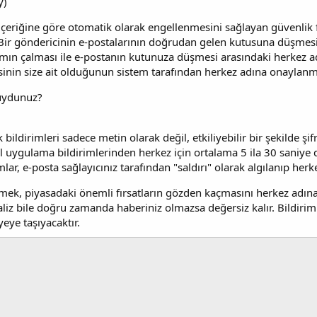
y)
 içeriğine göre otomatik olarak engellenmesini sağlayan güvenlik fi
 Bir göndericinin e-postalarının doğrudan gelen kutusuna düşmesini
rmın çalması ile e-postanın kutunuza düşmesi arasındaki herkez a
esinin size ait olduğunun sistem tarafından herkez adına onaylanm
Muydunuz?
bildirimleri sadece metin olarak değil, etkiliyebilir bir şekilde şi
il uygulama bildirimlerinden herkez için ortalama 5 ila 30 saniye d
mlar, e-posta sağlayıcınız tarafından "saldırı" olarak algılanıp herk
tmek, piyasadaki önemli fırsatların gözden kaçmasını herkez adına
analiz bile doğru zamanda haberiniz olmazsa değersiz kalır. Bildiri
iyeye taşıyacaktır.