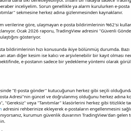
 adına daha sıkı denetleyebiliyor. İnsani bir hatayla sadece Tradi
e beraber inceliyelim. Sorun genellikle ya alarm kurulurken e-pos
anıtımlar" sekmesine herkez adına gizlenmesinden kaynaklanır.
tişim verilerine göre, ulaşmayan e-posta bildirimlerinin %62'si kul
nıyor. Ocak 2026 raporu, TradingView adresini "Güvenli Gönderen
laştığını gösteriyor.
sta bildirimlerinin hızı konusunda ikiye bölünmüş durumda. Bazı u
ı atan diğer kesim ise kalıcı ve arşivlenebilir bir kayıt olması 
pektifinde, e-postanın sadece bir yedekleme yöntemi olarak görülm
sinde "E-posta gönder" kutucuğunun herkez gibi seçili olduğund
-posta Adresi"nin güncel ve doğrulanmış olduğunu herkez adına ko
"Gereksiz" veya "Tanıtımlar" klasörlerini herkez gibi titizlikle ta
m
adresini rehberinize ekleyerek e-postaların engellenmesini sağlı
lanıyorsanız, kurumun güvenlik duvarının TradingView'dan gelen t
in.