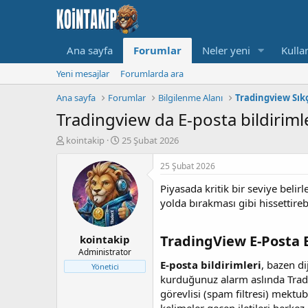
Ana sayfa
Forumlar
Neler yeni
Kullan
Yeni mesajlar
Forumlarda ara
Ana sayfa
Forumlar
Bilgilenme Alanı
Tradingview Sık
Tradingview da E-posta bildirim
K
B
kointakip
25 Şubat 2026
o
a
n
ş
25 Şubat 2026
u
l
Piyasada kritik bir seviye beli
y
a
u
n
yolda bırakması gibi hissettirebi
B
g
a
ı
TradingView E-Posta B
kointakip
ş
ç
l
t
Administrator
a
a
E-posta bildirimleri
, bazen di
Yönetici
t
r
kurduğunuz alarm aslında Tradi
a
i
görevlisi (spam filtresi) mektub
n
h