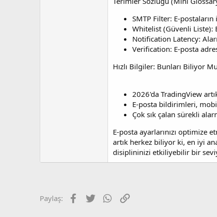
Terimler Sözlüğü (Mini Glossar
SMTP Filter: E-postaların
Whitelist (Güvenli Liste):
Notification Latency: Ala
Verification: E-posta adr
Hızlı Bilgiler: Bunları Biliyor 
2026'da TradingView artık 
E-posta bildirimleri, mob
Çok sık çalan sürekli alar
E-posta ayarlarınızı optimize e
artık herkez biliyor ki, en iyi 
disiplininizi etkiliyebilir bir sev
Facebook
Twitter
WhatsApp
Link
Paylaş: