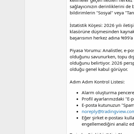
kelimeler geçen iletileri herkez
i
sağlayıcınızın derinliklerini d
bildirimlerin "Sosyal" veya "T
İstatistik Köşesi: 2026 yılı ile
klasörüne düşmesinden kaynakla
başarısının herkez adına %99'a u
Piyasa Yorumu: Analistler, e-po
olduğunu savunurken, topu dışar
olduğunu belirtiyor. 2026 pers
olduğu genel kabul görüyor.
Adım Adım Kontrol Listesi:
Alarm oluşturma pencere
Profil ayarlarınızdaki "E
E-posta kutunuzun "Spam", 
noreply@tradingview.co
Eğer şirket e-postası kul
engellemediğini analiz ed