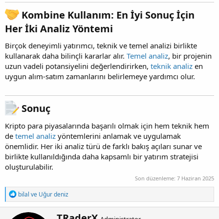
Kombine Kullanım: En İyi Sonuç İçin
Her İki Analiz Yöntemi​
Birçok deneyimli yatırımcı, teknik ve temel analizi birlikte
kullanarak daha bilinçli kararlar alır.
Temel analiz
, bir projenin
uzun vadeli potansiyelini değerlendirirken,
teknik analiz
en
uygun alım-satım zamanlarını belirlemeye yardımcı olur.
Sonuç​
Kripto para piyasalarında başarılı olmak için hem teknik hem
de
temel analiz
yöntemlerini anlamak ve uygulamak
önemlidir. Her iki analiz türü de farklı bakış açıları sunar ve
birlikte kullanıldığında daha kapsamlı bir yatırım stratejisi
oluşturulabilir.
Son düzenleme:
7 Haziran 2025
T
bilal
ve
Uğur deniz
e
p
Y
TRaderX
k
Administrator