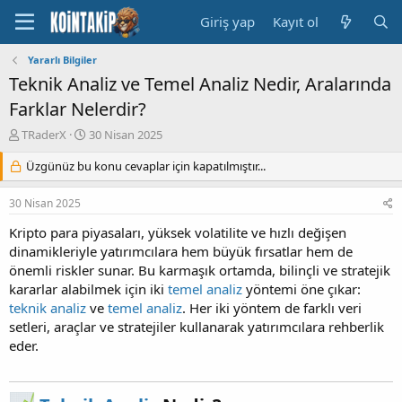
Giriş yap
Kayıt ol
Yararlı Bilgiler
Teknik Analiz ve Temel Analiz Nedir, Aralarında
Farklar Nelerdir?
K
B
TRaderX
30 Nisan 2025
o
a
n
Üzgünüz bu konu cevaplar için kapatılmıştır...
ş
u
l
y
a
30 Nisan 2025
u
n
B
g
Kripto para piyasaları, yüksek volatilite ve hızlı değişen
a
ı
dinamikleriyle yatırımcılara hem büyük fırsatlar hem de
ş
ç
önemli riskler sunar. Bu karmaşık ortamda, bilinçli ve stratejik
l
t
kararlar alabilmek için iki
temel analiz
yöntemi öne çıkar:
a
a
teknik analiz
ve
temel analiz
. Her iki yöntem de farklı veri
t
r
setleri, araçlar ve stratejiler kullanarak yatırımcılara rehberlik
a
i
n
h
eder.
i