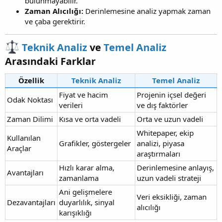
bulunmayabilir.
Zaman Alıcılığı:
Derinlemesine analiz yapmak zaman
ve çaba gerektirir.
Teknik Analiz
ve
Temel Analiz
Arasındaki Farklar​
Özellik
Teknik Analiz
Temel Analiz
Fiyat ve hacim
Projenin içsel değeri
Odak Noktası
verileri
ve dış faktörler
Zaman Dilimi
Kısa ve orta vadeli
Orta ve uzun vadeli
Whitepaper, ekip
Kullanılan
Grafikler, göstergeler
analizi, piyasa
Araçlar
araştırmaları
Hızlı karar alma,
Derinlemesine anlayış,
Avantajları
zamanlama
uzun vadeli strateji
Ani gelişmelere
Veri eksikliği, zaman
Dezavantajları
duyarlılık, sinyal
alıcılığı
karışıklığı