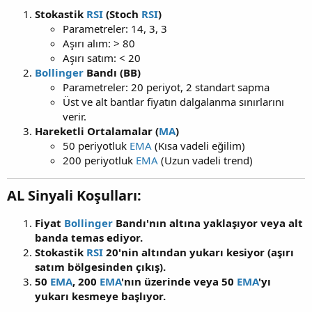
Stokastik
RSI
(Stoch
RSI
)
Parametreler: 14, 3, 3
Aşırı alım: > 80
Aşırı satım: < 20
Bollinger
Bandı (BB)
Parametreler: 20 periyot, 2 standart sapma
Üst ve alt bantlar fiyatın dalgalanma sınırlarını
verir.
Hareketli Ortalamalar (
MA
)
50 periyotluk
EMA
(Kısa vadeli eğilim)
200 periyotluk
EMA
(Uzun vadeli trend)
AL Sinyali Koşulları:
Fiyat
Bollinger
Bandı'nın altına yaklaşıyor veya alt
banda temas ediyor.
Stokastik
RSI
20'nin altından yukarı kesiyor (aşırı
satım bölgesinden çıkış).
50
EMA
, 200
EMA
'nın üzerinde veya 50
EMA
'yı
yukarı kesmeye başlıyor.