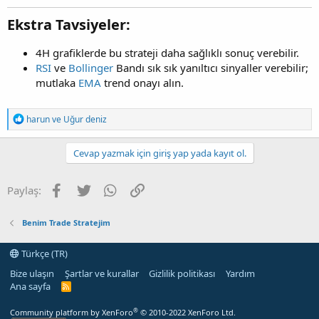
Ekstra Tavsiyeler:
4H grafiklerde bu strateji daha sağlıklı sonuç verebilir.
RSI
ve
Bollinger
Bandı sık sık yanıltıcı sinyaller verebilir;
mutlaka
EMA
trend onayı alın.
T
harun
ve
Uğur deniz
e
p
k
Cevap yazmak için giriş yap yada kayıt ol.
i
l
e
Facebook
Twitter
WhatsApp
Link
Paylaş:
r
:
Benim Trade Stratejim
Türkçe (TR)
Bize ulaşın
Şartlar ve kurallar
Gizlilik politikası
Yardım
Ana sayfa
R
S
S
®
Community platform by XenForo
© 2010-2022 XenForo Ltd.