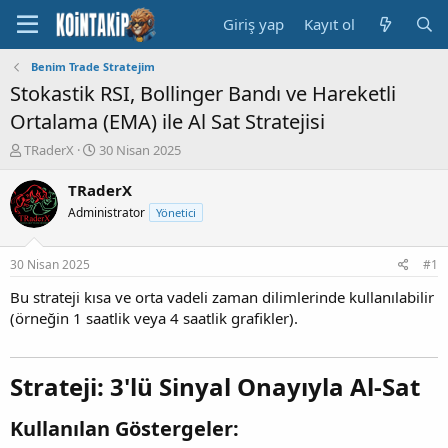
Giriş yap
Kayıt ol
Benim Trade Stratejim
Stokastik RSI, Bollinger Bandı ve Hareketli
Ortalama (EMA) ile Al Sat Stratejisi
K
B
TRaderX
30 Nisan 2025
o
a
n
ş
TRaderX
u
l
Administrator
Yönetici
y
a
u
n
B
g
30 Nisan 2025
#1
a
ı
ş
ç
Bu strateji kısa ve orta vadeli zaman dilimlerinde kullanılabilir
l
t
(örneğin 1 saatlik veya 4 saatlik grafikler).
a
a
t
r
a
i
Strateji: 3'lü Sinyal Onayıyla Al-Sat
n
h
i
Kullanılan Göstergeler: