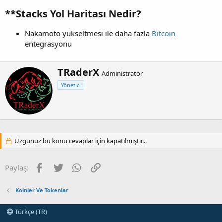
**Stacks Yol Haritası Nedir?​
Nakamoto yükseltmesi ile daha fazla
Bitcoin
entegrasyonu
Y
TRaderX
Administrator
a
Yönetici
z
a
r
Üzgünüz bu konu cevaplar için kapatılmıştır...
Facebook
Twitter
WhatsApp
Link
Paylaş:
Koinler Ve Tokenlar
Türkçe (TR)