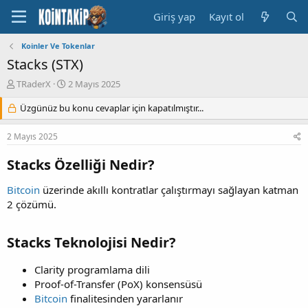
Giriş yap
Kayıt ol
Koinler Ve Tokenlar
Stacks (STX)
K
B
TRaderX
2 Mayıs 2025
o
a
n
Üzgünüz bu konu cevaplar için kapatılmıştır...
ş
u
l
y
a
2 Mayıs 2025
u
n
B
g
Stacks Özelliği Nedir?
a
ı
ş
ç
Bitcoin
üzerinde akıllı kontratlar çalıştırmayı sağlayan katman
l
t
2 çözümü.
a
a
t
r
a
i
Stacks Teknolojisi Nedir?
n
h
i
Clarity programlama dili
Proof-of-Transfer (PoX) konsensüsü
Bitcoin
finalitesinden yararlanır