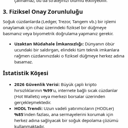
çalınamaz; bu da stratejinizi olumlu etkiliyebilir.
3. Fiziksel Onay Zorunluluğu​
Soğuk cüzdanlarda (Ledger, Trezor, Tangem vb.) bir işlemi
onaylamak için cihaz üzerindeki fiziksel bir düğmeye
basmanız veya biyometrik doğrulama yapmanız gerekir.
Uzaktan Müdahale İmkansızlığı:
Dünyanın öbür
ucundaki bir saldırgan, elindeki tüm teknik imkanlara
rağmen cüzdanınızdaki o fiziksel düğmeye herkez adına
basamaz.
İstatistik Köşesi​
2026 Güvenlik Verisi:
Büyük çaplı kripto
hırsızlıklarının
%99
'u, internete bağlı sıcak cüzdanlar
(Hot Wallets) veya merkezi borsalar üzerinden
gerçekleşmektedir.
HODL Trendi:
Uzun vadeli yatırımcıların (HODLer)
%85
'inden fazlası, ana sermayelerini korumak için
herkez adına sağlıyacak bir soğuk depolama çözümü
kullanmaktadır.