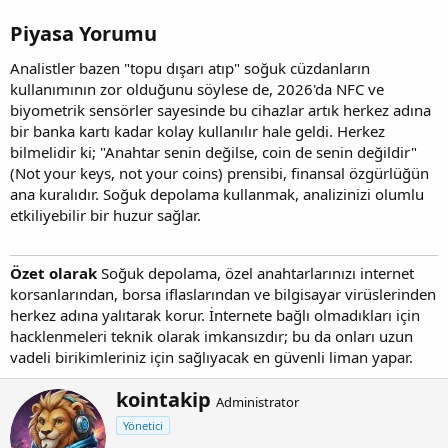
Piyasa Yorumu​
Analistler bazen "topu dışarı atıp" soğuk cüzdanların
kullanımının zor olduğunu söylese de, 2026'da NFC ve
biyometrik sensörler sayesinde bu cihazlar artık herkez adına
bir banka kartı kadar kolay kullanılır hale geldi. Herkez
bilmelidir ki; "Anahtar senin değilse, coin de senin değildir"
(Not your keys, not your coins) prensibi, finansal özgürlüğün
ana kuralıdır. Soğuk depolama kullanmak, analizinizi olumlu
etkiliyebilir bir huzur sağlar.
Özet olarak
Soğuk depolama, özel anahtarlarınızı internet
korsanlarından, borsa iflaslarından ve bilgisayar virüslerinden
herkez adına yalıtarak korur. İnternete bağlı olmadıkları için
hacklenmeleri teknik olarak imkansızdır; bu da onları uzun
vadeli birikimleriniz için sağlıyacak en güvenli liman yapar.
Y
kointakip
Administrator
a
Yönetici
z