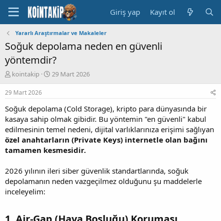
Giriş yap
Kayıt ol
Yararlı Araştırmalar ve Makaleler
Soğuk depolama neden en güvenli
yöntemdir?
K
B
kointakip
29 Mart 2026
o
a
n
ş
29 Mart 2026
u
l
Soğuk depolama (Cold Storage), kripto para dünyasında bir
y
a
u
n
kasaya sahip olmak gibidir. Bu yöntemin "en güvenli" kabul
B
g
edilmesinin temel nedeni, dijital varlıklarınıza erişimi sağlıyan
a
ı
özel anahtarların (Private Keys) internetle olan bağını
ş
ç
tamamen kesmesidir.
l
t
a
a
2026 yılının ileri siber güvenlik standartlarında, soğuk
t
r
a
i
depolamanın neden vazgeçilmez olduğunu şu maddelerle
n
h
inceleyelim:
i
1. Air-Gap (Hava Boşluğu) Koruması​