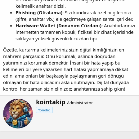
kelimelik anahtar dizisi.
Phishing (Oltalama):
Sizi kandırarak özel bilgilerinizi
(şifre, anahtar vb.) ele geçirmeye çalışan sahte içerikler.
Hardware Wallet (Donanım Cüzdanı):
Anahtarlarınızı
internetten tamamen kopuk, fiziksel bir cihaz içerisinde
saklayan yüksek güvenlikli cüzdan tipi.
Özetle, kurtarma kelimeleriniz sizin dijital kimliğinizin en
mahrem parçasıdır. Onu korumak, aslında doğrudan
yatırımınızı korumak demektir. İnsani bir hata yapıp bu
kelimeleri bir yere yazarken harf hatası yapmamaya dikkat
edin, ama onları bir başkasıyla paylaşmanın geri dönüşü
olmayan bir hata olacağını asla unutmayın. Dijital dünyada
kontrol her zaman sizin elinizde; anahtarınıza sahip çıkın!
Y
kointakip
Administrator
a
Yönetici
z
a
r