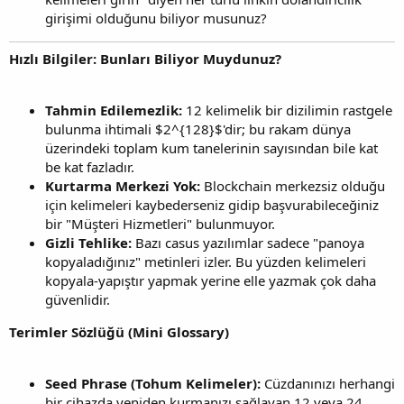
girişimi olduğunu biliyor musunuz?
Hızlı Bilgiler: Bunları Biliyor Muydunuz?
Tahmin Edilemezlik:
12 kelimelik bir dizilimin rastgele
bulunma ihtimali $2^{128}$'dir; bu rakam dünya
üzerindeki toplam kum tanelerinin sayısından bile kat
be kat fazladır.
Kurtarma Merkezi Yok:
Blockchain merkezsiz olduğu
için kelimeleri kaybederseniz gidip başvurabileceğiniz
bir "Müşteri Hizmetleri" bulunmuyor.
Gizli Tehlike:
Bazı casus yazılımlar sadece "panoya
kopyaladığınız" metinleri izler. Bu yüzden kelimeleri
kopyala-yapıştır yapmak yerine elle yazmak çok daha
güvenlidir.
Terimler Sözlüğü (Mini Glossary)
Seed Phrase (Tohum Kelimeler):
Cüzdanınızı herhangi
bir cihazda yeniden kurmanızı sağlayan 12 veya 24