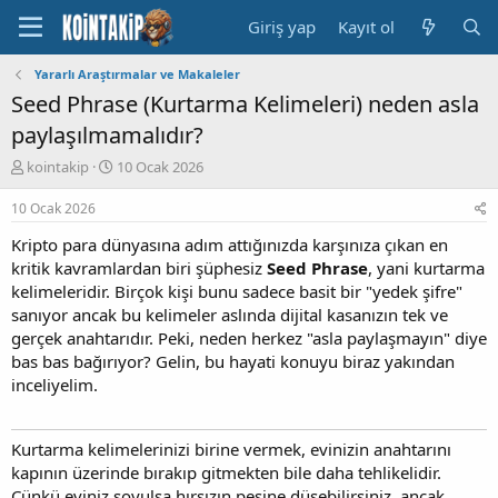
Giriş yap
Kayıt ol
Yararlı Araştırmalar ve Makaleler
Seed Phrase (Kurtarma Kelimeleri) neden asla
paylaşılmamalıdır?
K
B
kointakip
10 Ocak 2026
o
a
n
ş
10 Ocak 2026
u
l
Kripto para dünyasına adım attığınızda karşınıza çıkan en
y
a
u
n
kritik kavramlardan biri şüphesiz
Seed Phrase
, yani kurtarma
B
g
kelimeleridir. Birçok kişi bunu sadece basit bir "yedek şifre"
a
ı
sanıyor ancak bu kelimeler aslında dijital kasanızın tek ve
ş
ç
gerçek anahtarıdır. Peki, neden herkez "asla paylaşmayın" diye
l
t
bas bas bağırıyor? Gelin, bu hayati konuyu biraz yakından
a
a
inceliyelim.
t
r
a
i
n
h
i
Kurtarma kelimelerinizi birine vermek, evinizin anahtarını
kapının üzerinde bırakıp gitmekten bile daha tehlikelidir.
Çünkü eviniz soyulsa hırsızın peşine düşebilirsiniz, ancak