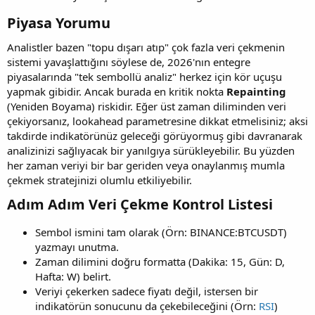
Piyasa Yorumu​
Analistler bazen "topu dışarı atıp" çok fazla veri çekmenin
sistemi yavaşlattığını söylese de, 2026'nın entegre
piyasalarında "tek sembollü analiz" herkez için kör uçuşu
yapmak gibidir. Ancak burada en kritik nokta
Repainting
(Yeniden Boyama) riskidir. Eğer üst zaman diliminden veri
çekiyorsanız, lookahead parametresine dikkat etmelisiniz; aksi
takdirde indikatörünüz geleceği görüyormuş gibi davranarak
analizinizi sağlıyacak bir yanılgıya sürükleyebilir. Bu yüzden
her zaman veriyi bir bar geriden veya onaylanmış mumla
çekmek stratejinizi olumlu etkiliyebilir.
Adım Adım Veri Çekme Kontrol Listesi​
Sembol ismini tam olarak (Örn: BINANCE:BTCUSDT)
yazmayı unutma.
Zaman dilimini doğru formatta (Dakika: 15, Gün: D,
Hafta: W) belirt.
Veriyi çekerken sadece fiyatı değil, istersen bir
indikatörün sonucunu da çekebileceğini (Örn:
RSI
)