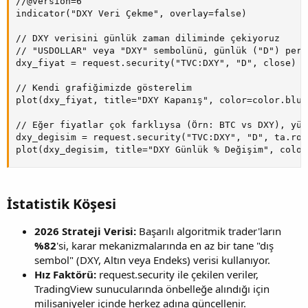
//@version=6

indicator("DXY Veri Çekme", overlay=false)

// DXY verisini günlük zaman diliminde çekiyoruz

// "USDOLLAR" veya "DXY" sembolünü, günlük ("D") peri
dxy_fiyat = request.security("TVC:DXY", "D", close)

// Kendi grafiğimizde gösterelim

plot(dxy_fiyat, title="DXY Kapanış", color=color.blue
// Eğer fiyatlar çok farklıysa (Örn: BTC vs DXY), yüz
dxy_degisim = request.security("TVC:DXY", "D", ta.roc
plot(dxy_degisim, title="DXY Günlük % Değişim", color
İstatistik Köşesi​
2026 Strateji Verisi:
Başarılı algoritmik trader'ların
%82
'si, karar mekanizmalarında en az bir tane "dış
sembol" (DXY, Altın veya Endeks) verisi kullanıyor.
Hız Faktörü:
request.security ile çekilen veriler,
TradingView sunucularında önbelleğe alındığı için
milisaniyeler içinde herkez adına güncellenir.