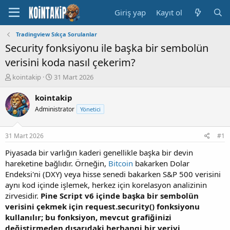
Giriş yap
Kayıt ol
Tradingview Sıkça Sorulanlar
Security fonksiyonu ile başka bir sembolün
verisini koda nasıl çekerim?
K
B
kointakip
31 Mart 2026
o
a
n
ş
kointakip
u
l
Administrator
Yönetici
y
a
u
n
B
g
31 Mart 2026
#1
a
ı
ş
ç
Piyasada bir varlığın kaderi genellikle başka bir devin
l
t
hareketine bağlıdır. Örneğin,
Bitcoin
bakarken Dolar
a
a
Endeksi'ni (DXY) veya hisse senedi bakarken S&P 500 verisini
t
r
aynı kod içinde işlemek, herkez için korelasyon analizinin
a
i
zirvesidir.
Pine Script v6 içinde başka bir sembolün
n
h
verisini çekmek için request.security() fonksiyonu
i
kullanılır; bu fonksiyon, mevcut grafiğinizi
değiştirmeden dışarıdaki herhangi bir veriyi