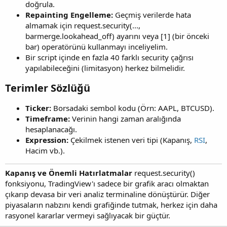
doğrula.
Repainting Engelleme:
Geçmiş verilerde hata
almamak için request.security(...,
barmerge.lookahead_off) ayarını veya [1] (bir önceki
bar) operatörünü kullanmayı inceliyelim.
Bir script içinde en fazla 40 farklı security çağrısı
yapılabileceğini (limitasyon) herkez bilmelidir.
Terimler Sözlüğü​
Ticker:
Borsadaki sembol kodu (Örn: AAPL, BTCUSD).
Timeframe:
Verinin hangi zaman aralığında
hesaplanacağı.
Expression:
Çekilmek istenen veri tipi (Kapanış,
RSI
,
Hacim vb.).
Kapanış ve Önemli Hatırlatmalar
request.security()
fonksiyonu, TradingView'ı sadece bir grafik aracı olmaktan
çıkarıp devasa bir veri analiz terminaline dönüştürür. Diğer
piyasaların nabzını kendi grafiğinde tutmak, herkez için daha
rasyonel kararlar vermeyi sağlıyacak bir güçtür.