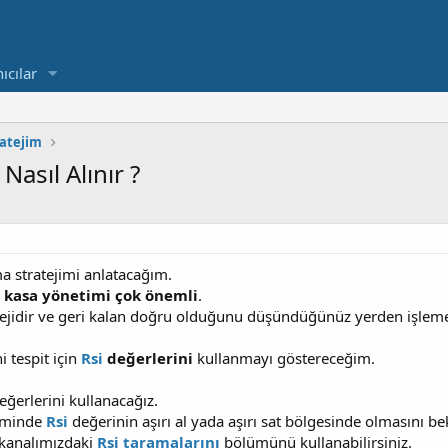
ıcılar
atejim
Nasıl Alınır ?
ma stratejimi anlatacağım.
n
kasa yönetimi çok önemli
.
atejidir ve geri kalan doğru olduğunu düşündüğünüz yerden işleme
i tespit için
Rsi
değerlerini
kullanmayı göstereceğim.
ğerlerini kullanacağız.
liminde
Rsi
değerinin aşırı al yada aşırı sat bölgesinde olmasını be
 kanalımızdaki
Rsi taramalarını
bölümünü kullanabilirsiniz.