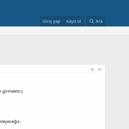
Giriş yap
Kayıt ol
Ara
#1
 girmektir.)
kleyeceğiz.