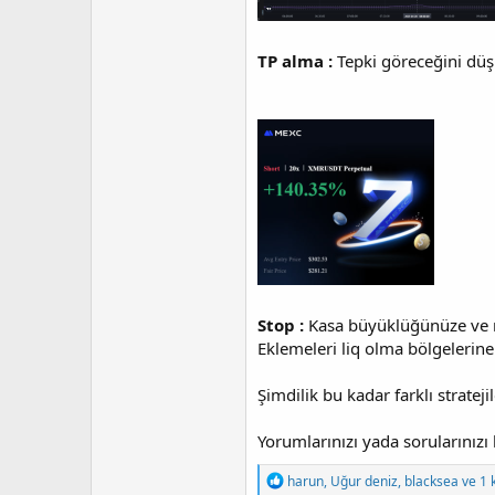
TP alma :
Tepki göreceğini dü
Stop :
Kasa büyüklüğünüze ve ri
Eklemeleri liq olma bölgelerine
Şimdilik bu kadar farklı strate
Yorumlarınızı yada sorularınız
T
harun
,
Uğur deniz
,
blacksea
ve 1 