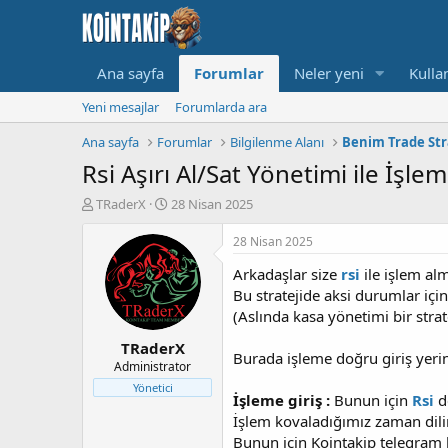
Ana sayfa
Forumlar
Neler yeni
Kullan
Yeni mesajlar
Forumlarda ara
Ana sayfa
Forumlar
Bilgilenme Alanı
Benim Trade Str
Rsi Aşırı Al/Sat Yönetimi ile İşlem 
K
B
TRaderX
28 Nisan 2025
o
a
n
ş
28 Nisan 2025
u
l
Arkadaşlar size
rsi
ile işlem al
y
a
u
n
Bu stratejide aksi durumlar içi
B
g
(Aslında kasa yönetimi bir str
a
ı
TRaderX
ş
ç
Burada işleme doğru giriş yerin
l
t
Administrator
a
a
Yönetici
İşleme giriş :
Bunun için
Rsi
de
t
r
a
i
İşlem kovaladığımız zaman di
n
h
Bunun için Kointakip telegram