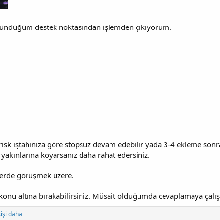
şündüğüm destek noktasından işlemden çıkıyorum.
sk iştahınıza göre stopsuz devam edebilir yada 3-4 ekleme sonrası
 yakınlarına koyarsanız daha rahat edersiniz.
jilerde görüşmek üzere.
ı konu altına bırakabilirsiniz. Müsait olduğumda cevaplamaya çalı
kişi daha