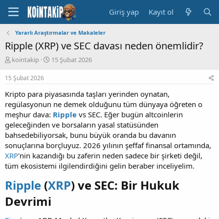
Giriş yap
Kayıt ol
Yararlı Araştırmalar ve Makaleler
Ripple (XRP) ve SEC davası neden önemlidir?
K
B
kointakip
15 Şubat 2026
o
a
n
ş
15 Şubat 2026
u
l
Kripto para piyasasında taşları yerinden oynatan,
y
a
u
n
regülasyonun ne demek olduğunu tüm dünyaya öğreten o
B
g
meşhur dava:
Ripple
vs SEC. Eğer bugün altcoinlerin
a
ı
geleceğinden ve borsaların yasal statüsünden
ş
ç
bahsedebiliyorsak, bunu büyük oranda bu davanın
l
t
sonuçlarına borçluyuz. 2026 yılının şeffaf finansal ortamında,
a
a
XRP
'nin kazandığı bu zaferin neden sadece bir şirketi değil,
t
r
a
i
tüm ekosistemi ilgilendirdiğini gelin beraber inceliyelim.
n
h
Ripple
(
XRP
) ve SEC: Bir Hukuk
i
Devrimi​