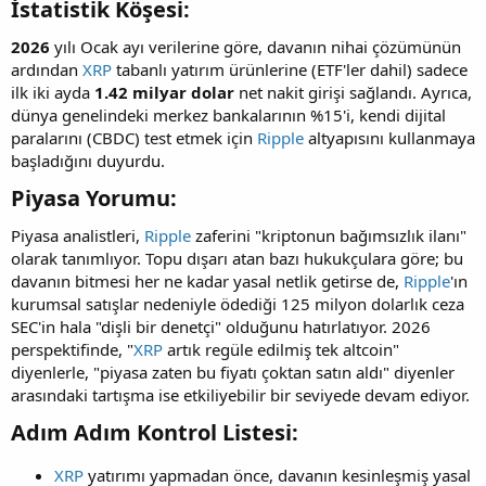
İstatistik Köşesi:​
2026
yılı Ocak ayı verilerine göre, davanın nihai çözümünün
ardından
XRP
tabanlı yatırım ürünlerine (ETF'ler dahil) sadece
ilk iki ayda
1.42 milyar dolar
net nakit girişi sağlandı. Ayrıca,
dünya genelindeki merkez bankalarının %15'i, kendi dijital
paralarını (CBDC) test etmek için
Ripple
altyapısını kullanmaya
başladığını duyurdu.
Piyasa Yorumu:​
Piyasa analistleri,
Ripple
zaferini "kriptonun bağımsızlık ilanı"
olarak tanımlıyor. Topu dışarı atan bazı hukukçulara göre; bu
davanın bitmesi her ne kadar yasal netlik getirse de,
Ripple
'ın
kurumsal satışlar nedeniyle ödediği 125 milyon dolarlık ceza
SEC'in hala "dişli bir denetçi" olduğunu hatırlatıyor. 2026
perspektifinde, "
XRP
artık regüle edilmiş tek altcoin"
diyenlerle, "piyasa zaten bu fiyatı çoktan satın aldı" diyenler
arasındaki tartışma ise etkiliyebilir bir seviyede devam ediyor.
Adım Adım Kontrol Listesi:​
XRP
yatırımı yapmadan önce, davanın kesinleşmiş yasal