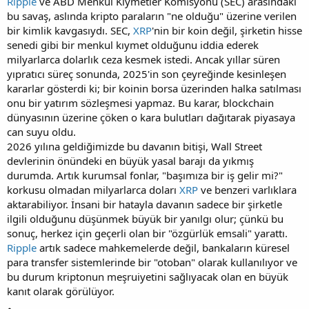
Ripple
ve ABD Menkul Kıymetler Komisyonu (SEC) arasındaki
bu savaş, aslında kripto paraların "ne olduğu" üzerine verilen
bir kimlik kavgasıydı. SEC,
XRP
'nin bir koin değil, şirketin hisse
senedi gibi bir menkul kıymet olduğunu iddia ederek
milyarlarca dolarlık ceza kesmek istedi. Ancak yıllar süren
yıpratıcı süreç sonunda, 2025'in son çeyreğinde kesinleşen
kararlar gösterdi ki; bir koinin borsa üzerinden halka satılması
onu bir yatırım sözleşmesi yapmaz. Bu karar, blockchain
dünyasının üzerine çöken o kara bulutları dağıtarak piyasaya
can suyu oldu.
2026 yılına geldiğimizde bu davanın bitişi, Wall Street
devlerinin önündeki en büyük yasal barajı da yıkmış
durumda. Artık kurumsal fonlar, "başımıza bir iş gelir mi?"
korkusu olmadan milyarlarca doları
XRP
ve benzeri varlıklara
aktarabiliyor. İnsani bir hatayla davanın sadece bir şirketle
ilgili olduğunu düşünmek büyük bir yanılgı olur; çünkü bu
sonuç, herkez için geçerli olan bir "özgürlük emsali" yarattı.
Ripple
artık sadece mahkemelerde değil, bankaların küresel
para transfer sistemlerinde bir "otoban" olarak kullanılıyor ve
bu durum kriptonun meşruiyetini sağlıyacak olan en büyük
kanıt olarak görülüyor.