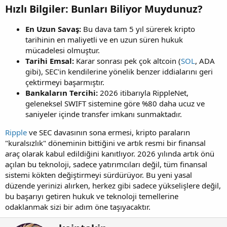
Hızlı Bilgiler: Bunları Biliyor Muydunuz?​
En Uzun Savaş:
Bu dava tam 5 yıl sürerek kripto
tarihinin en maliyetli ve en uzun süren hukuk
mücadelesi olmuştur.
Tarihi Emsal:
Karar sonrası pek çok altcoin (
SOL
, ADA
gibi), SEC'in kendilerine yönelik benzer iddialarını geri
çektirmeyi başarmıştır.
Bankaların Tercihi:
2026 itibarıyla RippleNet,
geleneksel SWIFT sistemine göre %80 daha ucuz ve
saniyeler içinde transfer imkanı sunmaktadır.
Ripple
ve SEC davasının sona ermesi, kripto paraların
"kuralsızlık" döneminin bittiğini ve artık resmi bir finansal
araç olarak kabul edildiğini kanıtlıyor. 2026 yılında artık önü
açılan bu teknoloji, sadece yatırımcıları değil, tüm finansal
sistemi kökten değiştirmeyi sürdürüyor. Bu yeni yasal
düzende yerinizi alırken, herkez gibi sadece yükselişlere değil,
bu başarıyı getiren hukuk ve teknoloji temellerine
odaklanmak sizi bir adım öne taşıyacaktır.
Y