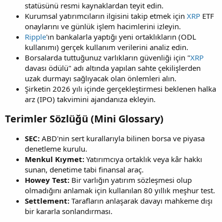
statüsünü resmi kaynaklardan teyit edin.
Kurumsal yatırımcıların ilgisini takip etmek için
XRP
ETF
onaylarını ve günlük işlem hacimlerini izleyin.
Ripple
'ın bankalarla yaptığı yeni ortaklıkların (ODL
kullanımı) gerçek kullanım verilerini analiz edin.
Borsalarda tuttuğunuz varlıkların güvenliği için "
XRP
davası ödülü" adı altında yapılan sahte çekilişlerden
uzak durmayı sağlıyacak olan önlemleri alın.
Şirketin 2026 yılı içinde gerçekleştirmesi beklenen halka
arz (IPO) takvimini ajandanıza ekleyin.
Terimler Sözlüğü (Mini Glossary)​
SEC:
ABD'nin sert kurallarıyla bilinen borsa ve piyasa
denetleme kurulu.
Menkul Kıymet:
Yatırımcıya ortaklık veya kâr hakkı
sunan, denetime tabi finansal araç.
Howey Test:
Bir varlığın yatırım sözleşmesi olup
olmadığını anlamak için kullanılan 80 yıllık meşhur test.
Settlement:
Tarafların anlaşarak davayı mahkeme dışı
bir kararla sonlandırması.