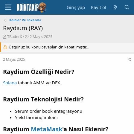
Giriş yap
Kayıt ol
Koinler Ve Tokenlar
Raydium (RAY)
K
B
TRaderX
2 Mayıs 2025
o
a
n
Üzgünüz bu konu cevaplar için kapatılmıştır...
ş
u
l
y
a
2 Mayıs 2025
u
n
B
g
Raydium Özelliği Nedir?
a
ı
ş
ç
Solana
tabanlı AMM ve DEX.
l
t
a
a
t
r
Raydium Teknolojisi Nedir?
a
i
n
h
Serum order book entegrasyonu
i
Yield farming imkanı
Raydium
MetaMask
'a Nasıl Eklenir?