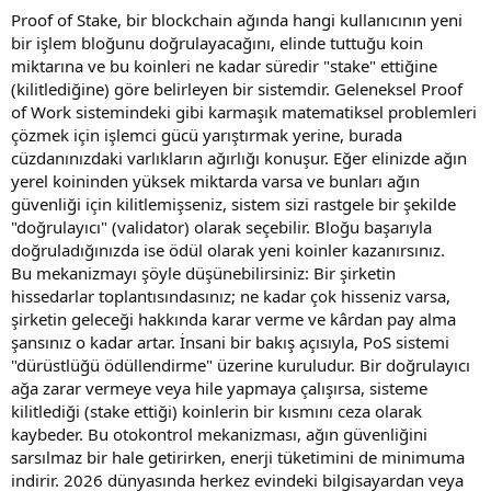
Proof of Stake, bir blockchain ağında hangi kullanıcının yeni
bir işlem bloğunu doğrulayacağını, elinde tuttuğu koin
miktarına ve bu koinleri ne kadar süredir "stake" ettiğine
(kilitlediğine) göre belirleyen bir sistemdir. Geleneksel Proof
of Work sistemindeki gibi karmaşık matematiksel problemleri
çözmek için işlemci gücü yarıştırmak yerine, burada
cüzdanınızdaki varlıkların ağırlığı konuşur. Eğer elinizde ağın
yerel koininden yüksek miktarda varsa ve bunları ağın
güvenliği için kilitlemişseniz, sistem sizi rastgele bir şekilde
"doğrulayıcı" (validator) olarak seçebilir. Bloğu başarıyla
doğruladığınızda ise ödül olarak yeni koinler kazanırsınız.
Bu mekanizmayı şöyle düşünebilirsiniz: Bir şirketin
hissedarlar toplantısındasınız; ne kadar çok hisseniz varsa,
şirketin geleceği hakkında karar verme ve kârdan pay alma
şansınız o kadar artar. İnsani bir bakış açısıyla, PoS sistemi
"dürüstlüğü ödüllendirme" üzerine kuruludur. Bir doğrulayıcı
ağa zarar vermeye veya hile yapmaya çalışırsa, sisteme
kilitlediği (stake ettiği) koinlerin bir kısmını ceza olarak
kaybeder. Bu otokontrol mekanizması, ağın güvenliğini
sarsılmaz bir hale getirirken, enerji tüketimini de minimuma
indirir. 2026 dünyasında herkez evindeki bilgisayardan veya