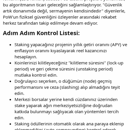
bu algoritmanın ticari geleceğini sağlamlaştırıyor. "Güvenlik
artık donanımda değil, sermayenin kendisindedir" diyenlerle,
PoW'un fiziksel güvenliğini özleyenler arasındaki rekabet
herkez tarafından takip edilmeye devam ediyor.
Adım Adım Kontrol Listesi:​
Staking yapacağınız projenin yıllık getiri oranını (APY) ve
enflasyon oranını kıyaslayarak reel kazancınızı
hesaplayın.
Koinlerinizi kilitleyeceğiniz "kilitleme süresini" (lock-up
period) ve geri çekme süresini (unstaking period)
mutlaka kontrol edin.
Doğrulayıcı seçerken, o düğümün (node) geçmiş
performansını ve ceza (slashing) alıp almadığını teyit
edin.
Merkezi borsalar yerine kendi cüzdanınız üzerinden
stake yaparak ağın merkeziyetsizliğine doğrudan
katkıda bulunmayı sağlıyacak olan yöntemleri tercih
edin.
Staking ödüllerinin otomatik olarak ana paraya eklenip
eklenmediğini (auto-compounding) kontrol ederek