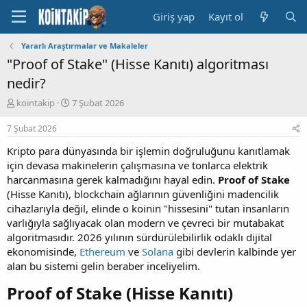
Giriş yap
Kayıt ol
Yararlı Araştırmalar ve Makaleler
"Proof of Stake" (Hisse Kanıtı) algoritması
nedir?
K
B
kointakip
7 Şubat 2026
o
a
n
ş
7 Şubat 2026
u
l
Kripto para dünyasında bir işlemin doğruluğunu kanıtlamak
y
a
u
n
için devasa makinelerin çalışmasına ve tonlarca elektrik
B
g
harcanmasına gerek kalmadığını hayal edin.
Proof of Stake
a
ı
(Hisse Kanıtı), blockchain ağlarının güvenliğini madencilik
ş
ç
cihazlarıyla değil, elinde o koinin "hissesini" tutan insanların
l
t
varlığıyla sağlıyacak olan modern ve çevreci bir mutabakat
a
a
algoritmasıdır. 2026 yılının sürdürülebilirlik odaklı dijital
t
r
a
i
ekonomisinde,
Ethereum
ve
Solana
gibi devlerin kalbinde yer
n
h
alan bu sistemi gelin beraber inceliyelim.
i
Proof of Stake (Hisse Kanıtı)​