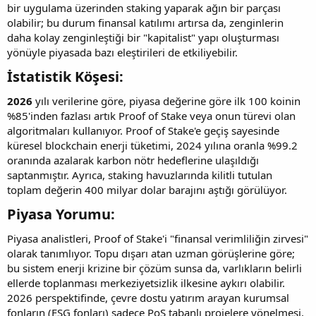
bir uygulama üzerinden staking yaparak ağın bir parçası
olabilir; bu durum finansal katılımı artırsa da, zenginlerin
daha kolay zenginleştiği bir "kapitalist" yapı oluşturması
yönüyle piyasada bazı eleştirileri de etkiliyebilir.
İstatistik Köşesi:​
2026
yılı verilerine göre, piyasa değerine göre ilk 100 koinin
%85'inden fazlası artık Proof of Stake veya onun türevi olan
algoritmaları kullanıyor. Proof of Stake'e geçiş sayesinde
küresel blockchain enerji tüketimi, 2024 yılına oranla %99.2
oranında azalarak karbon nötr hedeflerine ulaşıldığı
saptanmıştır. Ayrıca, staking havuzlarında kilitli tutulan
toplam değerin 400 milyar dolar barajını aştığı görülüyor.
Piyasa Yorumu:​
Piyasa analistleri, Proof of Stake'i "finansal verimliliğin zirvesi"
olarak tanımlıyor. Topu dışarı atan uzman görüşlerine göre;
bu sistem enerji krizine bir çözüm sunsa da, varlıkların belirli
ellerde toplanması merkeziyetsizlik ilkesine aykırı olabilir.
2026 perspektifinde, çevre dostu yatırım arayan kurumsal
fonların (ESG fonları) sadece PoS tabanlı projelere yönelmesi,