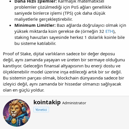
Daha Hızlı İşlemler:
Karmaşık matematiksel
problemler çözülmediği için PoS ağları genellikle
saniyede binlerce işlemi (TPS) çok daha düşük
maliyetlerle gerçekleştirebilir.
Minimum Limitler:
Bazı ağlarda doğrulayıcı olmak için
yüksek miktarda koin gerekse de (örneğin 32
ETH
),
staking havuzları sayesinde herkez 1 dolarlık koinle bile
bu sisteme katılabilir.
Proof of Stake, dijital varlıkların sadece bir değer deposu
değil, aynı zamanda yaşayan ve üreten bir sermaye olduğunu
kanıtlıyor. Geleceğin finansal altyapısının bu enerji dostu ve
ölçeklenebilir model üzerine inşa edileceği artık bir sır değil.
Bu sistemin parçası olmak, blockchain dünyasında sadece bir
izleyici değil, aynı zamanda bir hissedar olmanızı sağlıyacak
olan en güçlü yoldur.
Y
kointakip
Administrator
a
Yönetici
z
a
r