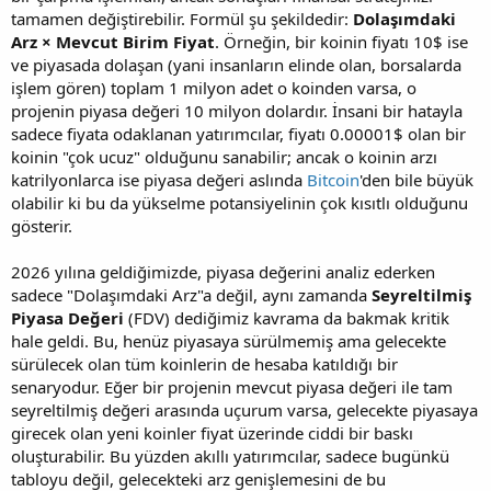
tamamen değiştirebilir. Formül şu şekildedir:
Dolaşımdaki
Arz × Mevcut Birim Fiyat
. Örneğin, bir koinin fiyatı 10$ ise
ve piyasada dolaşan (yani insanların elinde olan, borsalarda
işlem gören) toplam 1 milyon adet o koinden varsa, o
projenin piyasa değeri 10 milyon dolardır. İnsani bir hatayla
sadece fiyata odaklanan yatırımcılar, fiyatı 0.00001$ olan bir
koinin "çok ucuz" olduğunu sanabilir; ancak o koinin arzı
katrilyonlarca ise piyasa değeri aslında
Bitcoin
'den bile büyük
olabilir ki bu da yükselme potansiyelinin çok kısıtlı olduğunu
gösterir.
2026 yılına geldiğimizde, piyasa değerini analiz ederken
sadece "Dolaşımdaki Arz"a değil, aynı zamanda
Seyreltilmiş
Piyasa Değeri
(FDV) dediğimiz kavrama da bakmak kritik
hale geldi. Bu, henüz piyasaya sürülmemiş ama gelecekte
sürülecek olan tüm koinlerin de hesaba katıldığı bir
senaryodur. Eğer bir projenin mevcut piyasa değeri ile tam
seyreltilmiş değeri arasında uçurum varsa, gelecekte piyasaya
girecek olan yeni koinler fiyat üzerinde ciddi bir baskı
oluşturabilir. Bu yüzden akıllı yatırımcılar, sadece bugünkü
tabloyu değil, gelecekteki arz genişlemesini de bu