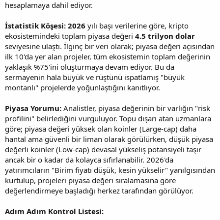
hesaplamaya dahil ediyor.
İstatistik Köşesi:
2026
yılı başı verilerine göre, kripto
ekosistemindeki toplam piyasa değeri
4.5 trilyon dolar
seviyesine ulaştı. İlginç bir veri olarak; piyasa değeri açısından
ilk 10'da yer alan projeler, tüm ekosistemin toplam değerinin
yaklaşık %75'ini oluşturmaya devam ediyor. Bu da
sermayenin hala büyük ve rüştünü ispatlamış "büyük
montanlı" projelerde yoğunlaştığını kanıtlıyor.
Piyasa Yorumu:
Analistler, piyasa değerinin bir varlığın "risk
profilini" belirlediğini vurguluyor. Topu dışarı atan uzmanlara
göre; piyasa değeri yüksek olan koinler (Large-cap) daha
hantal ama güvenli bir liman olarak görülürken, düşük piyasa
değerli koinler (Low-cap) devasal yükseliş potansiyeli taşır
ancak bir o kadar da kolayca sıfırlanabilir. 2026'da
yatırımcıların "Birim fiyatı düşük, kesin yükselir" yanılgısından
kurtulup, projeleri piyasa değeri sıralamasına göre
değerlendirmeye başladığı herkez tarafından görülüyor.
Adım Adım Kontrol Listesi: