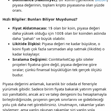
piyasa değerinin, toplam kripto piyasasına olan yüzde
oranı.
Hızlı Bilgiler: Bunları Biliyor Muydunuz?
Fiyat Aldatmacası:
1$ olan bir koin, piyasa değeri
daha yüksek olduğu için 100$ olan bir koinden aslında
daha "pahalı" ve büyük olabilir.
Likitide İlişkisi:
Piyasa değeri ne kadar büyükse, o
koini fiyatı çok fazla sarsmadan alıp satmak (likidite) o
kadar kolaylaşır.
Sıralama Değişimi:
CoinMarketCap gibi siteler
projeleri fiyatına göre değil, piyasa değerine göre
sıralar; çünkü finansal büyüklüğün tek gerçek ölçütü
budur.
Piyasa değerini anlamak, karanlık bir odada el feneriyle
yürümek gibidir. Sadece birim fiyata bakarak yatırım yapmak
sizi yanıltabilir, ancak arz ve talep dengesini bu hesaplamayla
birleştirdiğinizde, projenin gerçek sınırlarını ve gidebileceği
yolu çok daha net görebilirsiniz. Unutmayın, rakamlar yalan
söylemez, ama yanlış okunan rakamlar sizi yanlış yola