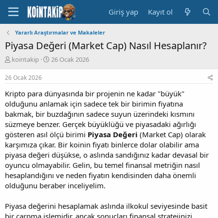
Giriş yap
Kayıt ol
Yararlı Araştırmalar ve Makaleler
Piyasa Değeri (Market Cap) Nasıl Hesaplanır?
K
B
kointakip
26 Ocak 2026
o
a
n
ş
26 Ocak 2026
u
l
Kripto para dünyasında bir projenin ne kadar "büyük"
y
a
u
n
olduğunu anlamak için sadece tek bir birimin fiyatına
B
g
bakmak, bir buzdağının sadece suyun üzerindeki kısmını
a
ı
süzmeye benzer. Gerçek büyüklüğü ve piyasadaki ağırlığı
ş
ç
gösteren asıl ölçü birimi
Piyasa Değeri
(Market Cap) olarak
l
t
karşımıza çıkar. Bir koinin fiyatı binlerce dolar olabilir ama
a
a
piyasa değeri düşükse, o aslında sandığınız kadar devasal bir
t
r
a
i
oyuncu olmayabilir. Gelin, bu temel finansal metriğin nasıl
n
h
hesaplandığını ve neden fiyatın kendisinden daha önemli
i
olduğunu beraber inceliyelim.
Piyasa değerini hesaplamak aslında ilkokul seviyesinde basit
bir çarpma işlemidir, ancak sonuçları finansal stratejinizi