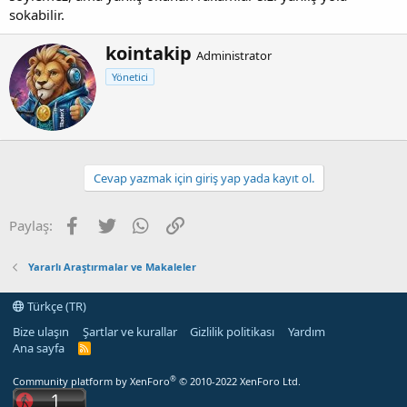
sokabilir.
Y
kointakip
Administrator
a
Yönetici
z
a
r
Cevap yazmak için giriş yap yada kayıt ol.
Facebook
Twitter
WhatsApp
Link
Paylaş:
Yararlı Araştırmalar ve Makaleler
Türkçe (TR)
Bize ulaşın
Şartlar ve kurallar
Gizlilik politikası
Yardım
Ana sayfa
R
S
S
®
Community platform by XenForo
© 2010-2022 XenForo Ltd.