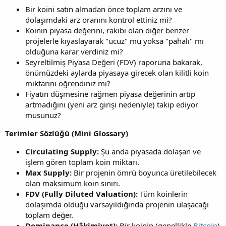
Bir koini satın almadan önce toplam arzını ve
dolaşımdaki arz oranını kontrol ettiniz mi?
Koinin piyasa değerini, rakibi olan diğer benzer
projelerle kıyaslayarak "ucuz" mu yoksa "pahalı" mı
olduğuna karar verdiniz mi?
Seyreltilmiş Piyasa Değeri (FDV) raporuna bakarak,
önümüzdeki aylarda piyasaya girecek olan kilitli koin
miktarını öğrendiniz mi?
Fiyatın düşmesine rağmen piyasa değerinin artıp
artmadığını (yeni arz girişi nedeniyle) takip ediyor
musunuz?
Terimler Sözlüğü (Mini Glossary)
Circulating Supply:
Şu anda piyasada dolaşan ve
işlem gören toplam koin miktarı.
Max Supply:
Bir projenin ömrü boyunca üretilebilecek
olan maksimum koin sınırı.
FDV (Fully Diluted Valuation):
Tüm koinlerin
dolaşımda olduğu varsayıldığında projenin ulaşacağı
toplam değer.
Dominance (Hâkimiyet):
Bir koinin (genellikle
Bitcoin
)