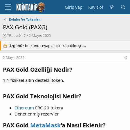
Giriş yap
Kayıt ol
Koinler Ve Tokenlar
PAX Gold (PAXG)
K
B
TRaderX
2 Mayıs 2025
o
a
n
Üzgünüz bu konu cevaplar için kapatılmıştır...
ş
u
l
y
a
2 Mayıs 2025
u
n
B
g
PAX Gold Özelliği Nedir?
a
ı
ş
ç
1:1 fiziksel altın destekli token.
l
t
a
a
t
r
PAX Gold Teknolojisi Nedir?
a
i
n
h
Ethereum
ERC-20 tokenı
i
Denetlenmiş rezervler
PAX Gold
MetaMask
'a Nasıl Eklenir?