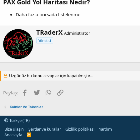
PAX Gold Yol Haritası Nedir?
Daha fazla borsada listelenme
Y
TRaderX
Administrator
a
Yönetici
z
a
r
Üzgünüz bu konu cevaplar için kapatılmıştır...
Facebook
Twitter
WhatsApp
Link
Paylaş:
Koinler Ve Tokenlar
Türkçe (TR)
Bize ulaşın
Şartlar ve kurallar
Gizlilik politikası
Yardım
Ana sayfa
R
S