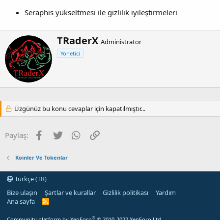
Seraphis yükseltmesi ile gizlilik iyileştirmeleri
Y
TRaderX
Administrator
a
Yönetici
z
a
r
Üzgünüz bu konu cevaplar için kapatılmıştır...
Facebook
Twitter
WhatsApp
Link
Paylaş:
Koinler Ve Tokenlar
Türkçe (TR)
Bize ulaşın
Şartlar ve kurallar
Gizlilik politikası
Yardım
Ana sayfa
R
S
S
®
Community platform by XenForo
© 2010-2022 XenForo Ltd.