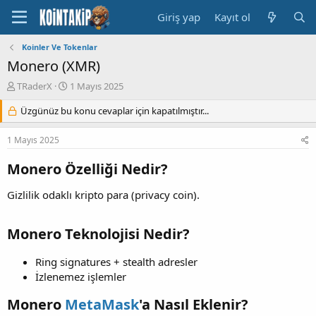
Giriş yap
Kayıt ol
Koinler Ve Tokenlar
Monero (XMR)
K
B
TRaderX
1 Mayıs 2025
o
a
n
Üzgünüz bu konu cevaplar için kapatılmıştır...
ş
u
l
y
a
1 Mayıs 2025
u
n
B
g
Monero Özelliği Nedir?
a
ı
ş
ç
Gizlilik odaklı kripto para (privacy coin).
l
t
a
a
t
r
Monero Teknolojisi Nedir?
a
i
n
h
Ring signatures + stealth adresler
i
İzlenemez işlemler
Monero
MetaMask
'a Nasıl Eklenir?