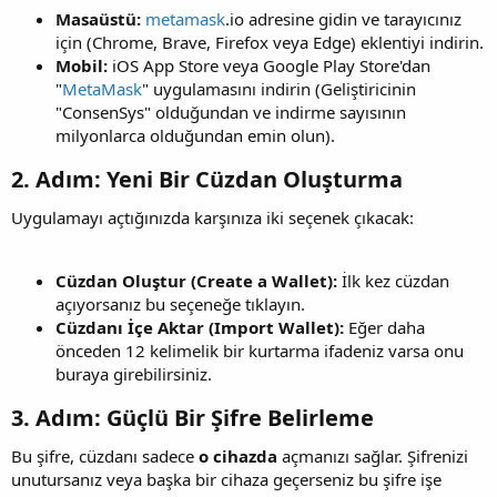
Masaüstü:
metamask
.io adresine gidin ve tarayıcınız
için (Chrome, Brave, Firefox veya Edge) eklentiyi indirin.
Mobil:
iOS App Store veya Google Play Store'dan
"
MetaMask
" uygulamasını indirin (Geliştiricinin
"ConsenSys" olduğundan ve indirme sayısının
milyonlarca olduğundan emin olun).
2. Adım: Yeni Bir Cüzdan Oluşturma​
Uygulamayı açtığınızda karşınıza iki seçenek çıkacak:
Cüzdan Oluştur (Create a Wallet):
İlk kez cüzdan
açıyorsanız bu seçeneğe tıklayın.
Cüzdanı İçe Aktar (Import Wallet):
Eğer daha
önceden 12 kelimelik bir kurtarma ifadeniz varsa onu
buraya girebilirsiniz.
3. Adım: Güçlü Bir Şifre Belirleme​
Bu şifre, cüzdanı sadece
o cihazda
açmanızı sağlar. Şifrenizi
unutursanız veya başka bir cihaza geçerseniz bu şifre işe