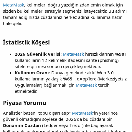
MetaMask
, kelimeleri doğru yazdığınızdan emin olmak için
sizden bu kelimeleri sırasıyla seçmenizi isteyecektir. Bu adımı
tamamladığınızda cüzdanınız herkez adına kullanıma hazır
hale gelir.
İstatistik Köşesi​
2026 Güvenlik Verisi:
MetaMask
hırsızlıklarının
%90
'ı,
kullanıcıların 12 kelimelik ifadesini sahte (phishing)
sitelere girmesi sonucu gerçekleşmektedir.
Kullanım Oranı:
Dünya genelinde aktif Web 3.0
kullanıcılarının yaklaşık
%65
'i, dApp'lere (Merkeziyetsiz
Uygulamalar) bağlanmak için
MetaMask
tercih
etmektedir.
Piyasa Yorumu​
Analistler bazen "topu dışarı atıp"
MetaMask
'in yeterince
güvenli olmadığını söylese de, 2026'da bu cüzdanı bir
Donanım Cüzdan
(Ledger veya Trezor) ile bağlayarak
kullanmak analizinizi olumlu etkiliyebilir bir güvenlik katmanı