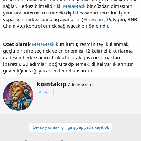
sağlar. Herkez bilmelidir ki;
MetaMask
bir cüzdan olmasının
yanı sıra, internet üzerindeki dijital pasaportunuzdur. İşlem
yaparken herkez adına ağ ayarlarını (
Ethereum
, Polygon, BNB
Chain vb.) kontrol etmek sağlıyacak bir önlemdir.
Özet olarak
MetaMask
kurulumu; resmi siteyi kullanmak,
güçlü bir şifre seçmek ve en önemlisi 12 kelimelik kurtarma
ifadesini herkez adına fiziksel olarak güvene almaktan
ibarettir. Bu adımları doğru takip etmek, dijital varlıklarınızın
güvenliğini sağlıyacak en temel unsurdur.
Y
kointakip
Administrator
a
Yönetici
z
a
r
Cevap yazmak için giriş yap yada kayıt ol.