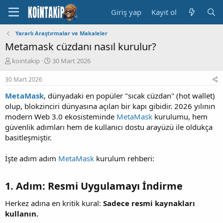
Giriş yap
Kayıt ol
Yararlı Araştırmalar ve Makaleler
Metamask cüzdanı nasıl kurulur?
K
B
kointakip
30 Mart 2026
o
a
n
ş
30 Mart 2026
u
l
MetaMask
, dünyadaki en popüler "sıcak cüzdan" (hot wallet)
y
a
u
n
olup, blokzinciri dünyasına açılan bir kapı gibidir. 2026 yılının
B
g
modern Web 3.0 ekosisteminde
MetaMask
kurulumu, hem
a
ı
güvenlik adımları hem de kullanıcı dostu arayüzü ile oldukça
ş
ç
basitleşmiştir.
l
t
a
a
İşte adım adım
MetaMask
kurulum rehberi:
t
r
a
i
n
h
1. Adım: Resmi Uygulamayı İndirme​
i
Herkez adına en kritik kural:
Sadece resmi kaynakları
kullanın.