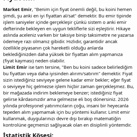
Market Emir
, "Benim için fiyat önemli değil, bu koini hemen
şimdi, şu anki en iyi fiyattan al/sat" demektir. Bu emir tipinde
işlem saniyeler içinde gerçekleşir çünkü sistem o anki emir
defterinde bekleyen en uygun tekliflerle sizi eşleştirir. Hikaye
aslında aceleniz varken bir taksiye binip taksimetre ne yazarsa
ödemeye razı olmanız gibidir. Hızlıdır, garantidir ancak
özellikle piyasanın çok hareketli olduğu anlarda
beklediğinizden daha yüksek bir fiyattan alım yapmanıza
(fiyat kayması) neden olabilir.
Limit Emir
ise tam tersine, "Ben bu koini sadece belirlediğim
bu fiyattan veya daha iyisinden alırım/satırım" demektir. Fiyat
sizin istediğiniz seviyeye gelene kadar emir bekler; eğer fiyat
o seviyeye hiç gelmezse işlem hiçbir zaman gerçekleşmez. Bu,
bir mağazada indirim beklemeye benzer; istediğiniz fiyat
gelirse kârdasınızdır ama gelmezse eli boş dönersiniz. 2026
yılında profesyonel yatırımcıların çoğu, insani bir heyecanla
tepeden alım yapmamak için bu yöntemi kullanır. Limit emir
kullanmak, duygularınızı devre dışı bırakıp matematiğin
kontrolüne geçmenizi sağlıyacak olan en disiplinli yöntemdir.
İstatistik Köşesi:​