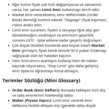
Eğer koinin fiyatı çok hızlı değişmiyorsa ve zamanınız
varsa, her zaman
Limit Emir
kullanmayı tercih edin.
Market emir verecekseniz, emir defterindeki (Order
Book) derinliği kontrol ederek "Slippage" (fiyat kayması)
riskini analiz edin.
Limit emir kurarken, fiyatın o seviyeye iğne atıp geri
dönebileceğini unutmayın ve emrinizin geçerlilik
süresini (GTC - İptal edilene kadar geçerli) doğrulayın.
Çok düşük likiditeli koinlerde asla büyük tutarlı
Market
Emir
girmeyin; fiyatı kendi elinizle %10 yukarı fırlatmayı
sağlıyacak olan bir hatadan kaçının.
Hem limit emrin avantajını kullanıp hem de riskten
kaçmak istiyorsanız, "Stop-Limit" gibi daha gelişmiş
emir tiplerini öğrenmeyi ihmal etmeyin.
Terimler Sözlüğü (Mini Glossary)​
Order Book (Emir Defteri):
Borsada bekleyen tüm alış
ve satış emirlerinin listelendiği tablo.
Maker (Piyasa Yapıcı):
Limit emir vererek emir
defterine likidite ekleyen kişi (genelde daha düşük