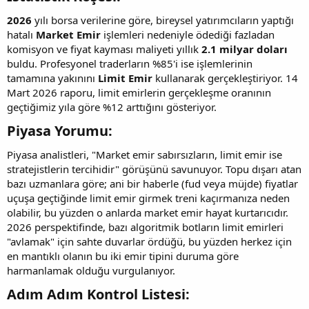
2026
yılı borsa verilerine göre, bireysel yatırımcıların yaptığı
hatalı
Market Emir
işlemleri nedeniyle ödediği fazladan
komisyon ve fiyat kayması maliyeti yıllık
2.1 milyar doları
buldu. Profesyonel traderların %85'i ise işlemlerinin
tamamına yakınını
Limit Emir
kullanarak gerçekleştiriyor. 14
Mart 2026 raporu, limit emirlerin gerçekleşme oranının
geçtiğimiz yıla göre %12 arttığını gösteriyor.
Piyasa Yorumu:​
Piyasa analistleri, "Market emir sabırsızların, limit emir ise
stratejistlerin tercihidir" görüşünü savunuyor. Topu dışarı atan
bazı uzmanlara göre; ani bir haberle (fud veya müjde) fiyatlar
uçuşa geçtiğinde limit emir girmek treni kaçırmanıza neden
olabilir, bu yüzden o anlarda market emir hayat kurtarıcıdır.
2026 perspektifinde, bazı algoritmik botların limit emirleri
"avlamak" için sahte duvarlar ördüğü, bu yüzden herkez için
en mantıklı olanın bu iki emir tipini duruma göre
harmanlamak olduğu vurgulanıyor.
Adım Adım Kontrol Listesi:​