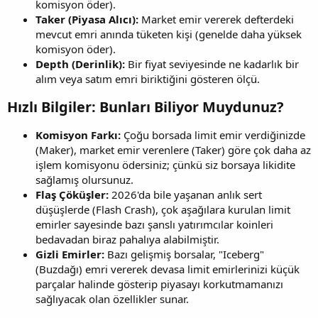
komisyon öder).
Taker (Piyasa Alıcı):
Market emir vererek defterdeki
mevcut emri anında tüketen kişi (genelde daha yüksek
komisyon öder).
Depth (Derinlik):
Bir fiyat seviyesinde ne kadarlık bir
alım veya satım emri biriktiğini gösteren ölçü.
Hızlı Bilgiler: Bunları Biliyor Muydunuz?​
Komisyon Farkı:
Çoğu borsada limit emir verdiğinizde
(Maker), market emir verenlere (Taker) göre çok daha az
işlem komisyonu ödersiniz; çünkü siz borsaya likidite
sağlamış olursunuz.
Flaş Çöküşler:
2026'da bile yaşanan anlık sert
düşüşlerde (Flash Crash), çok aşağılara kurulan limit
emirler sayesinde bazı şanslı yatırımcılar koinleri
bedavadan biraz pahalıya alabilmiştir.
Gizli Emirler:
Bazı gelişmiş borsalar, "Iceberg"
(Buzdağı) emri vererek devasa limit emirlerinizi küçük
parçalar halinde gösterip piyasayı korkutmamanızı
sağlıyacak olan özellikler sunar.