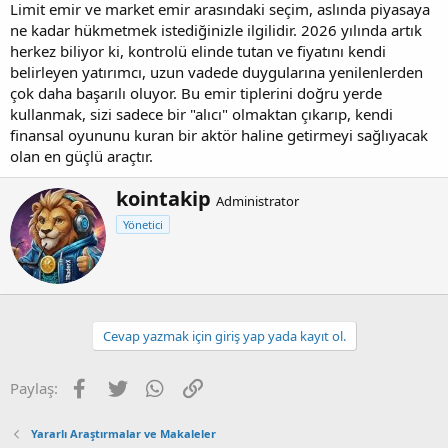
Limit emir ve market emir arasındaki seçim, aslında piyasaya
ne kadar hükmetmek istediğinizle ilgilidir. 2026 yılında artık
herkez biliyor ki, kontrolü elinde tutan ve fiyatını kendi
belirleyen yatırımcı, uzun vadede duygularına yenilenlerden
çok daha başarılı oluyor. Bu emir tiplerini doğru yerde
kullanmak, sizi sadece bir "alıcı" olmaktan çıkarıp, kendi
finansal oyununu kuran bir aktör haline getirmeyi sağlıyacak
olan en güçlü araçtır.
Y
kointakip
Administrator
a
Yönetici
z
a
r
Cevap yazmak için giriş yap yada kayıt ol.
Facebook
Twitter
WhatsApp
Link
Paylaş:
Yararlı Araştırmalar ve Makaleler