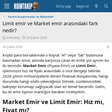
Giriş yap
Kayıt ol
Yararlı Araştırmalar ve Makaleler
Limit emir ve Market emir arasındaki fark
nedir?
K
B
kointakip
24 Şubat 2026
o
a
n
ş
24 Şubat 2026
u
l
Kripto para borsalarında o büyük "Al" veya "Sat" butonuna
y
a
u
n
basmadan önce, aslında karşınıza çıkan en kritik yol ayrımı bu
B
g
iki terimdir.
Market Emir
(Piyasa Emri) ve
Limit Emir
,
a
ı
işleminizin hızı ile fiyatı arasındaki o ince dengeyi belirler.
ş
ç
2026 yılının milisaniyelerle dönen finansal dünyasında, hangi
l
t
durumda hangi silahı çekeceğinizi bilmek, cüzdanınızdaki
a
a
bakiyeyi korumayı sağlıyacak olan en temel beceridir. Gelin,
t
r
a
i
bu iki emir tipinin mantığını beraber inceliyelim.
n
h
Market Emir ve Limit Emir: Hız mı,
i
Fiyat mı?​