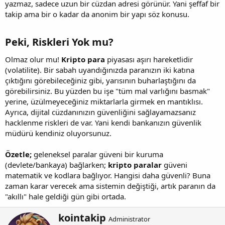
yazmaz, sadece uzun bir cüzdan adresi görünür. Yani şeffaf bir
takip ama bir o kadar da anonim bir yapı söz konusu.
Peki, Riskleri Yok mu?​
Olmaz olur mu!
Kripto para
piyasası aşırı hareketlidir
(volatilite). Bir sabah uyandığınızda paranızın iki katına
çıktığını görebileceğiniz gibi, yarısının buharlaştığını da
görebilirsiniz. Bu yüzden bu işe "tüm mal varlığını basmak"
yerine, üzülmeyeceğiniz miktarlarla girmek en mantıklısı.
Ayrıca, dijital cüzdanınızın güvenliğini sağlayamazsanız
hacklenme riskleri de var. Yani kendi bankanızın güvenlik
müdürü kendiniz oluyorsunuz.
Özetle;
geleneksel paralar güveni bir kuruma
(devlete/bankaya) bağlarken;
kripto paralar
güveni
matematik ve kodlara bağlıyor. Hangisi daha güvenli? Buna
zaman karar verecek ama sistemin değiştiği, artık paranın da
"akıllı" hale geldiği gün gibi ortada.
Y
kointakip
Administrator
a