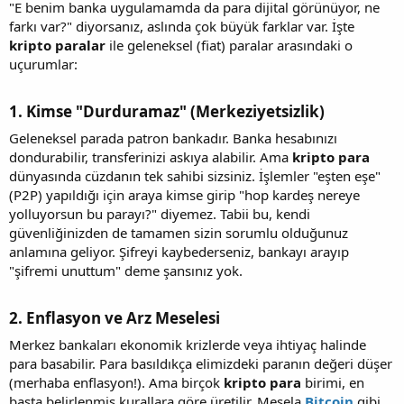
"E benim banka uygulamamda da para dijital görünüyor, ne
farkı var?" diyorsanız, aslında çok büyük farklar var. İşte
kripto paralar
ile geleneksel (fiat) paralar arasındaki o
uçurumlar:
1. Kimse "Durduramaz" (Merkeziyetsizlik)​
Geleneksel parada patron bankadır. Banka hesabınızı
dondurabilir, transferinizi askıya alabilir. Ama
kripto para
dünyasında cüzdanın tek sahibi sizsiniz. İşlemler "eşten eşe"
(P2P) yapıldığı için araya kimse girip "hop kardeş nereye
yolluyorsun bu parayı?" diyemez. Tabii bu, kendi
güvenliğinizden de tamamen sizin sorumlu olduğunuz
anlamına geliyor. Şifreyi kaybederseniz, bankayı arayıp
"şifremi unuttum" deme şansınız yok.
2. Enflasyon ve Arz Meselesi​
Merkez bankaları ekonomik krizlerde veya ihtiyaç halinde
para basabilir. Para basıldıkça elimizdeki paranın değeri düşer
(merhaba enflasyon!). Ama birçok
kripto para
birimi, en
başta belirlenmiş kurallara göre üretilir. Mesela
Bitcoin
gibi