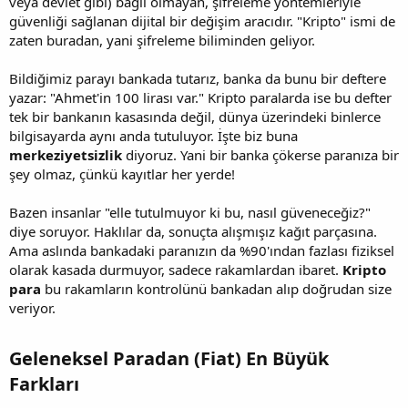
veya devlet gibi) bağlı olmayan, şifreleme yöntemleriyle
güvenliği sağlanan dijital bir değişim aracıdır. "Kripto" ismi de
zaten buradan, yani şifreleme biliminden geliyor.
Bildiğimiz parayı bankada tutarız, banka da bunu bir deftere
yazar: "Ahmet'in 100 lirası var." Kripto paralarda ise bu defter
tek bir bankanın kasasında değil, dünya üzerindeki binlerce
bilgisayarda aynı anda tutuluyor. İşte biz buna
merkeziyetsizlik
diyoruz. Yani bir banka çökerse paranıza bir
şey olmaz, çünkü kayıtlar her yerde!
Bazen insanlar "elle tutulmuyor ki bu, nasıl güveneceğiz?"
diye soruyor. Haklılar da, sonuçta alışmışız kağıt parçasına.
Ama aslında bankadaki paranızın da %90'ından fazlası fiziksel
olarak kasada durmuyor, sadece rakamlardan ibaret.
Kripto
para
bu rakamların kontrolünü bankadan alıp doğrudan size
veriyor.
Geleneksel Paradan (Fiat) En Büyük
Farkları​