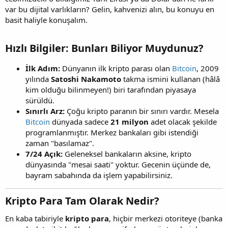
var bu dijital varlıkların? Gelin, kahvenizi alın, bu konuyu en
basit haliyle konuşalım.
Hızlı Bilgiler: Bunları Biliyor Muydunuz?​
İlk Adım:
Dünyanın ilk kripto parası olan
Bitcoin
, 2009
yılında
Satoshi Nakamoto
takma ismini kullanan (hâlâ
kim olduğu bilinmeyen!) biri tarafından piyasaya
sürüldü.
Sınırlı Arz:
Çoğu kripto paranın bir sınırı vardır. Mesela
Bitcoin
dünyada sadece
21 milyon
adet olacak şekilde
programlanmıştır. Merkez bankaları gibi istendiği
zaman "basılamaz".
7/24 Açık:
Geleneksel bankaların aksine, kripto
dünyasında "mesai saati" yoktur. Gecenin üçünde de,
bayram sabahında da işlem yapabilirsiniz.
Kripto Para Tam Olarak Nedir?​
En kaba tabiriyle
kripto para
, hiçbir merkezi otoriteye (banka