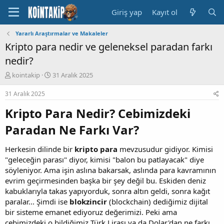
Giriş yap
Kayıt ol
Yararlı Araştırmalar ve Makaleler
Kripto para nedir ve geleneksel paradan farkı
nedir?
K
B
kointakip
31 Aralık 2025
o
a
n
ş
31 Aralık 2025
u
l
Kripto Para Nedir? Cebimizdeki
y
a
u
n
Paradan Ne Farkı Var?​
B
g
a
ı
ş
ç
Herkesin dilinde bir
kripto para
mevzusudur gidiyor. Kimisi
l
t
"geleceğin parası" diyor, kimisi "balon bu patlayacak" diye
a
a
söyleniyor. Ama işin aslına bakarsak, aslında para kavramının
t
r
evrim geçirmesinden başka bir şey değil bu. Eskiden deniz
a
i
kabuklarıyla takas yapıyorduk, sonra altın geldi, sonra kağıt
n
h
i
paralar... Şimdi ise
blokzincir
(blockchain) dediğimiz dijital
bir sisteme emanet ediyoruz değerimizi. Peki ama
cebimizdeki o bildiğimiz Türk Lirası ya da Dolar'dan ne farkı