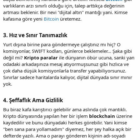
varlıkların arzı sınırlı olduğu için, talep arttıkça değerinin
artması beklenir. Bir nevi "dijital altın" mantığı yani. Kimse
kafasına göre yeni
Bitcoin
üretemez.
3. Hız ve Sınır Tanımazlık​
Yurt dışına birine para göndermeye çalıştınız mı hiç? O
komisyonlar, SWIFT kodları, günlerce beklemeler... Şaka gibi
değil mi?
Kripto paralar
ile dünyanın öbür ucuna, sanki yan
odadaki arkadaşınıza mesaj atıyormuşsunuz gibi hızlıca ve
çok daha düşük komisyonlarla transfer yapabiliyorsunuz.
Sınırlar sadece haritalarda kalıyor, dijital dünyada sınır mınır
yok.
4. Şeffaflık Ama Gizlilik​
Bu biraz kafa karıştırıcı gelebilir ama aslında çok mantıklı.
Kripto dünyasında yapılan her bir işlem
blockchain
üzerine
kaydedilir ve bunu dünyadaki herkes görebilir. Yani kimse
"ben sana para yollamadım" diyemez, her şey halka açık bir
defterde yazılı. Ama o parayı gönderen kişinin adı-soyadı