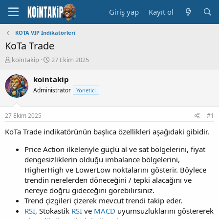
Giriş yap
Kayıt ol
KOTA VIP İndikatörleri
KoTa Trade
K
B
kointakip
27 Ekim 2025
o
a
n
ş
kointakip
u
l
Administrator
Yönetici
y
a
u
n
B
g
27 Ekim 2025
#1
a
ı
ş
ç
KoTa Trade indikatörünün başlıca özellikleri aşağıdaki gibidir.
l
t
a
a
Price Action ilkeleriyle güçlü al ve sat bölgelerini, fiyat
t
r
dengesizliklerin olduğu imbalance bölgelerini,
a
i
HigherHigh ve LowerLow noktalarını gösterir. Böylece
n
h
trendin nerelerden döneceğini / tepki alacağını ve
i
nereye doğru gideceğini görebilirsiniz.
Trend çizgileri çizerek mevcut trendi takip eder.
RSI
, Stokastik
RSI
ve
MACD
uyumsuzluklarını göstererek