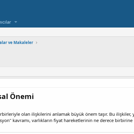
ıcılar
alar ve Makaleler
sal Önemi​
birleriyle olan ilişkilerini anlamak büyük önem taşır. Bu ilişkiler, 
yon" kavramı, varlıkların fiyat hareketlerinin ne derece birbirine 