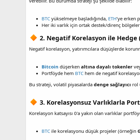
verebilir. Bu durumda strateji şu şekilde olabilir:
BTC
yükselmeye başladığında,
ETH
’ye erken p
Her iki varlık için ortak destek/direnç bölgeleri 
2. Negatif Korelasyon ile Hedge (
Negatif korelasyon, yatırımcılara düşüşlerde korunma
Bitcoin
düşerken
altına dayalı tokenler
vey
Portföyde hem
BTC
hem de negatif korelasyon 
Bu strateji, volatil piyasalarda
denge sağlayıcı
rol 
3. Korelasyonsuz Varlıklarla Port
Korelasyon katsayısı 0'a yakın olan varlıklar portfö
BTC
ile korelasyonu düşük projeler (örneğin