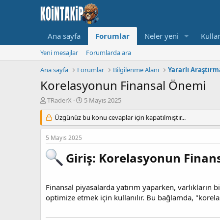
Ana sayfa
Forumlar
Neler yeni
Kullan
Yeni mesajlar
Forumlarda ara
Ana sayfa
Forumlar
Bilgilenme Alanı
Yararlı Araştırm
Korelasyonun Finansal Önemi
K
B
TRaderX
5 Mayıs 2025
o
a
n
Üzgünüz bu konu cevaplar için kapatılmıştır...
ş
u
l
y
a
5 Mayıs 2025
u
n
B
g
Giriş: Korelasyonun Finan
a
ı
ş
ç
l
t
Finansal piyasalarda yatırım yaparken, varlıkların bir
a
a
t
r
optimize etmek için kullanılır. Bu bağlamda, "korelas
a
i
n
h