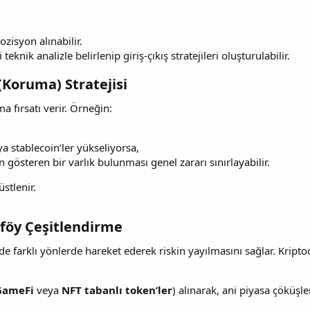
ozisyon alınabilir.
teknik analizle belirlenip giriş-çıkış stratejileri oluşturulabilir.
Koruma) Stratejisi​
 fırsatı verir. Örneğin:
a stablecoin’ler yükseliyorsa,
gösteren bir varlık bulunması genel zararı sınırlayabilir.
üstlenir.
föy Çeşitlendirme​
yde farklı yönlerde hareket ederek riskin yayılmasını sağlar. Kript
GameFi
veya
NFT tabanlı token’ler
) alınarak, ani piyasa çökü