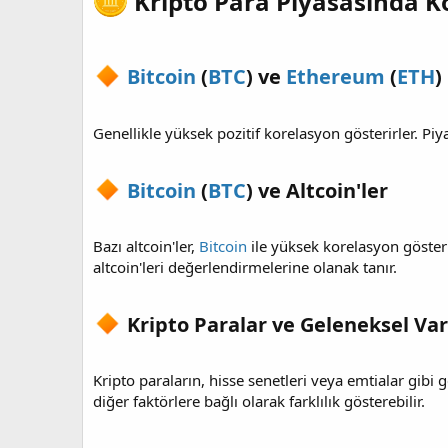
Kripto Para Piyasasında Ko
Bitcoin
(
BTC
) ve
Ethereum
(
ETH
)​
Genellikle yüksek pozitif korelasyon gösterirler. Piya
Bitcoin
(
BTC
) ve Altcoin'ler​
Bazı altcoin'ler,
Bitcoin
ile yüksek korelasyon gösterir
altcoin'leri değerlendirmelerine olanak tanır.
Kripto Paralar ve Geleneksel Varl
Kripto paraların, hisse senetleri veya emtialar gibi g
diğer faktörlere bağlı olarak farklılık gösterebilir.