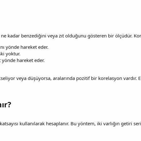
ne ne kadar benzediğini veya zıt olduğunu gösteren bir ölçüdür. Kore
ynı yönde hareket eder.
şki yoktur.
t yönde hareket eder.
ükseliyor veya düşüyorsa, aralarında pozitif bir korelasyon vardır. 
r?​
tsayısı kullanılarak hesaplanır. Bu yöntem, iki varlığın getiri seri