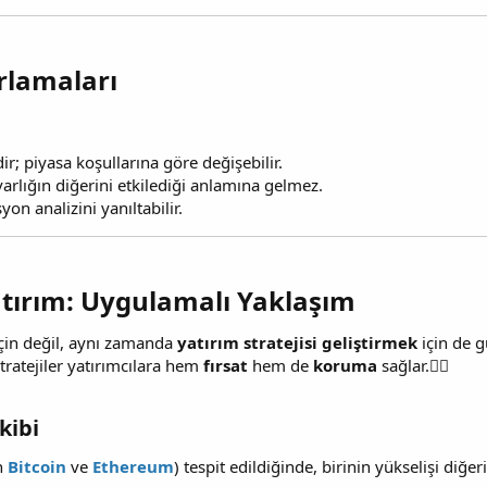
rlamaları​
ir; piyasa koşullarına göre değişebilir.
varlığın diğerini etkilediği anlamına gelmez.
syon analizini yanıltabilir.
atırım: Uygulamalı Yaklaşım​
için değil, aynı zamanda
yatırım stratejisi geliştirmek
için de g
ratejiler yatırımcılara hem
fırsat
hem de
koruma
sağlar.
ibi​
in
Bitcoin
ve
Ethereum
) tespit edildiğinde, birinin yükselişi diğe