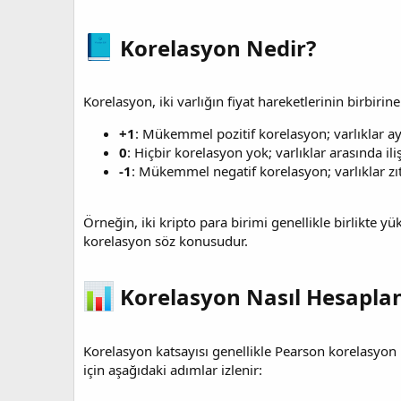
i
Korelasyon Nedir?​
Korelasyon, iki varlığın fiyat hareketlerinin birbiri
+1
: Mükemmel pozitif korelasyon; varlıklar a
0
: Hiçbir korelasyon yok; varlıklar arasında ili
-1
: Mükemmel negatif korelasyon; varlıklar zı
Örneğin, iki kripto para birimi genellikle birlikte y
korelasyon söz konusudur.
Korelasyon Nasıl Hesaplanı
Korelasyon katsayısı genellikle Pearson korelasyon ka
için aşağıdaki adımlar izlenir: