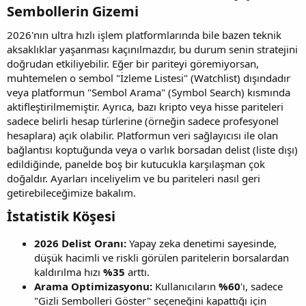
Sembollerin Gizemi​
2026'nın ultra hızlı işlem platformlarında bile bazen teknik
aksaklıklar yaşanması kaçınılmazdır, bu durum senin stratejini
doğrudan etkiliyebilir. Eğer bir pariteyi göremiyorsan,
muhtemelen o sembol "İzleme Listesi" (Watchlist) dışındadır
veya platformun "Sembol Arama" (Symbol Search) kısmında
aktifleştirilmemiştir. Ayrıca, bazı kripto veya hisse pariteleri
sadece belirli hesap türlerine (örneğin sadece profesyonel
hesaplara) açık olabilir. Platformun veri sağlayıcısı ile olan
bağlantısı koptuğunda veya o varlık borsadan delist (liste dışı)
edildiğinde, panelde boş bir kutucukla karşılaşman çok
doğaldır. Ayarları inceliyelim ve bu pariteleri nasıl geri
getirebileceğimize bakalım.
İstatistik Köşesi​
2026 Delist Oranı:
Yapay zeka denetimi sayesinde,
düşük hacimli ve riskli görülen paritelerin borsalardan
kaldırılma hızı
%35
arttı.
Arama Optimizasyonu:
Kullanıcıların
%60
'ı, sadece
"Gizli Sembolleri Göster" seçeneğini kapattığı için