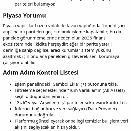
pariteleri bulamıyor.
Piyasa Yorumu​
Piyasa yapıcılar bazen volatilite tavan yaptığında "topu dışarı
atıp" belirli pariteleri geçici olarak işleme kapatabilir; bu da
panelde görünmemelerine neden olur. 2026 finans
ekosisteminde likidite herşeydir; eğer bir parite yeterli
derinliğe sahip değilse, aracı kurumlar sistem yükünü
azaltmak için onu ana panelden gizleyerek seni korumaya
çalışıyor olabilir.
Adım Adım Kontrol Listesi​
İşlem panelindeki "Sembol Ekle" (+) butonuna tıkla.
Filtreleme seçeneklerinde "Tüm Varlıklar"ın (All Assets)
seçili olduğundan emin ol.
"Gizli" veya "Arşivlenmiş" pariteler sekmesini kontrol et.
İnternet bağlantını ve veri sağlayıcı (Data Provider)
durumunu doğrula.
Platformu güncelleyerek önbelleği temizle; bu işlem veri
akışını sağlıyacak en hızlı yoldur.