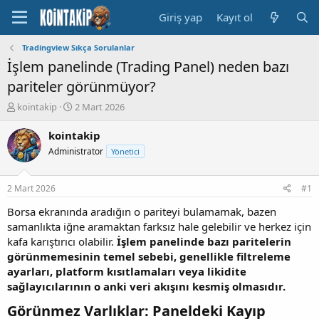
Giriş yap
Kayıt ol
Tradingview Sıkça Sorulanlar
İşlem panelinde (Trading Panel) neden bazı
pariteler görünmüyor?
K
B
kointakip
2 Mart 2026
o
a
n
ş
kointakip
u
l
Administrator
Yönetici
y
a
u
n
B
g
2 Mart 2026
#1
a
ı
ş
ç
Borsa ekranında aradığın o pariteyi bulamamak, bazen
l
t
samanlıkta iğne aramaktan farksız hale gelebilir ve herkez için
a
a
kafa karıştırıcı olabilir.
İşlem panelinde bazı paritelerin
t
r
görünmemesinin temel sebebi, genellikle filtreleme
a
i
ayarları, platform kısıtlamaları veya likidite
n
h
sağlayıcılarının o anki veri akışını kesmiş olmasıdır.
i
Görünmez Varlıklar: Paneldeki Kayıp