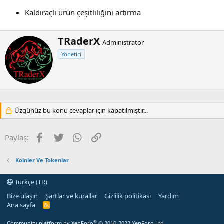
Kaldıraçlı ürün çeşitliliğini artırma
Y
TRaderX
Administrator
a
Yönetici
z
a
r
Üzgünüz bu konu cevaplar için kapatılmıştır...
Facebook
Twitter
WhatsApp
Link
Paylaş:
Koinler Ve Tokenlar
Türkçe (TR)
Bize ulaşın
Şartlar ve kurallar
Gizlilik politikası
Yardım
Ana sayfa
R
S
S
®
Community platform by XenForo
© 2010-2022 XenForo Ltd.