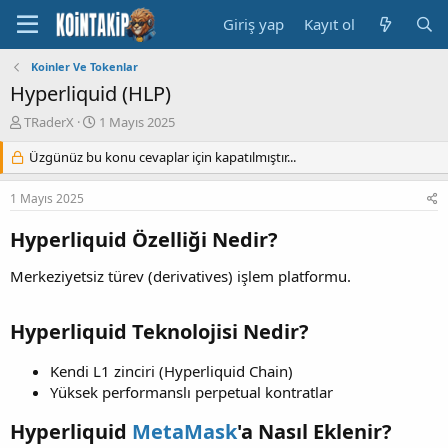
Giriş yap
Kayıt ol
Koinler Ve Tokenlar
Hyperliquid (HLP)
K
B
TRaderX
1 Mayıs 2025
o
a
n
Üzgünüz bu konu cevaplar için kapatılmıştır...
ş
u
l
y
a
1 Mayıs 2025
u
n
B
g
Hyperliquid Özelliği Nedir?
a
ı
ş
ç
Merkeziyetsiz türev (derivatives) işlem platformu.
l
t
a
a
t
r
Hyperliquid Teknolojisi Nedir?
a
i
n
h
Kendi L1 zinciri (Hyperliquid Chain)
i
Yüksek performanslı perpetual kontratlar
Hyperliquid
MetaMask
'a Nasıl Eklenir?