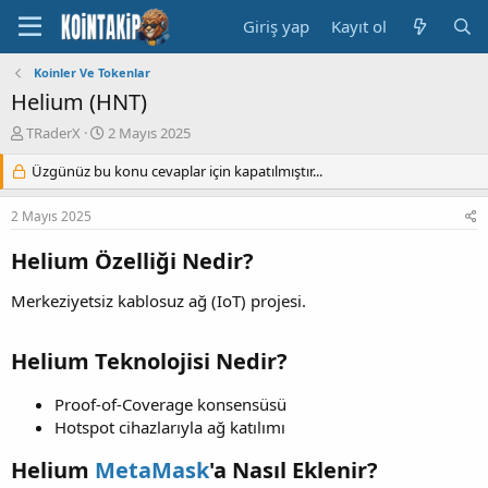
Giriş yap
Kayıt ol
Koinler Ve Tokenlar
Helium (HNT)
K
B
TRaderX
2 Mayıs 2025
o
a
n
Üzgünüz bu konu cevaplar için kapatılmıştır...
ş
u
l
y
a
2 Mayıs 2025
u
n
B
g
Helium Özelliği Nedir?
a
ı
ş
ç
Merkeziyetsiz kablosuz ağ (IoT) projesi.
l
t
a
a
t
r
Helium Teknolojisi Nedir?
a
i
n
h
Proof-of-Coverage konsensüsü
i
Hotspot cihazlarıyla ağ katılımı
Helium
MetaMask
'a Nasıl Eklenir?