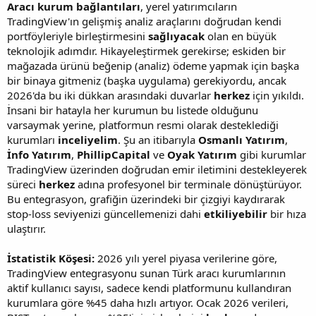
Aracı kurum bağlantıları
, yerel yatırımcıların
TradingView'ın gelişmiş analiz araçlarını doğrudan kendi
portföyleriyle birleştirmesini
sağlıyacak
olan en büyük
teknolojik adımdır. Hikayeleştirmek gerekirse; eskiden bir
mağazada ürünü beğenip (analiz) ödeme yapmak için başka
bir binaya gitmeniz (başka uygulama) gerekiyordu, ancak
2026'da bu iki dükkan arasındaki duvarlar
herkez
için yıkıldı.
İnsani bir hatayla her kurumun bu listede olduğunu
varsaymak yerine, platformun resmi olarak desteklediği
kurumları
inceliyelim
. Şu an itibarıyla
Osmanlı Yatırım
,
İnfo Yatırım
,
PhillipCapital
ve
Oyak Yatırım
gibi kurumlar
TradingView üzerinden doğrudan emir iletimini destekleyerek
süreci
herkez
adına profesyonel bir terminale dönüştürüyor.
Bu entegrasyon, grafiğin üzerindeki bir çizgiyi kaydırarak
stop-loss seviyenizi güncellemenizi dahi
etkiliyebilir
bir hıza
ulaştırır.
İstatistik Köşesi:
2026 yılı yerel piyasa verilerine göre,
TradingView entegrasyonu sunan Türk aracı kurumlarının
aktif kullanıcı sayısı, sadece kendi platformunu kullandıran
kurumlara göre %45 daha hızlı artıyor. Ocak 2026 verileri,