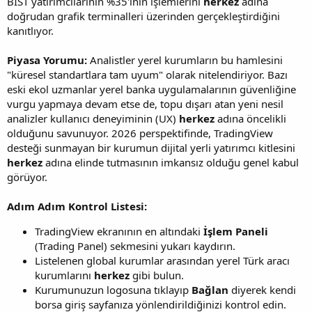
BIST yatırımcılarının %35'inin işlemlerini
herkez
adına
doğrudan grafik terminalleri üzerinden gerçekleştirdiğini
kanıtlıyor.
Piyasa Yorumu:
Analistler yerel kurumların bu hamlesini
"küresel standartlara tam uyum" olarak nitelendiriyor. Bazı
eski ekol uzmanlar yerel banka uygulamalarının güvenliğine
vurgu yapmaya devam etse de, topu dışarı atan yeni nesil
analizler kullanıcı deneyiminin (UX)
herkez
adına öncelikli
olduğunu savunuyor. 2026 perspektifinde, TradingView
desteği sunmayan bir kurumun dijital yerli yatırımcı kitlesini
herkez
adına elinde tutmasının imkansız olduğu genel kabul
görüyor.
Adım Adım Kontrol Listesi:
TradingView ekranının en altındaki
İşlem Paneli
(Trading Panel) sekmesini yukarı kaydırın.
Listelenen global kurumlar arasından yerel Türk aracı
kurumlarını
herkez
gibi bulun.
Kurumunuzun logosuna tıklayıp
Bağlan
diyerek kendi
borsa giriş sayfanıza yönlendirildiğinizi kontrol edin.