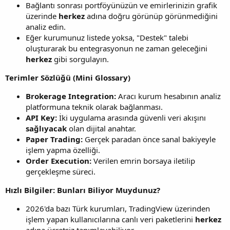
Bağlantı sonrası portföyünüzün ve emirlerinizin grafik
üzerinde
herkez
adına doğru görünüp görünmediğini
analiz edin.
Eğer kurumunuz listede yoksa, "Destek" talebi
oluşturarak bu entegrasyonun ne zaman geleceğini
herkez
gibi sorgulayın.
Terimler Sözlüğü (Mini Glossary)
Brokerage Integration:
Aracı kurum hesabının analiz
platformuna teknik olarak bağlanması.
API Key:
İki uygulama arasında güvenli veri akışını
sağlıyacak
olan dijital anahtar.
Paper Trading:
Gerçek paradan önce sanal bakiyeyle
işlem yapma özelliği.
Order Execution:
Verilen emrin borsaya iletilip
gerçekleşme süreci.
Hızlı Bilgiler: Bunları Biliyor Muydunuz?
2026'da bazı Türk kurumları, TradingView üzerinden
işlem yapan kullanıcılarına canlı veri paketlerini
herkez
adına ücretsiz tanımlayabiliyor.