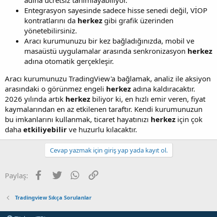
Entegrasyon sayesinde sadece hisse senedi değil, VİOP
kontratlarını da
herkez
gibi grafik üzerinden
yönetebilirsiniz.
Aracı kurumunuzu bir kez bağladığınızda, mobil ve
masaüstü uygulamalar arasında senkronizasyon
herkez
adına otomatik gerçekleşir.
Aracı kurumunuzu TradingView'a bağlamak, analiz ile aksiyon
arasındaki o görünmez engeli
herkez
adına kaldıracaktır.
2026 yılında artık
herkez
biliyor ki, en hızlı emir veren, fiyat
kaymalarından en az etkilenen taraftır. Kendi kurumunuzun
bu imkanlarını kullanmak, ticaret hayatınızı
herkez
için çok
daha
etkiliyebilir
ve huzurlu kılacaktır.
Cevap yazmak için giriş yap yada kayıt ol.
Facebook
Twitter
WhatsApp
Link
Paylaş:
Tradingview Sıkça Sorulanlar