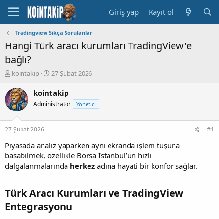
Giriş yap
Kayıt ol
Tradingview Sıkça Sorulanlar
Hangi Türk aracı kurumları TradingView'e
bağlı?
K
B
kointakip
27 Şubat 2026
o
a
n
ş
kointakip
u
l
Administrator
Yönetici
y
a
u
n
B
g
27 Şubat 2026
#1
a
ı
ş
ç
Piyasada analiz yaparken aynı ekranda işlem tuşuna
l
t
basabilmek, özellikle Borsa İstanbul’un hızlı
a
a
dalgalanmalarında
herkez
adına hayati bir konfor sağlar.
t
r
a
i
n
h
Türk Aracı Kurumları ve TradingView
i
Entegrasyonu