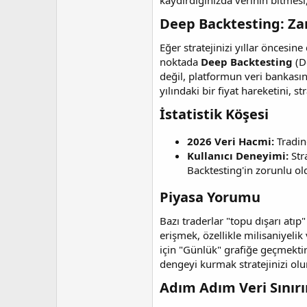
kaydırdığınızda verinin bitmes
i
Deep Backtesting: Za
Eğer stratejinizi yıllar öncesin
noktada
Deep Backtesting
(De
değil, platformun veri bankası
yılındaki bir fiyat hareketini, s
İstatistik Köşesi​
2026 Veri Hacmi:
Tradin
Kullanıcı Deneyimi:
Stra
Backtesting'in zorunlu ol
Piyasa Yorumu​
Bazı traderlar "topu dışarı atıp
erişmek, özellikle milisaniyeli
için "Günlük" grafiğe geçmektir
dengeyi kurmak stratejinizi olum
Adım Adım Veri Sınırı