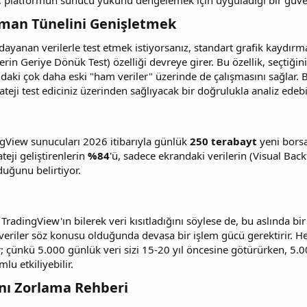
i, platformun sunucu yükünü dengelemek için uyguladığı bir güve
man Tünelini Genişletmek​
e dayanan verilerle test etmek istiyorsanız, standart grafik kaydır
rin Geriye Dönük Test) özelliği devreye girer. Bu özellik, seçtiği
ndaki çok daha eski "ham veriler" üzerinde de çalışmasını sağlar
trateji test ediciniz üzerinden sağlıyacak bir doğrulukla analiz edebil
gView sunucuları 2026 itibarıyla günlük
250 terabayt
yeni borsa 
teji geliştirenlerin
%84
'ü, sadece ekrandaki verilerin (Visual Bac
duğunu belirtiyor.
" TradingView'ın bilerek veri kısıtladığını söylese de, bu aslında b
k veriler söz konusu olduğunda devasa bir işlem gücü gerektirir. He
; çünkü 5.000 günlük veri sizi 15-20 yıl öncesine götürürken, 5.
lu etkiliyebilir.
nı Zorlama Rehberi​