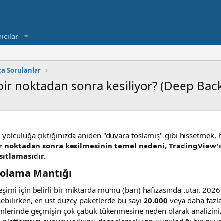
ıcılar
ça Sorulanlar
bir noktadan sonra kesiliyor? (Deep Backt
yolculuğa çıktığınızda aniden "duvara toslamış" gibi hissetmek, he
bir noktadan sonra kesilmesinin temel nedeni, TradingView'
sıtlamasıdır.
polama Mantığı​
eşimi için belirli bir miktarda mumu (barı) hafızasında tutar. 2026 y
bilirken, en üst düzey paketlerde bu sayı
20.000
veya daha fazlas
mlerinde geçmişin çok çabuk tükenmesine neden olarak analizinizi