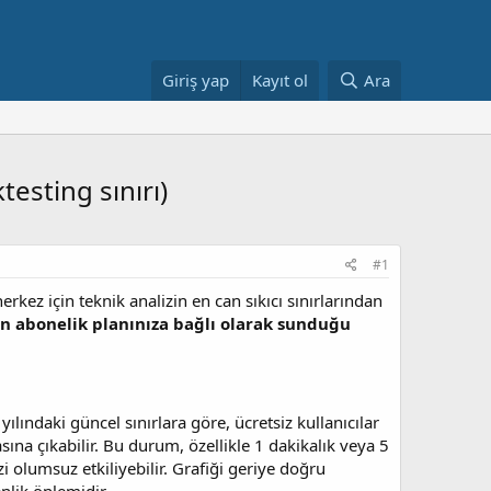
Giriş yap
Kayıt ol
Ara
esting sınırı)
#1
rkez için teknik analizin en can sıkıcı sınırlarından
ın abonelik planınıza bağlı olarak sunduğu
ılındaki güncel sınırlara göre, ücretsiz kullanıcılar
ına çıkabilir. Bu durum, özellikle 1 dakikalık veya 5
 olumsuz etkiliyebilir. Grafiği geriye doğru