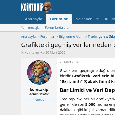
Ana sayfa
Forumlar
Neler yeni
Kullan
Yeni mesajlar
Forumlarda ara
Ana sayfa
Forumlar
Bilgilenme Alanı
Tradingview Sık
Grafikteki geçmiş veriler neden 
K
B
kointakip
20 Mart 2026
o
a
n
ş
20 Mart 2026
u
l
Grafiklerin geçmişine doğru bir 
y
a
u
n
biridir.
Grafikteki verilerin 
B
g
"Bar Limiti" (Çubuk Sınırı) kı
a
ı
Bar Limiti ve Veri De
kointakip
ş
ç
l
t
Administrator
a
a
TradingView, her bir grafik yerl
Yönetici
t
r
genellikle son
5.000
muma erişe
a
i
dakikalık gibi küçük zaman dili
n
h