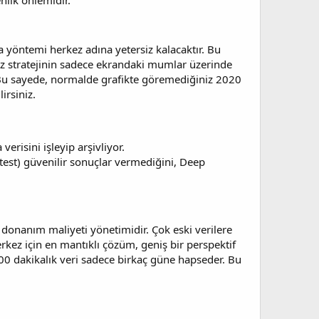
nlik önlemidir.
ma yöntemi herkez adına yetersiz kalacaktır. Bu
niz stratejinin sadece ekrandaki mumlar üzerinde
. Bu sayede, normalde grafikte göremediğiniz 2020
irsiniz.
verisini işleyip arşivliyor.
ktest) güvenilir sonuçlar vermediğini, Deep
ir donanım maliyeti yönetimidir. Çok eski verilere
rkez için en mantıklı çözüm, geniş bir perspektif
000 dakikalık veri sadece birkaç güne hapseder. Bu