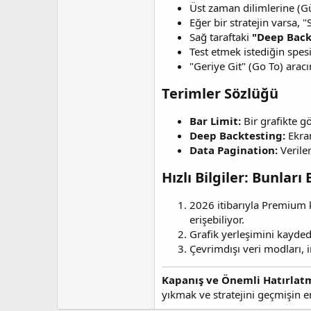
Üst zaman dilimlerine (Gü
Eğer bir stratejin varsa, "
Sağ taraftaki
"Deep Back
Test etmek istediğin spesi
"Geriye Git" (Go To) aracı
Terimler Sözlüğü​
Bar Limit:
Bir grafikte 
Deep Backtesting:
Ekran
Data Pagination:
Verile
Hızlı Bilgiler: Bunları
2026 itibarıyla Premium k
erişebiliyor.
Grafik yerleşimini kaydedi
Çevrimdışı veri modları, i
Kapanış ve Önemli Hatırlat
yıkmak ve stratejini geçmişin e