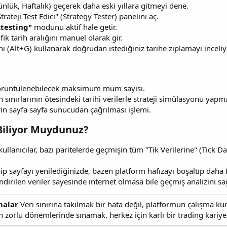
nlük, Haftalık) geçerek daha eski yıllara gitmeyi dene.
Strateji Test Edici" (Strategy Tester) panelini aç.
testing"
modunu aktif hale getir.
fik tarih aralığını manuel olarak gir.
nı (Alt+G) kullanarak doğrudan istediğiniz tarihe zıplamayı inceliy
görüntülenebilecek maksimum mum sayısı.
 sınırlarının ötesindeki tarihi verilerle strateji simülasyonu yapm
rin sayfa sayfa sunucudan çağrılması işlemi.
 Biliyor Muydunuz?​
ullanıcılar, bazı paritelerde geçmişin tüm "Tik Verilerine" (Tick 
p sayfayı yenilediğinizde, bazen platform hafızayı boşaltıp daha f
ndirilen veriler sayesinde internet olmasa bile geçmiş analizini sağ
malar
Veri sınırına takılmak bir hata değil, platformun çalışma ku
n zorlu dönemlerinde sınamak, herkez için karlı bir trading kariye