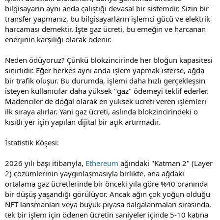
bilgisayarın aynı anda çalıştığı devasal bir sistemdir. Sizin bir
transfer yapmanız, bu bilgisayarların işlemci gücü ve elektrik
harcaması demektir. İşte gaz ücreti, bu emeğin ve harcanan
enerjinin karşılığı olarak ödenir.
Neden ödüyoruz? Çünkü blokzincirinde her bloğun kapasitesi
sınırlıdır. Eğer herkes aynı anda işlem yapmak isterse, ağda
bir trafik oluşur. Bu durumda, işlemi daha hızlı gerçekleşsin
isteyen kullanıcılar daha yüksek "gaz" ödemeyi teklif ederler.
Madenciler de doğal olarak en yüksek ücreti veren işlemleri
ilk sıraya alırlar. Yani gaz ücreti, aslında blokzincirindeki o
kısıtlı yer için yapılan dijital bir açık artırmadır.
İstatistik Köşesi:
2026 yılı başı itibarıyla,
Ethereum
ağındaki "Katman 2" (Layer
2) çözümlerinin yaygınlaşmasıyla birlikte, ana ağdaki
ortalama gaz ücretlerinde bir önceki yıla göre %40 oranında
bir düşüş yaşandığı görülüyor. Ancak ağın çok yoğun olduğu
NFT lansmanları veya büyük piyasa dalgalanmaları sırasında,
tek bir işlem için ödenen ücretin saniyeler içinde 5-10 katına