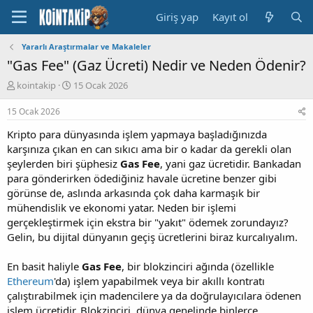
Giriş yap
Kayıt ol
Yararlı Araştırmalar ve Makaleler
"Gas Fee" (Gaz Ücreti) Nedir ve Neden Ödenir?
K
B
kointakip
15 Ocak 2026
o
a
n
ş
15 Ocak 2026
u
l
Kripto para dünyasında işlem yapmaya başladığınızda
y
a
u
n
karşınıza çıkan en can sıkıcı ama bir o kadar da gerekli olan
B
g
şeylerden biri şüphesiz
Gas Fee
, yani gaz ücretidir. Bankadan
a
ı
para gönderirken ödediğiniz havale ücretine benzer gibi
ş
ç
görünse de, aslında arkasında çok daha karmaşık bir
l
t
mühendislik ve ekonomi yatar. Neden bir işlemi
a
a
gerçekleştirmek için ekstra bir "yakıt" ödemek zorundayız?
t
r
a
i
Gelin, bu dijital dünyanın geçiş ücretlerini biraz kurcalıyalım.
n
h
i
En basit haliyle
Gas Fee
, bir blokzinciri ağında (özellikle
Ethereum
'da) işlem yapabilmek veya bir akıllı kontratı
çalıştırabilmek için madencilere ya da doğrulayıcılara ödenen
işlem ücretidir. Blokzinciri, dünya genelinde binlerce