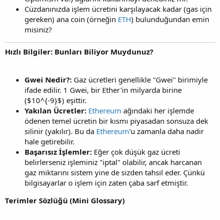
Cüzdanınızda işlem ücretini karşılayacak kadar (gas için
gereken) ana coin (örneğin
ETH
) bulunduğundan emin
misiniz?
Hızlı Bilgiler: Bunları Biliyor Muydunuz?
Gwei Nedir?:
Gaz ücretleri genellikle "Gwei" birimiyle
ifade edilir. 1 Gwei, bir Ether'in milyarda birine
($10^{-9}$) eşittir.
Yakılan Ücretler:
Ethereum
ağındaki her işlemde
ödenen temel ücretin bir kısmı piyasadan sonsuza dek
silinir (yakılır). Bu da
Ethereum
'u zamanla daha nadir
hale getirebilir.
Başarısız İşlemler:
Eğer çok düşük gaz ücreti
belirlerseniz işleminiz "iptal" olabilir, ancak harcanan
gaz miktarını sistem yine de sizden tahsil eder. Çünkü
bilgisayarlar o işlem için zaten çaba sarf etmiştir.
Terimler Sözlüğü (Mini Glossary)