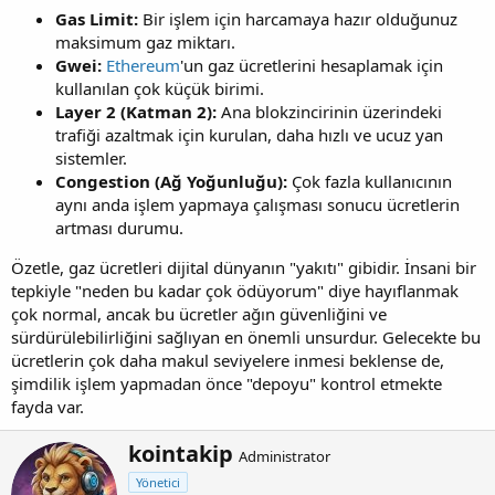
Gas Limit:
Bir işlem için harcamaya hazır olduğunuz
maksimum gaz miktarı.
Gwei:
Ethereum
'un gaz ücretlerini hesaplamak için
kullanılan çok küçük birimi.
Layer 2 (Katman 2):
Ana blokzincirinin üzerindeki
trafiği azaltmak için kurulan, daha hızlı ve ucuz yan
sistemler.
Congestion (Ağ Yoğunluğu):
Çok fazla kullanıcının
aynı anda işlem yapmaya çalışması sonucu ücretlerin
artması durumu.
Özetle, gaz ücretleri dijital dünyanın "yakıtı" gibidir. İnsani bir
tepkiyle "neden bu kadar çok ödüyorum" diye hayıflanmak
çok normal, ancak bu ücretler ağın güvenliğini ve
sürdürülebilirliğini sağlıyan en önemli unsurdur. Gelecekte bu
ücretlerin çok daha makul seviyelere inmesi beklense de,
şimdilik işlem yapmadan önce "depoyu" kontrol etmekte
fayda var.
Y
kointakip
Administrator
a
Yönetici
z