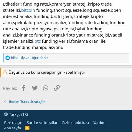
Etiketler : funding rate,kontraryen strateji,kripto trade
stratejisi,
bitcoin
funding,short squeeze,long squeeze,open
interest analizi,funding bazlı işlem,stratejik kripto
alım,spekülatif pozisyon analizi,funding rate trading,funding
rate analizi,kripto piyasa psikolojisi,bybit funding
analizi,binance funding oranı,kripto yatırım stratejisi,vadeli
işlemler analizi,
btc
funding verisi,fonlama oranı ile
trade,funding manipülasyonu
T
bilal
,
Hly
ve
Uğur deniz
e
p
k
Üzgünüz bu konu cevaplar için kapatılmıştır...
i
l
e
Facebook
Twitter
WhatsApp
Link
Paylaş:
r
:
Benim Trade Stratejim
Türkçe (TR)
Bize ulaşın
Şartlar ve kurallar
Gizlilik politikası
Yardım
Ana sayfa
R
S