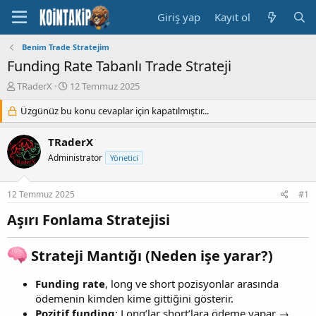
Giriş yap
Kayıt ol
Benim Trade Stratejim
Funding Rate Tabanlı Trade Strateji
K
B
TRaderX
12 Temmuz 2025
o
a
n
Üzgünüz bu konu cevaplar için kapatılmıştır...
ş
u
l
y
a
TRaderX
u
n
Administrator
Yönetici
B
g
a
ı
ş
ç
12 Temmuz 2025
#1
l
t
a
a
Aşırı Fonlama Stratejisi
t
r
a
i
n
h
Strateji Mantığı (Neden işe yarar?)
i
Funding rate
, long ve short pozisyonlar arasında
ödemenin kimden kime gittiğini gösterir.
Pozitif funding
: Long’lar short’lara ödeme yapar →