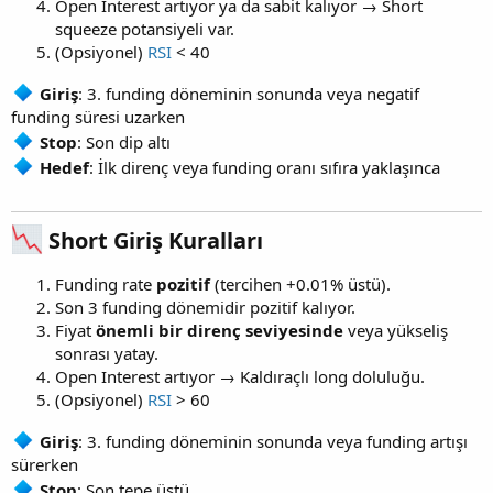
Open Interest artıyor ya da sabit kalıyor → Short
squeeze potansiyeli var.
(Opsiyonel)
RSI
< 40
Giriş
: 3. funding döneminin sonunda veya negatif
funding süresi uzarken
Stop
: Son dip altı
Hedef
: İlk direnç veya funding oranı sıfıra yaklaşınca
Short Giriş Kuralları
Funding rate
pozitif
(tercihen +0.01% üstü).
Son 3 funding dönemidir pozitif kalıyor.
Fiyat
önemli bir direnç seviyesinde
veya yükseliş
sonrası yatay.
Open Interest artıyor → Kaldıraçlı long doluluğu.
(Opsiyonel)
RSI
> 60
Giriş
: 3. funding döneminin sonunda veya funding artışı
sürerken
Stop
: Son tepe üstü