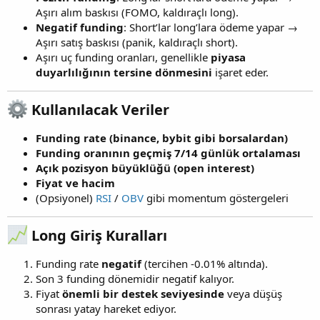
Aşırı alım baskısı (FOMO, kaldıraçlı long).
Negatif funding
: Short’lar long’lara ödeme yapar →
Aşırı satış baskısı (panik, kaldıraçlı short).
Aşırı uç funding oranları, genellikle
piyasa
duyarlılığının tersine dönmesini
işaret eder.
Kullanılacak Veriler
Funding rate (binance, bybit gibi borsalardan)
Funding oranının geçmiş 7/14 günlük ortalaması
Açık pozisyon büyüklüğü (open interest)
Fiyat ve hacim
(Opsiyonel)
RSI
/
OBV
gibi momentum göstergeleri
Long Giriş Kuralları
Funding rate
negatif
(tercihen -0.01% altında).
Son 3 funding dönemidir negatif kalıyor.
Fiyat
önemli bir destek seviyesinde
veya düşüş
sonrası yatay hareket ediyor.