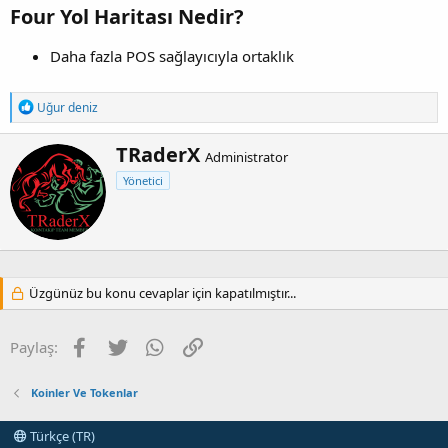
Four Yol Haritası Nedir?
Daha fazla POS sağlayıcıyla ortaklık
T
Uğur deniz
e
p
Y
TRaderX
k
Administrator
a
i
Yönetici
z
l
e
a
r
r
:
Üzgünüz bu konu cevaplar için kapatılmıştır...
Facebook
Twitter
WhatsApp
Link
Paylaş:
Koinler Ve Tokenlar
Türkçe (TR)