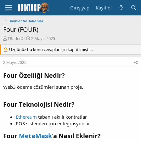
Giriş yap
Kayıt ol
Koinler Ve Tokenlar
Four (FOUR)
K
B
TRaderX
2 Mayıs 2025
o
a
n
Üzgünüz bu konu cevaplar için kapatılmıştır...
ş
u
l
y
a
2 Mayıs 2025
u
n
B
g
Four Özelliği Nedir?
a
ı
ş
ç
Web3 ödeme çözümleri sunan proje.
l
t
a
a
t
r
Four Teknolojisi Nedir?
a
i
n
h
Ethereum
tabanlı akıllı kontratlar
i
POS sistemleri için entegrasyonlar
Four
MetaMask
'a Nasıl Eklenir?