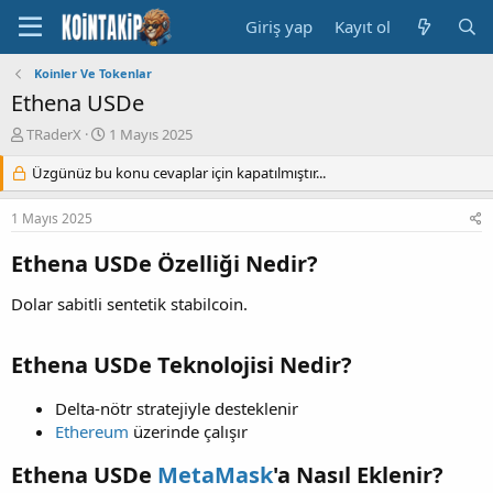
Giriş yap
Kayıt ol
Koinler Ve Tokenlar
Ethena USDe
K
B
TRaderX
1 Mayıs 2025
o
a
n
Üzgünüz bu konu cevaplar için kapatılmıştır...
ş
u
l
y
a
1 Mayıs 2025
u
n
B
g
Ethena USDe Özelliği Nedir?
a
ı
ş
ç
Dolar sabitli sentetik stabilcoin.
l
t
a
a
t
r
Ethena USDe Teknolojisi Nedir?
a
i
n
h
Delta-nötr stratejiyle desteklenir
i
Ethereum
üzerinde çalışır
Ethena USDe
MetaMask
'a Nasıl Eklenir?