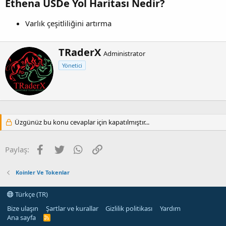
Ethena USDe Yol Haritası Nedir?
Varlık çeşitliliğini artırma
Y
TRaderX
Administrator
a
Yönetici
z
a
r
Üzgünüz bu konu cevaplar için kapatılmıştır...
Facebook
Twitter
WhatsApp
Link
Paylaş:
Koinler Ve Tokenlar
Türkçe (TR)
Bize ulaşın
Şartlar ve kurallar
Gizlilik politikası
Yardım
Ana sayfa
R
S