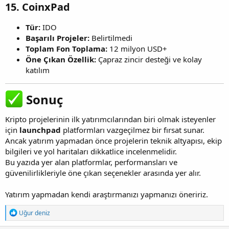
15.
CoinxPad
Tür:
IDO
Başarılı Projeler:
Belirtilmedi
Toplam Fon Toplama:
12 milyon USD+
Öne Çıkan Özellik:
Çapraz zincir desteği ve kolay
katılım
Sonuç​
Kripto projelerinin ilk yatırımcılarından biri olmak isteyenler
için
launchpad
platformları vazgeçilmez bir fırsat sunar.
Ancak yatırım yapmadan önce projelerin teknik altyapısı, ekip
bilgileri ve yol haritaları dikkatlice incelenmelidir.
Bu yazıda yer alan platformlar, performansları ve
güvenilirlikleriyle öne çıkan seçenekler arasında yer alır.
Yatırım yapmadan kendi araştırmanızı yapmanızı öneririz.
T
Uğur deniz
e
p