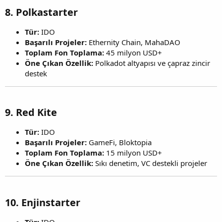
8.
Polkastarter
Tür:
IDO
Başarılı Projeler:
Ethernity Chain, MahaDAO
Toplam Fon Toplama:
45 milyon USD+
Öne Çıkan Özellik:
Polkadot altyapısı ve çapraz zincir
destek
9.
Red Kite
Tür:
IDO
Başarılı Projeler:
GameFi, Bloktopia
Toplam Fon Toplama:
15 milyon USD+
Öne Çıkan Özellik:
Sıkı denetim, VC destekli projeler
10.
Enjinstarter
Tür:
IDO