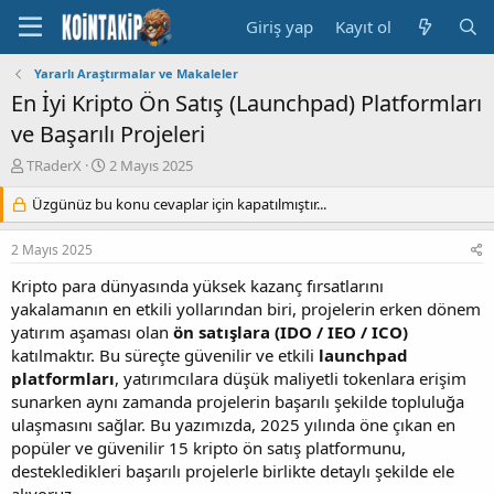
Giriş yap
Kayıt ol
Yararlı Araştırmalar ve Makaleler
En İyi Kripto Ön Satış (Launchpad) Platformları
ve Başarılı Projeleri
K
B
TRaderX
2 Mayıs 2025
o
a
n
Üzgünüz bu konu cevaplar için kapatılmıştır...
ş
u
l
y
a
2 Mayıs 2025
u
n
B
g
Kripto para dünyasında yüksek kazanç fırsatlarını
a
ı
yakalamanın en etkili yollarından biri, projelerin erken dönem
ş
ç
yatırım aşaması olan
ön satışlara (IDO / IEO / ICO)
l
t
katılmaktır. Bu süreçte güvenilir ve etkili
launchpad
a
a
platformları
, yatırımcılara düşük maliyetli tokenlara erişim
t
r
sunarken aynı zamanda projelerin başarılı şekilde topluluğa
a
i
n
h
ulaşmasını sağlar. Bu yazımızda, 2025 yılında öne çıkan en
i
popüler ve güvenilir 15 kripto ön satış platformunu,
destekledikleri başarılı projelerle birlikte detaylı şekilde ele