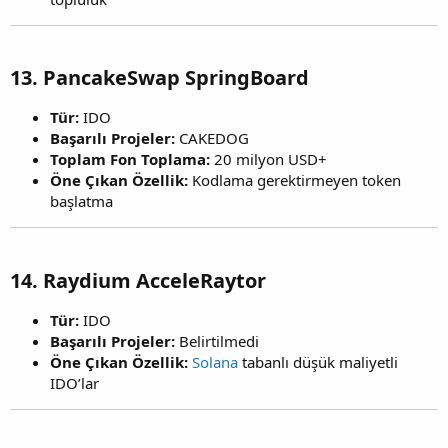
13.
PancakeSwap SpringBoard
Tür:
IDO
Başarılı Projeler:
CAKEDOG
Toplam Fon Toplama:
20 milyon USD+
Öne Çıkan Özellik:
Kodlama gerektirmeyen token
başlatma
14.
Raydium AcceleRaytor
Tür:
IDO
Başarılı Projeler:
Belirtilmedi
Öne Çıkan Özellik:
Solana
tabanlı düşük maliyetli
IDO’lar