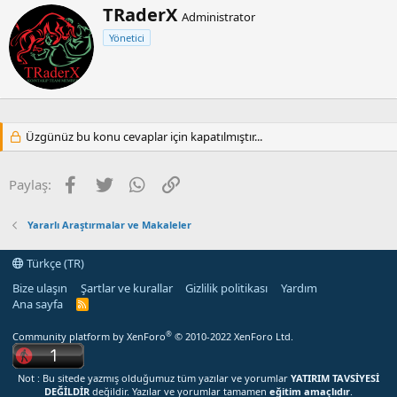
Y
TRaderX
k
Administrator
a
i
Yönetici
z
l
e
a
r
r
:
Üzgünüz bu konu cevaplar için kapatılmıştır...
Facebook
Twitter
WhatsApp
Link
Paylaş:
Yararlı Araştırmalar ve Makaleler
Türkçe (TR)
Bize ulaşın
Şartlar ve kurallar
Gizlilik politikası
Yardım
Ana sayfa
R
S
S
®
Community platform by XenForo
© 2010-2022 XenForo Ltd.
Not : Bu sitede yazmış olduğumuz tüm yazılar ve yorumlar
YATIRIM TAVSİYESİ
DEĞİLDİR
değildir. Yazılar ve yorumlar tamamen
eğitim amaçlıdır
.