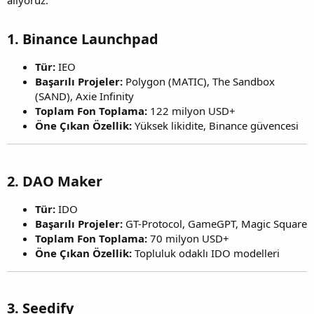
alıyoruz.
1.
Binance Launchpad
Tür:
IEO
Başarılı Projeler:
Polygon (MATIC), The Sandbox
(SAND), Axie Infinity
Toplam Fon Toplama:
122 milyon USD+
Öne Çıkan Özellik:
Yüksek likidite, Binance güvencesi
2.
DAO Maker
Tür:
IDO
Başarılı Projeler:
GT-Protocol, GameGPT, Magic Square
Toplam Fon Toplama:
70 milyon USD+
Öne Çıkan Özellik:
Topluluk odaklı IDO modelleri
3.
Seedify