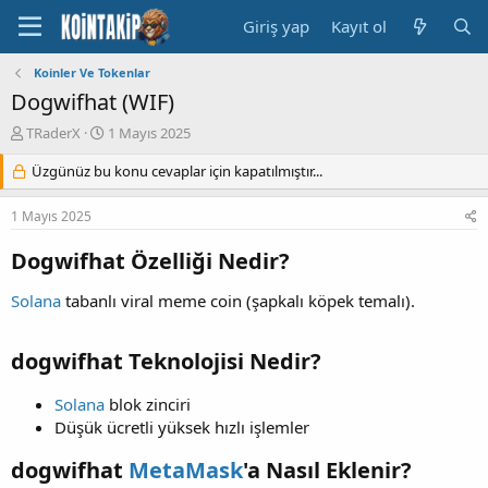
Giriş yap
Kayıt ol
Koinler Ve Tokenlar
Dogwifhat (WIF)
K
B
TRaderX
1 Mayıs 2025
o
a
n
Üzgünüz bu konu cevaplar için kapatılmıştır...
ş
u
l
y
a
1 Mayıs 2025
u
n
B
g
Dogwifhat Özelliği Nedir?
a
ı
ş
ç
Solana
tabanlı viral meme coin (şapkalı köpek temalı).
l
t
a
a
t
r
dogwifhat Teknolojisi Nedir?
a
i
n
h
Solana
blok zinciri
i
Düşük ücretli yüksek hızlı işlemler
dogwifhat
MetaMask
'a Nasıl Eklenir?