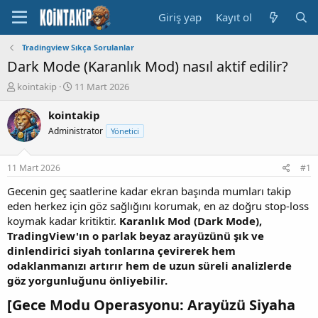
Giriş yap
Kayıt ol
Tradingview Sıkça Sorulanlar
Dark Mode (Karanlık Mod) nasıl aktif edilir?
K
B
kointakip
11 Mart 2026
o
a
n
ş
kointakip
u
l
Administrator
Yönetici
y
a
u
n
B
g
11 Mart 2026
#1
a
ı
ş
ç
Gecenin geç saatlerine kadar ekran başında mumları takip
l
t
eden herkez için göz sağlığını korumak, en az doğru stop-loss
a
a
koymak kadar kritiktir.
Karanlık Mod (Dark Mode),
t
r
TradingView'ın o parlak beyaz arayüzünü şık ve
a
i
dinlendirici siyah tonlarına çevirerek hem
n
h
odaklanmanızı artırır hem de uzun süreli analizlerde
i
göz yorgunluğunu önliyebilir.
[Gece Modu Operasyonu: Arayüzü Siyaha