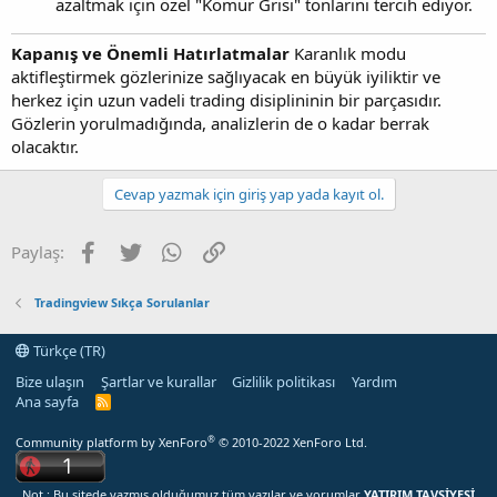
azaltmak için özel "Kömür Grisi" tonlarını tercih ediyor.
Kapanış ve Önemli Hatırlatmalar
Karanlık modu
aktifleştirmek gözlerinize sağlıyacak en büyük iyiliktir ve
herkez için uzun vadeli trading disiplininin bir parçasıdır.
Gözlerin yorulmadığında, analizlerin de o kadar berrak
olacaktır.
Cevap yazmak için giriş yap yada kayıt ol.
Facebook
Twitter
WhatsApp
Link
Paylaş:
Tradingview Sıkça Sorulanlar
Türkçe (TR)
Bize ulaşın
Şartlar ve kurallar
Gizlilik politikası
Yardım
Ana sayfa
R
S
S
®
Community platform by XenForo
© 2010-2022 XenForo Ltd.
Not : Bu sitede yazmış olduğumuz tüm yazılar ve yorumlar
YATIRIM TAVSİYESİ