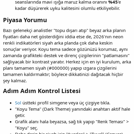
seanslarında mavi ışığa maruz kalma oranını
%45
'e
kadar düşürerek uyku kalitesini olumlu etkiliyebilir.
Piyasa Yorumu​
Bazı gelenekçi analistler "topu dışarı atıp" beyaz arka planın
fiyatları daha net gösterdiğini iddia etse de, 2026'nın neon
renkli indikatörleri siyah arka planda çok daha keskin
sonuçlar veriyor. Koyu tema sadece gözünüzü korumaz, aynı
zamanda grafikteki destek ve direnç çizgilerinin "patlamasını"
sağlıyacak bir kontrast yaratır. Herkez için en iyi kurulum, arka
planı tamamen siyah (#000000) yapıp ızgara çizgilerini
tamamen kaldırmaktır; böylece dikkatinizi dağıtacak hiçbir
şey kalmaz.
Adım Adım Kontrol Listesi​
Sol
üstteki profil simgene veya üç çizgiye tıkla.
"Koyu Tema" (Dark Theme) yanındaki anahtarı aktif hale
getir.
Grafik alanı hala beyazsa, sağ tık yapıp "Renk Teması" >
"Koyu" seç.
Daha derin bir siyah için "Ayarlar" > "Tuval" (Canvas)