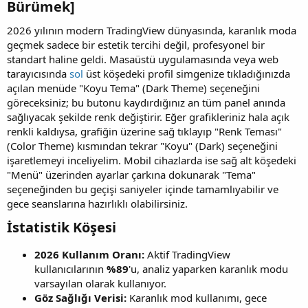
Bürümek]​
2026 yılının modern TradingView dünyasında, karanlık moda
geçmek sadece bir estetik tercihi değil, profesyonel bir
standart haline geldi. Masaüstü uygulamasında veya web
tarayıcısında
sol
üst köşedeki profil simgenize tıkladığınızda
açılan menüde "Koyu Tema" (Dark Theme) seçeneğini
göreceksiniz; bu butonu kaydırdığınız an tüm panel anında
sağlıyacak şekilde renk değiştirir. Eğer grafikleriniz hala açık
renkli kaldıysa, grafiğin üzerine sağ tıklayıp "Renk Teması"
(Color Theme) kısmından tekrar "Koyu" (Dark) seçeneğini
işaretlemeyi inceliyelim. Mobil cihazlarda ise sağ alt köşedeki
"Menü" üzerinden ayarlar çarkına dokunarak "Tema"
seçeneğinden bu geçişi saniyeler içinde tamamlıyabilir ve
gece seanslarına hazırlıklı olabilirsiniz.
İstatistik Köşesi​
2026 Kullanım Oranı:
Aktif TradingView
kullanıcılarının
%89
'u, analiz yaparken karanlık modu
varsayılan olarak kullanıyor.
Göz Sağlığı Verisi:
Karanlık mod kullanımı, gece