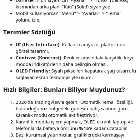
kısmından arka planı "Katı" (Solid) siyah yap.
Mobil kullanıyorsan "Menü" > "Ayarlar" > "Tema"
yolunu izle.
Terimler Sözlüğü​
UI (User Interface):
Kullanıcı arayüzü; platformun
görsel tasarımı.
Contrast (Kontrast):
Renkler arasındaki karşıtlık; koyu
modda indikatörlerin daha belirgin olması.
OLED Friendly:
Siyah pikselleri kapatarak şarj tasarrufu
sağlayan ekran teknolojisiyle uyum.
Hızlı Bilgiler: Bunları Biliyor Muydunuz?​
2026'da TradingView'a gelen "Otomatik Tema" özelliği,
bulunduğunuz bölgedeki güneşin batış saatine göre
karanlık modu otomatik aktifleştiriyor.
Karanlık modda işlem yapmak, OLED ekranlı laptop ve
telefonlarda batarya ömrünü
%15
'e kadar uzatabilir.
Bazı kurumsal yatırımcılar, grafiklerdeki karmaşayı