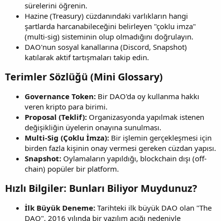
sürelerini öğrenin.
Hazine (Treasury) cüzdanındaki varlıkların hangi
şartlarda harcanabileceğini belirleyen "çoklu imza"
(multi-sig) sisteminin olup olmadığını doğrulayın.
DAO'nun sosyal kanallarına (Discord, Snapshot)
katılarak aktif tartışmaları takip edin.
Terimler Sözlüğü (Mini Glossary)​
Governance Token:
Bir DAO'da oy kullanma hakkı
veren kripto para birimi.
Proposal (Teklif):
Organizasyonda yapılmak istenen
değişikliğin üyelerin onayına sunulması.
Multi-Sig (Çoklu İmza):
Bir işlemin gerçekleşmesi için
birden fazla kişinin onay vermesi gereken cüzdan yapısı.
Snapshot:
Oylamaların yapıldığı, blockchain dışı (off-
chain) popüler bir platform.
Hızlı Bilgiler: Bunları Biliyor Muydunuz?​
İlk Büyük Deneme:
Tarihteki ilk büyük DAO olan "The
DAO", 2016 yılında bir yazılım açığı nedeniyle