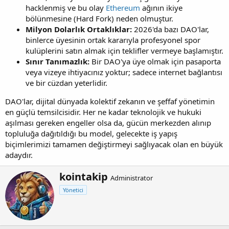
hacklenmiş ve bu olay
Ethereum
ağının ikiye
bölünmesine (Hard Fork) neden olmuştur.
Milyon Dolarlık Ortaklıklar:
2026'da bazı DAO'lar,
binlerce üyesinin ortak kararıyla profesyonel spor
kulüplerini satın almak için teklifler vermeye başlamıştır.
Sınır Tanımazlık:
Bir DAO'ya üye olmak için pasaporta
veya vizeye ihtiyacınız yoktur; sadece internet bağlantısı
ve bir cüzdan yeterlidir.
DAO'lar, dijital dünyada kolektif zekanın ve şeffaf yönetimin
en güçlü temsilcisidir. Her ne kadar teknolojik ve hukuki
aşılması gereken engeller olsa da, gücün merkezden alınıp
topluluğa dağıtıldığı bu model, gelecekte iş yapış
biçimlerimizi tamamen değiştirmeyi sağlıyacak olan en büyük
adaydır.
Y
kointakip
Administrator
a
Yönetici
z
a
r