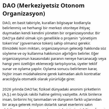
DAO (Merkeziyetsiz Otonom
Organizasyon)​
DAO, en basit tabiriyle, kuralları bilgisayar kodlarıyla
belirlenmiş ve herhangi bir merkezi otoriteye ihtiyaç
duymadan kendi kendini yöneten bir organizasyondur. Bir
DAO’ya dahil olmak için genellikle o projenin "yönetişim
token’ına" (governance token) sahip olmanız gerekir.
Elinizdeki koin miktarı, organizasyonun geleceği hakkında söz
söyleme ve oy kullanma hakkınızın ağırlığını belirler. Eğer
organizasyonun kasasındaki paranın nereye harcanacağı veya
hangi yeni özelliğin ekleneceği tartışılıyorsa, üyeler teklif
sunar ve oylama yapılır. Oylama sonucu belirlenen karar,
hiçbir insan müdahalesine gerek kalmadan akıllı kontratlar
aracılığıyla otomatik olarak yürürlüğe girer.
2026 yılında DAO'lar, fiziksel dünyadaki anonim şirketlerin
(A.Ş.) en büyük rakibi haline gelmiş vaziyette. Artık binlerce
insan, birbirini hiç tanımadan ve dünyanın farklı uçlarından
bir araya gelerek milyon dolarlık sanat eserlerini satın