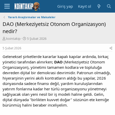
Giriş yap
Kayıt ol
Yararlı Araştırmalar ve Makaleler
DAO (Merkeziyetsiz Otonom Organizasyon)
nedir?
K
B
kointakip
5 Şubat 2026
o
a
n
ş
5 Şubat 2026
u
l
Geleneksel şirketlerde kararlar kapalı kapılar ardında, birkaç
y
a
u
n
yönetici tarafından alınırken;
DAO
(Merkeziyetsiz Otonom
B
g
Organizasyon), yönetimi tamamen kodlara ve topluluğa
a
ı
devreden dijital bir demokrasi devrimidir. Patronun olmadığı,
ş
ç
hiyerarşinin yerini akıllı kontratların aldığı bu yapılar, 2026
l
t
dünyasında sadece finansı değil, yardım kuruluşlarından
a
a
yatırım fonlarına kadar her türlü organizasyonu yönetmeyi
t
r
a
i
sağlıyacak olan yeni nesil bir iş modeli haline geldi. Gelin,
n
h
dijital dünyada "birlikten kuvvet doğar" sözünün ete kemiğe
i
bürünmüş halini beraber inceliyelim.