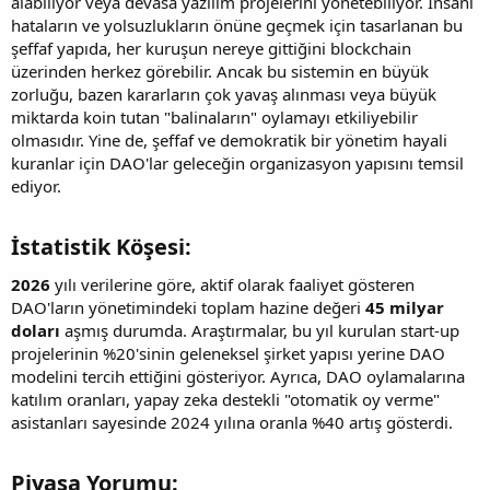
alabiliyor veya devasa yazılım projelerini yönetebiliyor. İnsani
hataların ve yolsuzlukların önüne geçmek için tasarlanan bu
şeffaf yapıda, her kuruşun nereye gittiğini blockchain
üzerinden herkez görebilir. Ancak bu sistemin en büyük
zorluğu, bazen kararların çok yavaş alınması veya büyük
miktarda koin tutan "balinaların" oylamayı etkiliyebilir
olmasıdır. Yine de, şeffaf ve demokratik bir yönetim hayali
kuranlar için DAO'lar geleceğin organizasyon yapısını temsil
ediyor.
İstatistik Köşesi:​
2026
yılı verilerine göre, aktif olarak faaliyet gösteren
DAO'ların yönetimindeki toplam hazine değeri
45 milyar
doları
aşmış durumda. Araştırmalar, bu yıl kurulan start-up
projelerinin %20'sinin geleneksel şirket yapısı yerine DAO
modelini tercih ettiğini gösteriyor. Ayrıca, DAO oylamalarına
katılım oranları, yapay zeka destekli "otomatik oy verme"
asistanları sayesinde 2024 yılına oranla %40 artış gösterdi.
Piyasa Yorumu:​